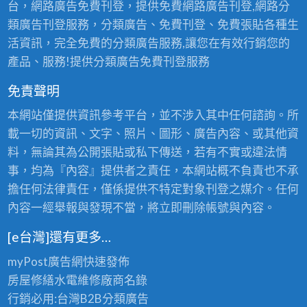
台，網路廣告免費刊登，提供免費網路廣告刊登,網路分
類廣告刊登服務，分類廣告、免費刊登、免費張貼各種生
活資訊，完全免費的分類廣告服務,讓您在有效行銷您的
產品、服務!提供分類廣告免費刊登服務
免責聲明
本網站僅提供資訊參考平台，並不涉入其中任何諮詢。所
載一切的資訊、文字、照片、圖形、廣告內容、或其他資
料，無論其為公開張貼或私下傳送，若有不實或違法情
事，均為『內容』提供者之責任，本網站概不負責也不承
擔任何法律責任，僅係提供不特定對象刊登之媒介。任何
內容一經舉報與發現不當，將立即刪除帳號與內容。
[e台灣]還有更多…
myPost廣告網
快速發佈
房屋修繕
水電維修廠商名錄
行銷必用:台灣B2B
分類廣告