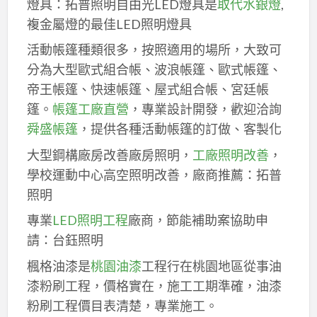
燈具：拓普照明自由光LED燈具是
取代水銀燈
,
複金屬燈的最佳LED照明燈具
活動帳篷種類很多，按照適用的場所，大致可
分為大型歐式組合帳、波浪帳篷、歐式帳篷、
帝王帳篷、快速帳篷、屋式組合帳、宮廷帳
篷。
帳篷工廠直營
，專業設計開發，歡迎洽詢
舜盛帳篷
，提供各種活動帳篷的訂做、客製化
大型鋼構廠房改善廠房照明，
工廠照明改善
，
學校運動中心高空照明改善，廠商推薦：拓普
照明
專業
LED照明工程
廠商，節能補助案協助申
請：台鈺照明
楓格油漆是
桃園油漆
工程行在桃園地區從事油
漆粉刷工程，價格實在，施工工期準確，油漆
粉刷工程價目表清楚，專業施工。