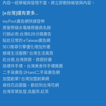
內容一經舉報與發現不當，將立即刪除帳號與內容。
[e台灣]還有更多…
myPost廣告網
快速發佈
房屋修繕
水電維修廠商名錄
行銷必用:台灣B2B
分類廣告
貼近日常的
eTaiwan廣告網
SEO搜尋引擎優化
增加外連
搜尋生活服務? 台灣
生活黃頁
赴台遊,台灣旅遊
，旅遊好康
送禮伴手禮，台灣美食
伴手禮
推薦
二手貨廣告:2Hand
二手貨
廣告網
加盟創業? 台灣
加盟創業
網
尋找花店園藝，歡迎到
台灣花網
台灣茶葉批發
,烏龍茶,紅茶