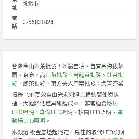
新北市
址
電
0955831828
話
台灣高山茶葉批發！茶農自耕、自有高海拔茶
園、茶廠，
高山茶批發
、
烏龍茶批發
、
紅茶批
發
、綠茶批發、東方美人茶葉批發：樂菁茶業
拓普TOP 高效自由光系列燈具換裝簡便與快
速，大幅降低燈具維護成本，非常適合
廠房
LED照明
、
倉儲LED照明
、校園LED照明、
運
動場LED照明
。
水銀燈,複金屬燈超耗電，最佳的取代LED照明