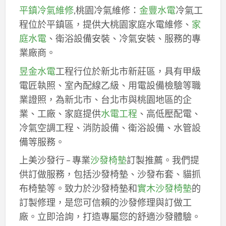
平鎮冷氣維修
,桃園冷氣維修：
金豐水電
冷氣工
程位於平鎮區，提供大桃園家庭水電維修、
家
庭水電
、衛浴設備安裝、冷氣安裝、服務的專
業廠商。
昱金水電
工程行位於新北市新莊區，具有甲級
電匠執照、室內配線乙級、用電設備檢驗等職
業證照，為新北市、台北市與桃園地區的企
業、工廠、家庭提供
水電工程
、高低壓配電、
冷氣空調工程、消防設備、衛浴設備、水管設
備等服務。
上美沙發行 – 專業
沙發椅墊
訂製推薦。我們提
供訂做服務，包括沙發椅墊、沙發布套、貓抓
布椅墊等。致力於沙發椅墊和
實木沙發椅墊
的
訂製修理，是您可信賴的沙發修理與訂做工
廠。立即洽詢，打造專屬您的舒適沙發體驗。