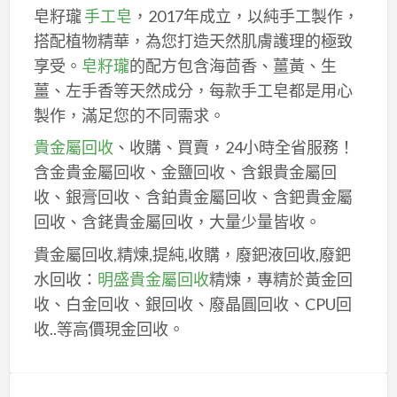
皂籽瓏
手工皂
，2017年成立，以純手工製作，
搭配植物精華，為您打造天然肌膚護理的極致
享受。
皂籽瓏
的配方包含海茴香、薑黃、生
薑、左手香等天然成分，每款手工皂都是用心
製作，滿足您的不同需求。
貴金屬回收
、收購、買賣，24小時全省服務！
含金貴金屬回收、金鹽回收、含銀貴金屬回
收、銀膏回收、含鉑貴金屬回收、含鈀貴金屬
回收、含銠貴金屬回收，大量少量皆收。
貴金屬回收,精煉,提純,收購，廢鈀液回收,廢鈀
水回收：
明盛貴金屬回收
精煉，專精於黃金回
收、白金回收、銀回收、廢晶圓回收、CPU回
收..等高價現金回收。