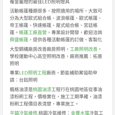
複金屬燈的最佳LED照明燈具
活動帳篷種類很多，按照適用的場所，大致可
分為大型歐式組合帳、波浪帳篷、歐式帳篷、
帝王帳篷、快速帳篷、屋式組合帳、宮廷帳
篷。
帳篷工廠直營
，專業設計開發，歡迎洽詢
舜盛帳篷
，提供各種活動帳篷的訂做、客製化
大型鋼構廠房改善廠房照明，
工廠照明改善
，
學校運動中心高空照明改善，廠商推薦：拓普
照明
專業
LED照明工程
廠商，節能補助案協助申
請：台鈺照明
楓格油漆是
桃園油漆
工程行在桃園地區從事油
漆粉刷工程，價格實在，施工工期準確，油漆
粉刷工程價目表清楚，專業施工。
平鎮冷氣維修
,桃園冷氣維修：
金豐水電
冷氣工