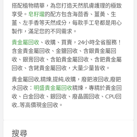
搭配植物精華，為您打造天然肌膚護理的極致
享受。
皂籽瓏
的配方包含海茴香、薑黃、生
薑、左手香等天然成分，每款手工皂都是用心
製作，滿足您的不同需求。
貴金屬回收
、收購、買賣，24小時全省服務！
含金貴金屬回收、金鹽回收、含銀貴金屬回
收、銀膏回收、含鉑貴金屬回收、含鈀貴金屬
回收、含銠貴金屬回收，大量少量皆收。
貴金屬回收,精煉,提純,收購，廢鈀液回收,廢鈀
水回收：
明盛貴金屬回收
精煉，專精於黃金回
收、白金回收、銀回收、廢晶圓回收、CPU回
收..等高價現金回收。
搜尋