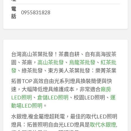
電
0955831828
話
台灣高山茶葉批發！茶農自耕、自有高海拔茶
園、茶廠，
高山茶批發
、
烏龍茶批發
、
紅茶批
發
、綠茶批發、東方美人茶葉批發：樂菁茶業
拓普TOP 高效自由光系列燈具換裝簡便與快
速，大幅降低燈具維護成本，非常適合
廠房
LED照明
、
倉儲LED照明
、校園LED照明、
運
動場LED照明
。
水銀燈,複金屬燈超耗電，最佳的取代LED照明
燈具：拓普照明自由光LED燈具是
取代水銀燈
,