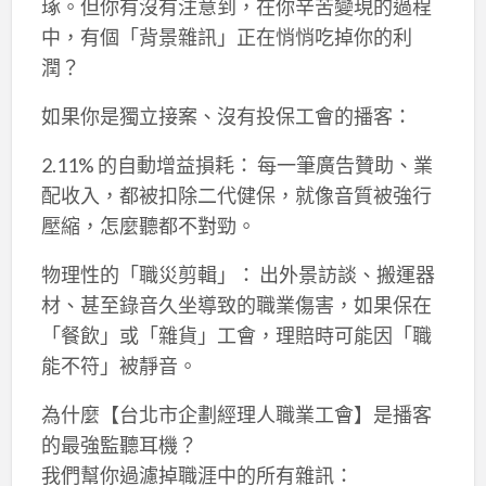
琢。但你有沒有注意到，在你辛苦變現的過程
中，有個「背景雜訊」正在悄悄吃掉你的利
潤？
如果你是獨立接案、沒有投保工會的播客：
2.11% 的自動增益損耗： 每一筆廣告贊助、業
配收入，都被扣除二代健保，就像音質被強行
壓縮，怎麼聽都不對勁。
物理性的「職災剪輯」： 出外景訪談、搬運器
材、甚至錄音久坐導致的職業傷害，如果保在
「餐飲」或「雜貨」工會，理賠時可能因「職
能不符」被靜音。
為什麼【台北市企劃經理人職業工會】是播客
的最強監聽耳機？
我們幫你過濾掉職涯中的所有雜訊：