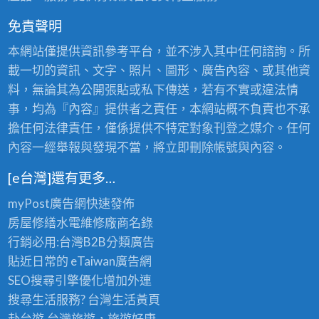
免責聲明
本網站僅提供資訊參考平台，並不涉入其中任何諮詢。所
載一切的資訊、文字、照片、圖形、廣告內容、或其他資
料，無論其為公開張貼或私下傳送，若有不實或違法情
事，均為『內容』提供者之責任，本網站概不負責也不承
擔任何法律責任，僅係提供不特定對象刊登之媒介。任何
內容一經舉報與發現不當，將立即刪除帳號與內容。
[e台灣]還有更多…
myPost廣告網
快速發佈
房屋修繕
水電維修廠商名錄
行銷必用:台灣B2B
分類廣告
貼近日常的
eTaiwan廣告網
SEO搜尋引擎優化
增加外連
搜尋生活服務? 台灣
生活黃頁
赴台遊,台灣旅遊
，旅遊好康