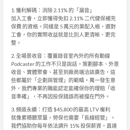
1. 獲利解碼：消除 2.11% 的「漏音」
加入工會，立即獲得免扣 2.11% 二代健保補充
保費 的資格。同樣是 5 萬元的業配入帳，選對
工會，你的實際收益就是比別人更清晰、更完
整。
2. 全場景收音：覆蓋錄音室內外的所有動線
Podcaster 的工作不只是說話。策劃腳本、外景
收音、實體聚會、甚至到廠商端洽談廣告，這
些都屬於「企劃與管理」的範疇。萬一發生意
外，我們專業的職能認定能確保你的理賠「收
音準確」，不再因投保錯誤而被擋在門外。
3. 頻道永續：打造 $45,800 的最高 LTV 複利
就像累積聽眾量，勞保也需要「長線經營」。
我們協助你每年依法調升 15% 投保薪資，直達