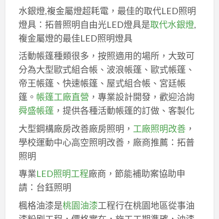
水銀燈,複金屬燈超耗電，最佳的取代LED照明
燈具：拓普照明自由光LED燈具是
取代水銀燈
,
複金屬燈的最佳LED照明燈具
活動帳篷種類很多，按照適用的場所，大致可
分為大型歐式組合帳、波浪帳篷、歐式帳篷、
帝王帳篷、快速帳篷、屋式組合帳、宮廷帳
篷。
帳篷工廠直營
，專業設計開發，歡迎洽詢
舜盛帳篷
，提供各種活動帳篷的訂做、客製化
大型鋼構廠房改善廠房照明，
工廠照明改善
，
學校運動中心高空照明改善，廠商推薦：拓普
照明
專業
LED照明工程
廠商，節能補助案協助申
請：台鈺照明
楓格油漆是
桃園油漆
工程行在桃園地區從事油
漆粉刷工程，價格實在，施工工期準確，油漆