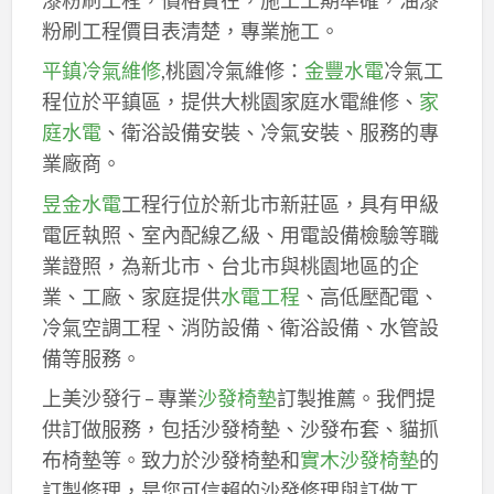
粉刷工程價目表清楚，專業施工。
平鎮冷氣維修
,桃園冷氣維修：
金豐水電
冷氣工
程位於平鎮區，提供大桃園家庭水電維修、
家
庭水電
、衛浴設備安裝、冷氣安裝、服務的專
業廠商。
昱金水電
工程行位於新北市新莊區，具有甲級
電匠執照、室內配線乙級、用電設備檢驗等職
業證照，為新北市、台北市與桃園地區的企
業、工廠、家庭提供
水電工程
、高低壓配電、
冷氣空調工程、消防設備、衛浴設備、水管設
備等服務。
上美沙發行 – 專業
沙發椅墊
訂製推薦。我們提
供訂做服務，包括沙發椅墊、沙發布套、貓抓
布椅墊等。致力於沙發椅墊和
實木沙發椅墊
的
訂製修理，是您可信賴的沙發修理與訂做工