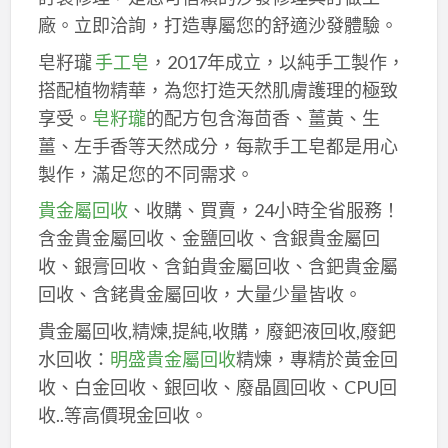
廠。立即洽詢，打造專屬您的舒適沙發體驗。
皂籽瓏
手工皂
，2017年成立，以純手工製作，
搭配植物精華，為您打造天然肌膚護理的極致
享受。
皂籽瓏
的配方包含海茴香、薑黃、生
薑、左手香等天然成分，每款手工皂都是用心
製作，滿足您的不同需求。
貴金屬回收
、收購、買賣，24小時全省服務！
含金貴金屬回收、金鹽回收、含銀貴金屬回
收、銀膏回收、含鉑貴金屬回收、含鈀貴金屬
回收、含銠貴金屬回收，大量少量皆收。
貴金屬回收,精煉,提純,收購，廢鈀液回收,廢鈀
水回收：
明盛貴金屬回收
精煉，專精於黃金回
收、白金回收、銀回收、廢晶圓回收、CPU回
收..等高價現金回收。