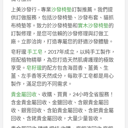
上美沙發行 – 專業
沙發椅墊
訂製推薦。我們提
供訂做服務，包括沙發椅墊、沙發布套、貓抓
布椅墊等。致力於沙發椅墊和
實木沙發椅墊
的
訂製修理，是您可信賴的沙發修理與訂做工
廠。立即洽詢，打造專屬您的舒適沙發體驗。
皂籽瓏
手工皂
，2017年成立，以純手工製作，
搭配植物精華，為您打造天然肌膚護理的極致
享受。
皂籽瓏
的配方包含海茴香、薑黃、生
薑、左手香等天然成分，每款手工皂都是用心
製作，滿足您的不同需求。
貴金屬回收
、收購、買賣，24小時全省服務！
含金貴金屬回收、金鹽回收、含銀貴金屬回
收、銀膏回收、含鉑貴金屬回收、含鈀貴金屬
回收、含銠貴金屬回收，大量少量皆收。