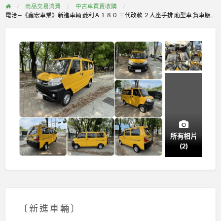
商品交易消費
中古車買賣收購
電洽—《鑫宏車業》新進車輛 菱利Ａ１８０ 三代改款 ２人座手排 廂型車 貨車版..
所有相片
(2)
〔 新 進 車 輛 〕