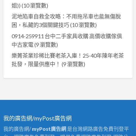
姐))
(10 瀏覽數)
泥地陷車自救全攻略：不用拖吊車也能無傷脫
困，私藏的3個關鍵技巧
(10 瀏覽數)
0914-259911 台中二手家具收購 高價收購傢俱
中古家電
(9 瀏覽數)
樂菁茶業珍稀比賽老茶入庫！25-40年陳年老茶
批發，限量供應中！
(9 瀏覽數)
我的廣告網/myPost廣告網
我的廣告網/
myPost廣告網
是台灣網路廣告免費刊登平