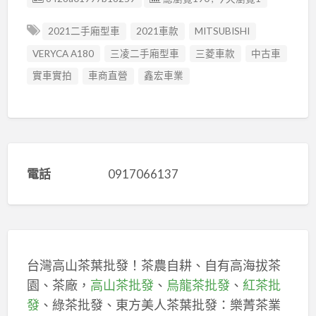
2021二手廂型車
2021車款
MITSUBISHI
VERYCA A180
三凌二手廂型車
三菱車款
中古車
實車實拍
車商直營
鑫宏車業
電話
0917066137
台灣高山茶葉批發！茶農自耕、自有高海拔茶
園、茶廠，
高山茶批發
、
烏龍茶批發
、
紅茶批
發
、綠茶批發、東方美人茶葉批發：樂菁茶業