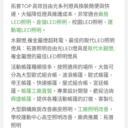
拓普TOP 高效自由光系列燈具換裝簡便與快
速，大幅降低燈具維護成本，非常適合
廠房
LED照明
、
倉儲LED照明
、校園LED照明、
運
動場LED照明
。
水銀燈,複金屬燈超耗電，最佳的取代LED照明
燈具：拓普照明自由光LED燈具是
取代水銀燈
,
複金屬燈的最佳LED照明燈具
活動帳篷種類很多，按照適用的場所，大致可
分為大型歐式組合帳、波浪帳篷、歐式帳篷、
帝王帳篷、快速帳篷、屋式組合帳、宮廷帳
篷。
帳篷工廠直營
，專業設計開發，歡迎洽詢
舜盛帳篷
，提供各種活動帳篷的訂做、客製化
大型鋼構廠房改善廠房照明，
工廠照明改善
，
學校運動中心高空照明改善，廠商推薦：拓普
照明