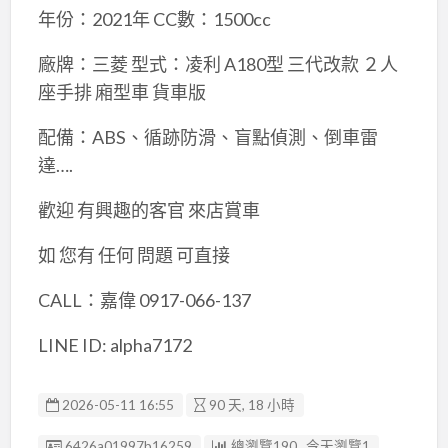
年份：2021年 CC數：1500cc
廠牌：三菱 型式：凌利 A180型 三代改款 ２人
座手排 廂型車 貨車版
配備：ABS、循跡防滑、盲點偵測、倒車雷
達….
歡迎 有興趣的客官 來店賞車
如 您有 任何 問題 可直接
CALL：嘉偉 0917-066-137
LINE ID: alpha7172
2026-05-11 16:55
90 天, 18 小時
廣告编號
6426a01997b16259
總瀏覽190 , 今天瀏覽1