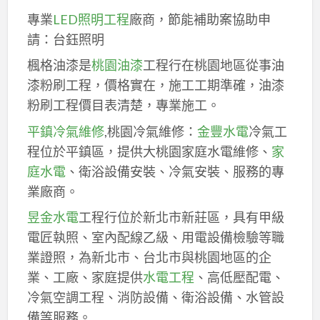
專業
LED照明工程
廠商，節能補助案協助申
請：台鈺照明
楓格油漆是
桃園油漆
工程行在桃園地區從事油
漆粉刷工程，價格實在，施工工期準確，油漆
粉刷工程價目表清楚，專業施工。
平鎮冷氣維修
,桃園冷氣維修：
金豐水電
冷氣工
程位於平鎮區，提供大桃園家庭水電維修、
家
庭水電
、衛浴設備安裝、冷氣安裝、服務的專
業廠商。
昱金水電
工程行位於新北市新莊區，具有甲級
電匠執照、室內配線乙級、用電設備檢驗等職
業證照，為新北市、台北市與桃園地區的企
業、工廠、家庭提供
水電工程
、高低壓配電、
冷氣空調工程、消防設備、衛浴設備、水管設
備等服務。