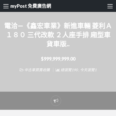
myPost 免費廣告網
電洽—《鑫宏車業》新進車輛 菱利Ａ
１８０ 三代改款 ２人座手排 廂型車
貨車版..
$999,999,999.00
中古車買賣收購
總瀏覽190 , 今天瀏覽1
Report
problem