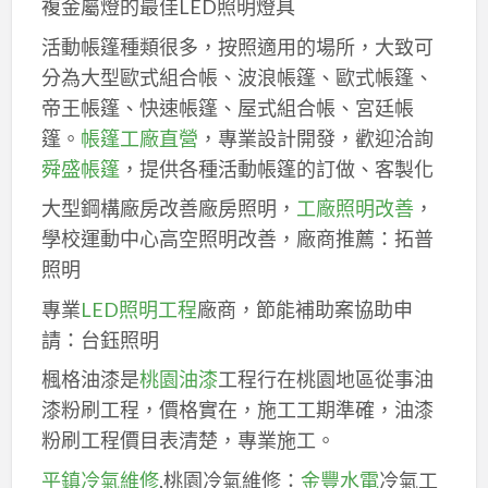
複金屬燈的最佳LED照明燈具
活動帳篷種類很多，按照適用的場所，大致可
分為大型歐式組合帳、波浪帳篷、歐式帳篷、
帝王帳篷、快速帳篷、屋式組合帳、宮廷帳
篷。
帳篷工廠直營
，專業設計開發，歡迎洽詢
舜盛帳篷
，提供各種活動帳篷的訂做、客製化
大型鋼構廠房改善廠房照明，
工廠照明改善
，
學校運動中心高空照明改善，廠商推薦：拓普
照明
專業
LED照明工程
廠商，節能補助案協助申
請：台鈺照明
楓格油漆是
桃園油漆
工程行在桃園地區從事油
漆粉刷工程，價格實在，施工工期準確，油漆
粉刷工程價目表清楚，專業施工。
平鎮冷氣維修
,桃園冷氣維修：
金豐水電
冷氣工