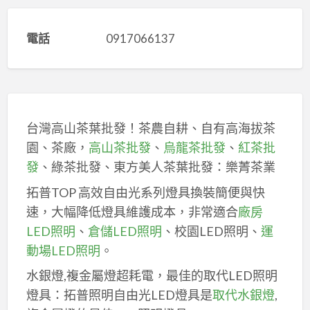
電話
0917066137
台灣高山茶葉批發！茶農自耕、自有高海拔茶
園、茶廠，
高山茶批發
、
烏龍茶批發
、
紅茶批
發
、綠茶批發、東方美人茶葉批發：樂菁茶業
拓普TOP 高效自由光系列燈具換裝簡便與快
速，大幅降低燈具維護成本，非常適合
廠房
LED照明
、
倉儲LED照明
、校園LED照明、
運
動場LED照明
。
水銀燈,複金屬燈超耗電，最佳的取代LED照明
燈具：拓普照明自由光LED燈具是
取代水銀燈
,