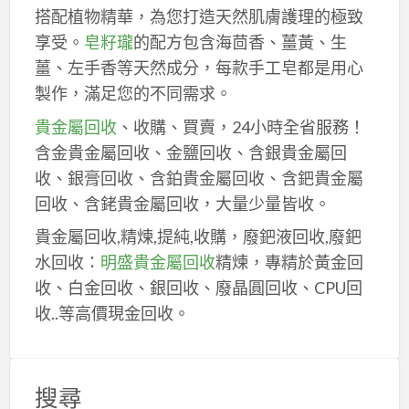
搭配植物精華，為您打造天然肌膚護理的極致
享受。
皂籽瓏
的配方包含海茴香、薑黃、生
薑、左手香等天然成分，每款手工皂都是用心
製作，滿足您的不同需求。
貴金屬回收
、收購、買賣，24小時全省服務！
含金貴金屬回收、金鹽回收、含銀貴金屬回
收、銀膏回收、含鉑貴金屬回收、含鈀貴金屬
回收、含銠貴金屬回收，大量少量皆收。
貴金屬回收,精煉,提純,收購，廢鈀液回收,廢鈀
水回收：
明盛貴金屬回收
精煉，專精於黃金回
收、白金回收、銀回收、廢晶圓回收、CPU回
收..等高價現金回收。
搜尋