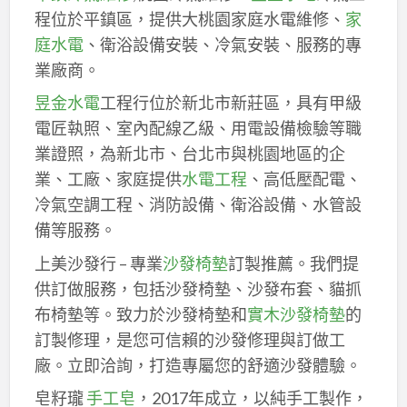
程位於平鎮區，提供大桃園家庭水電維修、
家
庭水電
、衛浴設備安裝、冷氣安裝、服務的專
業廠商。
昱金水電
工程行位於新北市新莊區，具有甲級
電匠執照、室內配線乙級、用電設備檢驗等職
業證照，為新北市、台北市與桃園地區的企
業、工廠、家庭提供
水電工程
、高低壓配電、
冷氣空調工程、消防設備、衛浴設備、水管設
備等服務。
上美沙發行 – 專業
沙發椅墊
訂製推薦。我們提
供訂做服務，包括沙發椅墊、沙發布套、貓抓
布椅墊等。致力於沙發椅墊和
實木沙發椅墊
的
訂製修理，是您可信賴的沙發修理與訂做工
廠。立即洽詢，打造專屬您的舒適沙發體驗。
皂籽瓏
手工皂
，2017年成立，以純手工製作，