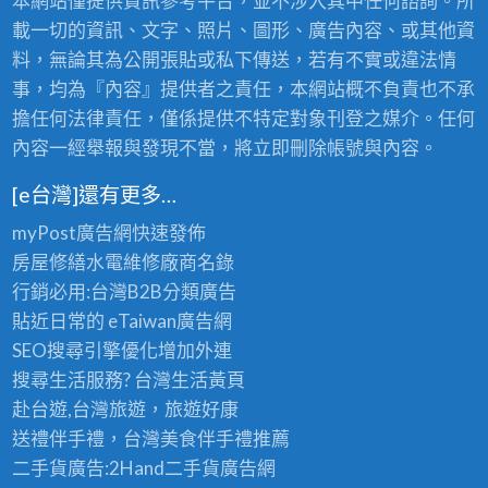
本網站僅提供資訊參考平台，並不涉入其中任何諮詢。所
載一切的資訊、文字、照片、圖形、廣告內容、或其他資
料，無論其為公開張貼或私下傳送，若有不實或違法情
事，均為『內容』提供者之責任，本網站概不負責也不承
擔任何法律責任，僅係提供不特定對象刊登之媒介。任何
內容一經舉報與發現不當，將立即刪除帳號與內容。
[e台灣]還有更多…
myPost廣告網
快速發佈
房屋修繕
水電維修廠商名錄
行銷必用:台灣B2B
分類廣告
貼近日常的
eTaiwan廣告網
SEO搜尋引擎優化
增加外連
搜尋生活服務? 台灣
生活黃頁
赴台遊,台灣旅遊
，旅遊好康
送禮伴手禮，台灣美食
伴手禮
推薦
二手貨廣告:2Hand
二手貨
廣告網