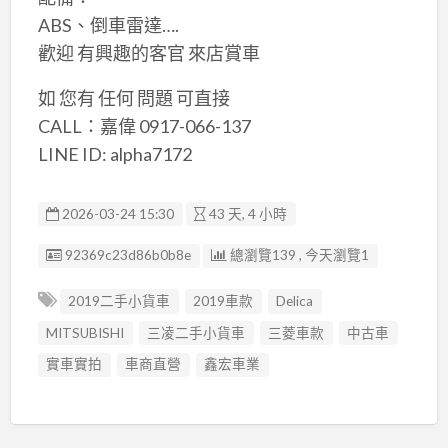
ABS、倒車雷達….
歡迎 有興趣的客官 來店賞車
如 您有 任何 問題 可直接
CALL：嘉偉 0917-066-137
LINE ID: alpha7172
2026-03-24 15:30
43 天, 4 小時
廣告编號
92369c23d86b0b8e
總瀏覽139 , 今天瀏覽1
2019二手小貨車
2019車款
Delica
MITSUBISHI
三凌二手小貨車
三菱車款
中古車
實車實拍
車商直營
鑫宏車業