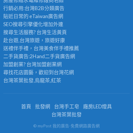
房屋修繕
水電維修廠商名錄
行銷必用:台灣B2B
分類廣告
貼近日常的
eTaiwan廣告網
SEO搜尋引擎優化
增加外連
搜尋生活服務? 台灣
生活黃頁
赴台遊,台灣旅遊
，旅遊好康
送禮伴手禮，台灣美食
伴手禮
推薦
二手貨廣告:2Hand
二手貨
廣告網
加盟創業? 台灣
加盟創業
網
尋找花店園藝，歡迎到
台灣花網
台灣茶葉批發
,烏龍茶,紅茶
首頁
批發網
台灣手工皂
廠房LED燈具
台灣茶葉批發
© myPost 我的廣告-免費網路廣告網