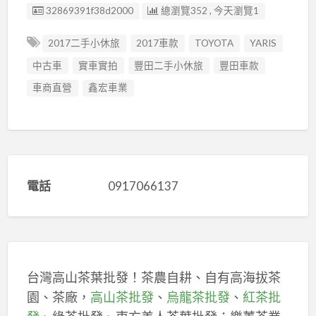
廣告编號
32869391f38d2000
總瀏覽352 , 今天瀏覽1
2017二手小休旅
2017車款
TOYOTA
YARIS
中古車
實車實拍
豐田二手小休旅
豐田車款
車商直營
鑫宏車業
電話
0917066137
台灣高山茶葉批發！茶農自耕、自有高海拔茶
園、茶廠，
高山茶批發
、
烏龍茶批發
、
紅茶批