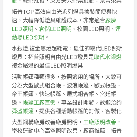
發
、綠茶批發、東方美人茶葉批發：樂菁茶業
拓普TOP 高效自由光系列燈具換裝簡便與快
速，大幅降低燈具維護成本，非常適合
廠房
LED照明
、
倉儲LED照明
、校園LED照明、
運
動場LED照明
。
水銀燈,複金屬燈超耗電，最佳的取代LED照明
燈具：拓普照明自由光LED燈具是
取代水銀燈
,
複金屬燈的最佳LED照明燈具
活動帳篷種類很多，按照適用的場所，大致可
分為大型歐式組合帳、波浪帳篷、歐式帳篷、
帝王帳篷、快速帳篷、屋式組合帳、宮廷帳
篷。
帳篷工廠直營
，專業設計開發，歡迎洽詢
舜盛帳篷
，提供各種活動帳篷的訂做、客製化
大型鋼構廠房改善廠房照明，
工廠照明改善
，
學校運動中心高空照明改善，廠商推薦：拓普