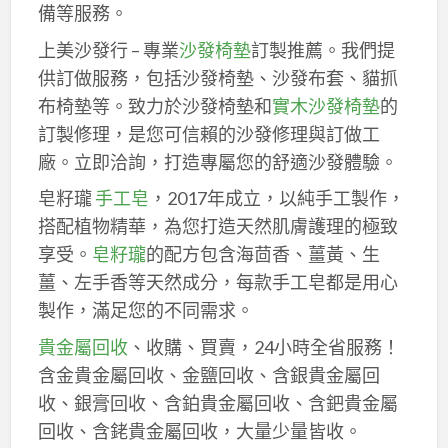
備等服務。
上美沙發行 – 專業
沙發椅墊
訂製推薦。我們提
供訂做服務，包括沙發椅墊、沙發布套、貓抓
布椅墊等。致力於沙發椅墊和
實木沙發椅墊
的
訂製修理，是您可信賴的沙發修理與訂做工
廠。立即洽詢，打造專屬您的舒適沙發體驗。
皂籽瓏
手工皂
，2017年成立，以純手工製作，
搭配植物精華，為您打造天然肌膚護理的極致
享受。
皂籽瓏
的配方包含海茴香、薑黃、生
薑、左手香等天然成分，每款手工皂都是用心
製作，滿足您的不同需求。
貴金屬回收
、收購、買賣，24小時全省服務！
含金貴金屬回收、金鹽回收、含銀貴金屬回
收、銀膏回收、含鉑貴金屬回收、含鈀貴金屬
回收、含銠貴金屬回收，大量少量皆收。