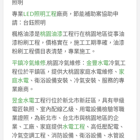
照明
專業
LED照明工程
廠商，節能補助案協助申
請：台鈺照明
楓格油漆是
桃園油漆
工程行在桃園地區從事油
漆粉刷工程，價格實在，施工工期準確，油漆
粉刷工程價目表清楚，專業施工。
平鎮冷氣維修
,桃園冷氣維修：
金豐水電
冷氣工
程位於平鎮區，提供大桃園家庭水電維修、
家
庭水電
、衛浴設備安裝、冷氣安裝、服務的專
業廠商。
昱金水電
工程行位於新北市新莊區，具有甲級
電匠執照、室內配線乙級、用電設備檢驗等職
業證照，為新北市、台北市與桃園地區的企
業、工廠、家庭提供
水電工程
、高低壓配電、
冷氣空調工程、消防設備、衛浴設備、水管設