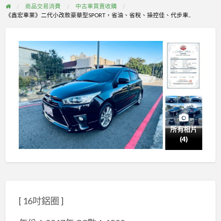
商品交易消費
中古車買賣收購
《鑫宏車業》二代小改款豪華型SPORT，省油、省稅、操控佳、代步車..
所有相片
(4)
[ 16吋鋁圈 ]