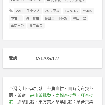
93169fd56f7af59c
總瀏覽149 , 今天瀏覽0
2017二手小休旅
2017車款
TOYOTA
YARIS
中古車
實車實拍
豐田二手小休旅
豐田車款
車商直營
鑫宏車業
電話
0917066137
台灣高山茶葉批發！茶農自耕、自有高海拔茶
園、茶廠，
高山茶批發
、
烏龍茶批發
、
紅茶批
發
、綠茶批發、東方美人茶葉批發：樂菁茶業