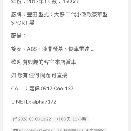
年份：2017年 CC數：1500cc
廠牌：豐田 型式：大鴨 二代小改款豪華型
SPORT 黑
配備：
雙安、ABS、液晶螢幕、倒車雷達….
歡迎 有興趣的客官 來店賞車
如 您有 任何 問題 可直接
CALL：嘉偉 0917-066-137
LINE ID: alpha7172
2026-05-08 11:22
88 天, 11 小時
廣告编號