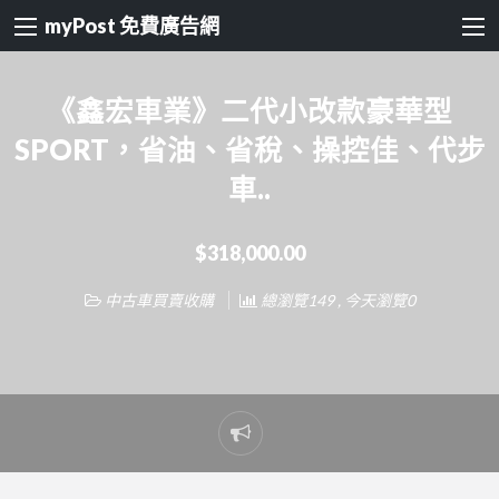
myPost 免費廣告網
《鑫宏車業》二代小改款豪華型
SPORT，省油、省稅、操控佳、代步
車..
$318,000.00
中古車買賣收購
總瀏覽149 , 今天瀏覽0
Report
problem