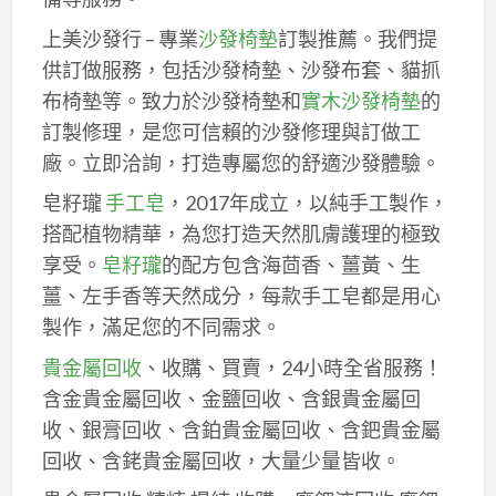
上美沙發行 – 專業
沙發椅墊
訂製推薦。我們提
供訂做服務，包括沙發椅墊、沙發布套、貓抓
布椅墊等。致力於沙發椅墊和
實木沙發椅墊
的
訂製修理，是您可信賴的沙發修理與訂做工
廠。立即洽詢，打造專屬您的舒適沙發體驗。
皂籽瓏
手工皂
，2017年成立，以純手工製作，
搭配植物精華，為您打造天然肌膚護理的極致
享受。
皂籽瓏
的配方包含海茴香、薑黃、生
薑、左手香等天然成分，每款手工皂都是用心
製作，滿足您的不同需求。
貴金屬回收
、收購、買賣，24小時全省服務！
含金貴金屬回收、金鹽回收、含銀貴金屬回
收、銀膏回收、含鉑貴金屬回收、含鈀貴金屬
回收、含銠貴金屬回收，大量少量皆收。