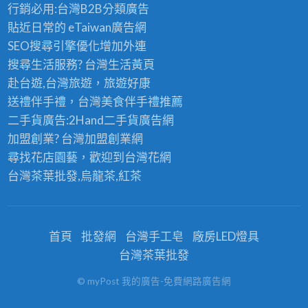
行銷必用:台灣B2B
分類廣告
貼近日常的
eTaiwan廣告網
SEO搜尋引擎優化
增加外連
搜尋生活服務? 台灣
生活黃頁
赴台遊,台灣旅遊
，旅遊好康
送禮伴手禮，台灣美食
伴手禮
推薦
二手貨廣告:2Hand
二手貨
廣告網
加盟創業? 台灣
加盟創業
網
尋找花店園藝，歡迎到
台灣花網
台灣茶葉批發
,烏龍茶,紅茶
首頁
批發網
台灣手工皂
廠房LED燈具
台灣茶葉批發
© myPost 我的廣告-免費網路廣告網