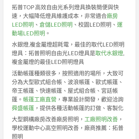
拓普TOP 高效自由光系列燈具換裝簡便與快
速，大幅降低燈具維護成本，非常適合
廠房
LED照明
、
倉儲LED照明
、校園LED照明、
運
動場LED照明
。
水銀燈,複金屬燈超耗電，最佳的取代LED照明
燈具：拓普照明自由光LED燈具是
取代水銀燈
,
複金屬燈的最佳LED照明燈具
活動帳篷種類很多，按照適用的場所，大致可
分為大型歐式組合帳、波浪帳篷、歐式帳篷、
帝王帳篷、快速帳篷、屋式組合帳、宮廷帳
篷。
帳篷工廠直營
，專業設計開發，歡迎洽詢
舜盛帳篷
，提供各種活動帳篷的訂做、客製化
大型鋼構廠房改善廠房照明，
工廠照明改善
，
學校運動中心高空照明改善，廠商推薦：拓普
照明