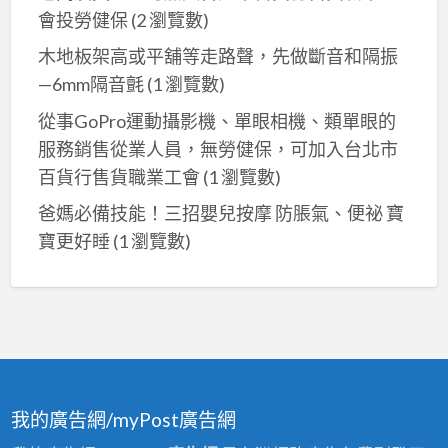
會投勞健保
(2 瀏覽數)
木地板架高或平舖等走路聲，先做斷音和隔振
—6mm隔音氈
(1 瀏覽數)
從事GoPro運動攝影機、單眼相機、類單眼的
服務銷售從業人員，無勞健保，可加入台北市
百貨行售貨職業工會
(1 瀏覽數)
爸媽必備技能！三招嬰兒按摩 防脹氣、便祕 寶
寶更好睡
(1 瀏覽數)
我的廣告網/myPost廣告網