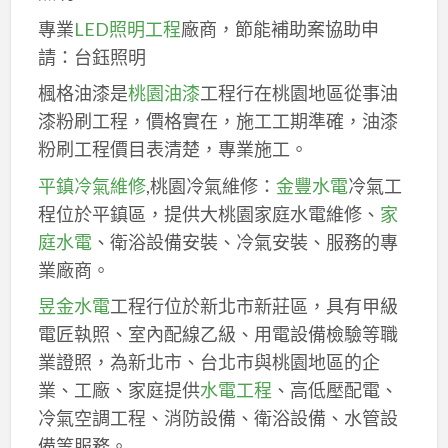
專業
LED照明工程
廠商，節能補助案協助申
請：台鈺照明
楓格油漆是
桃園油漆
工程行在桃園地區從事油
漆粉刷工程，價格實在，施工工期準確，油漆
粉刷工程價目表清楚，專業施工。
平鎮冷氣維修
,桃園冷氣維修：
金豐水電
冷氣工
程位於平鎮區，提供大桃園家庭水電維修、
家
庭水電
、衛浴設備安裝、冷氣安裝、服務的專
業廠商。
昱金水電
工程行位於新北市新莊區，具有甲級
電匠執照、室內配線乙級、用電設備檢驗等職
業證照，為新北市、台北市與桃園地區的企
業、工廠、家庭提供
水電工程
、高低壓配電、
冷氣空調工程、消防設備、衛浴設備、水管設
備等服務。