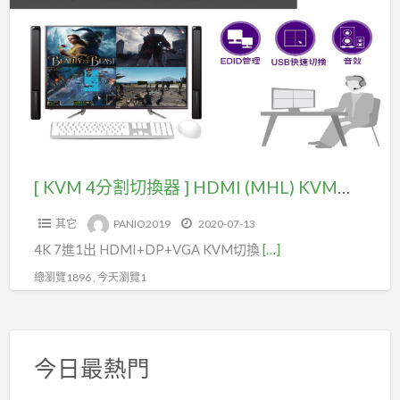
a
4
t
分
D
割
切
換
器
]
HDMI
[ KVM 4分割切換器 ] HDMI (MHL) KVM鍵盤滑鼠畫面分割切換管理(型號CQ7101K)
(MHL)
其它
PANIO2019
2020-07-13
KVM
4K 7進1出 HDMI+DP+VGA KVM切換
[…]
鍵
盤
總瀏覽1896 , 今天瀏覽1
滑
鼠
畫
今日最熱門
面
分