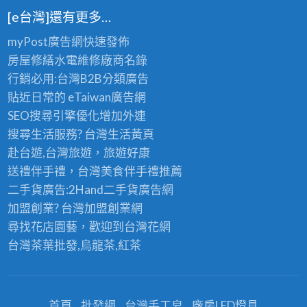
[e台灣]還有更多…
myPost廣告網
快速發佈
房屋修繕
水電維修廠商名錄
行銷必用:台灣B2B
分類廣告
貼近日常的
eTaiwan廣告網
SEO搜尋引擎優化
增加外連
搜尋生活服務? 台灣
生活黃頁
赴台遊,台灣旅遊
，旅遊好康
送禮伴手禮，台灣美食
伴手禮
推薦
二手貨廣告:2Hand
二手貨
廣告網
加盟創業? 台灣
加盟創業
網
尋找花店園藝，歡迎到
台灣花網
台灣茶葉批發
,烏龍茶,紅茶
首頁
批發網
台灣手工皂
廠房LED燈具