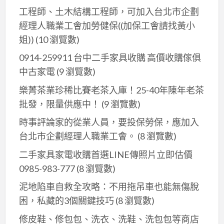
工程師、土木結構工程師，可加入台北市企劃
割
經理人職業工會加勞健保((加保工會請找黃小
切
換
姐))
(10 瀏覽數)
管
0914-259911 台中二手家具收購 高價收購傢俱
理
中古家電
(9 瀏覽數)
(型
樂菁茶業珍稀比賽老茶入庫！25-40年陳年老茶
號
批發，限量供應中！
(9 瀏覽數)
CQ7101K)
時事評論家的從業人員，要投保勞保，應加入
台北市企劃經理人職業工會。
(8 瀏覽數)
二手家具家電收購首選LINE傳照片立即估價
0985-983-777
(8 瀏覽數)
泥地陷車自救全攻略：不用拖吊車也能無傷脫
困，私藏的3個關鍵技巧
(8 瀏覽數)
修皮鞋、修包包、洗衣、洗鞋、洗包包等商店