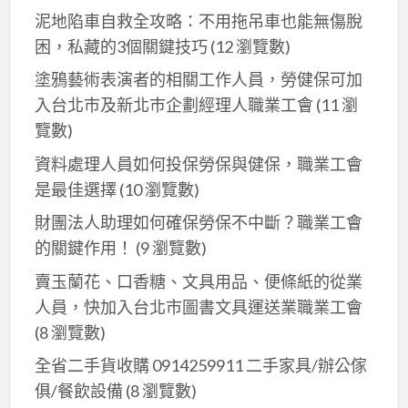
泥地陷車自救全攻略：不用拖吊車也能無傷脫
主
困，私藏的3個關鍵技巧
(12 瀏覽數)
機
切
塗鴉藝術表演者的相關工作人員，勞健保可加
換
入台北市及新北巿企劃經理人職業工會
(11 瀏
器
覽數)
資料處理人員如何投保勞保與健保，職業工會
是最佳選擇
(10 瀏覽數)
財團法人助理如何確保勞保不中斷？職業工會
的關鍵作用！
(9 瀏覽數)
賣玉蘭花、口香糖、文具用品、便條紙的從業
人員，快加入台北市圖書文具運送業職業工會
(8 瀏覽數)
全省二手貨收購 0914259911 二手家具/辦公傢
俱/餐飲設備
(8 瀏覽數)