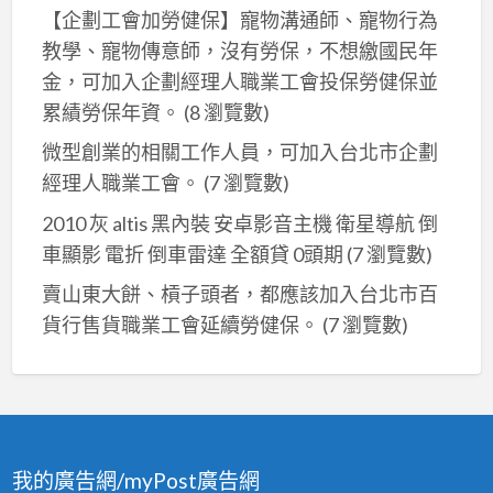
【企劃工會加勞健保】寵物溝通師、寵物行為
教學、寵物傳意師，沒有勞保，不想繳國民年
金，可加入企劃經理人職業工會投保勞健保並
累績勞保年資。
(8 瀏覽數)
微型創業的相關工作人員，可加入台北市企劃
經理人職業工會。
(7 瀏覽數)
2010 灰 altis 黑內裝 安卓影音主機 衛星導航 倒
車顯影 電折 倒車雷達 全額貸 0頭期
(7 瀏覽數)
賣山東大餅、槓子頭者，都應該加入台北市百
貨行售貨職業工會延續勞健保。
(7 瀏覽數)
我的廣告網/myPost廣告網