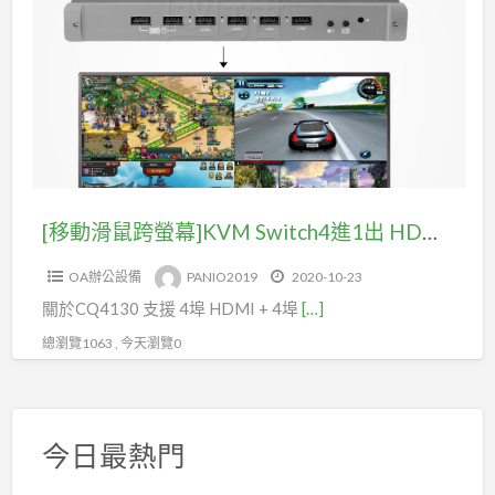
a
滑
t
鼠
1
跨
螢
幕]KVM
Switch4
進
1
[移動滑鼠跨螢幕]KVM Switch4進1出 HDMI+USB KVM鍵盤滑鼠電腦主機切換器
出
OA辦公設備
PANIO2019
2020-10-23
HDMI+USB
關於CQ4130 支援 4埠 HDMI + 4埠
[…]
KVM
鍵
總瀏覽1063 , 今天瀏覽0
盤
滑
鼠
今日最熱門
電
腦