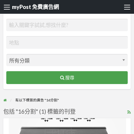
myPost 免費廣告網
搜尋
有以下標簽的廣告 "16分割"
包括 "16分割" (1) 標籤的刊登
R
F
[移
f
動