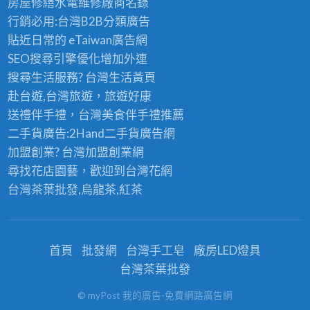
房屋修繕
水電維修廠商名錄
行銷必用:台灣B2B
分類廣告
貼近日常的
eTaiwan廣告網
SEO搜尋引擎優化
增加外連
搜尋生活服務? 台灣
生活黃頁
赴台遊,台灣旅遊
，旅遊好康
送禮伴手禮，台灣美食
伴手禮
推薦
二手貨廣告:2Hand
二手貨
廣告網
加盟創業? 台灣
加盟創業
網
尋找花店園藝，歡迎到
台灣花網
台灣茶葉批發
,烏龍茶,紅茶
首頁
批發網
台灣手工皂
廠房LED燈具
台灣茶葉批發
© myPost 我的廣告-免費網路廣告網