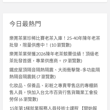
今日最熱門
樂菁茶業珍稀比賽老茶入庫！25-40年陳年老茶
批發，限量供應中！
(10 瀏覽數)
樂菁茶業榮獲2026陳年老茶競賽佳績！頂級老
茶批發首選，專業供應商。
(9 瀏覽數)
鐵皮屋頂隔音隔熱隔震、大雨衝擊聲–多功能隔
熱隔音隔震氈
(7 瀏覽數)
化妝品、保養品、彩粧之專賣零售店的專櫃銷
售人員，快加入台北市百貨行售貨職業工會投
勞保
(6 瀏覽數)
15年第1梯就業服務人員技術士課程 【開始報