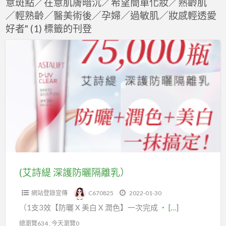
意斑點／在意肌膚暗沉／希望簡單化妝／熟齡肌
F
／輕熟齡／醫美術後／孕婦／過敏肌／妝感輕透愛
f
好者" (1) 標籤的刊登
a
t
(艾
詩
緹
深
護
防
曬
隔
離
乳）
(艾詩緹 深護防曬隔離乳）
網站登錄宣傳
C670825
2022-01-30
（1支3效【防曬 X 美白 X 潤色】一次完成 ・
[…]
總瀏覽634 , 今天瀏覽0