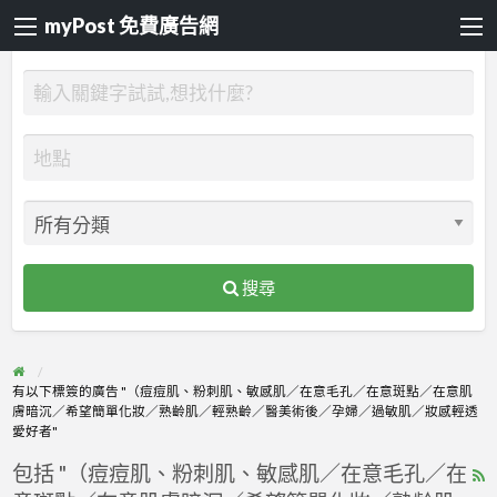
myPost 免費廣告網
搜尋
有以下標簽的廣告 "（痘痘肌、粉刺肌、敏感肌／在意毛孔／在意斑點／在意肌
膚暗沉／希望簡單化妝／熟齡肌／輕熟齡／醫美術後／孕婦／過敏肌／妝感輕透
愛好者"
包括 "（痘痘肌、粉刺肌、敏感肌／在意毛孔／在
R