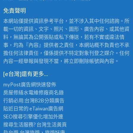
免責聲明
本網站僅提供資訊參考平台，並不涉入其中任何諮詢。所
載一切的資訊、文字、照片、圖形、廣告內容、或其他資
料，無論其為公開張貼或私下傳送，若有不實或違法情
事，均為『內容』提供者之責任，本網站概不負責也不承
擔任何法律責任，僅係提供不特定對象刊登之媒介。任何
內容一經舉報與發現不當，將立即刪除帳號與內容。
[e台灣]還有更多…
myPost廣告網
快速發佈
房屋修繕
水電維修廠商名錄
行銷必用:台灣B2B
分類廣告
貼近日常的
eTaiwan廣告網
SEO搜尋引擎優化
增加外連
搜尋生活服務? 台灣
生活黃頁
赴台遊,台灣旅遊
，旅遊好康