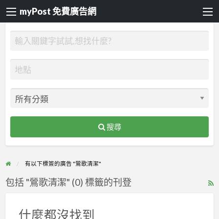
myPost 免費廣告網
搜尋
有以下標簽的廣告 "鶯歌清潔"
包括 "鶯歌清潔" (0) 標籤的刊登
R
F
f
什麼都沒找到