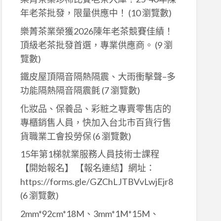
年老茶批發，限量供應中！
(10 瀏覽數)
樂菁茶業榮獲2026陳年老茶競賽佳績！
頂級老茶批發首選，專業供應商。
(9 瀏
覽數)
鐵皮屋頂隔音隔熱隔震、大雨衝擊聲–多
功能隔熱隔音隔震氈
(7 瀏覽數)
化妝品、保養品、彩粧之專賣零售店的
專櫃銷售人員，快加入台北市百貨行售
貨職業工會投勞保
(6 瀏覽數)
15年第1梯就業服務人員技術士課程
【開始報名】 【報名連結】網址：
https://forms.gle/GZChLJTBVvLwjEjr8
(6 瀏覽數)
2mm*92cm*18M、3mm*1M*15M、