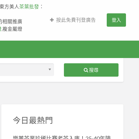
,東方美人
茶葉批發
：
按此免費刊登廣告
登入
薩的相關推廣
燈
,複金屬燈
搜尋
S
ed
今日最熱門
樂菁茶業珍稀比賽老茶入庫！25-40年陳