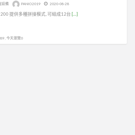
tag
程設備
PANIO2019
2020-08-28
預
1200 提供多種拼接模式, 可組成12台
[…]
覽
9 , 今天瀏覽0