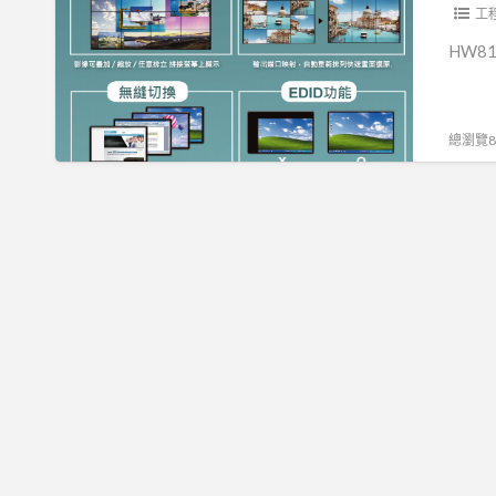
多
工
畫
HW8
面
堆
疊
總瀏覽88
+拼
接
處
理
器
支
援
預
覽
功
能,
無