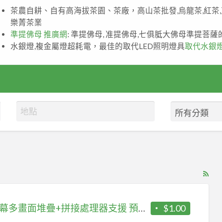
茶農自耕、自有高海拔茶園、茶廠，高山茶批發,烏龍茶,紅茶
樂菁茶業
準提佛母 推廣網
: 準提佛母, 准提佛母,七俱胝大佛母準提菩
水銀燈,複金屬燈超耗電，最佳的取代LED照明燈具
取代水銀
RS
Fe
for
12螢幕多畫面堆疊+拼接處理器支援 預覽功能, 無縫切換, LAN, RS-232(型號HW81200)
$1.00
ad