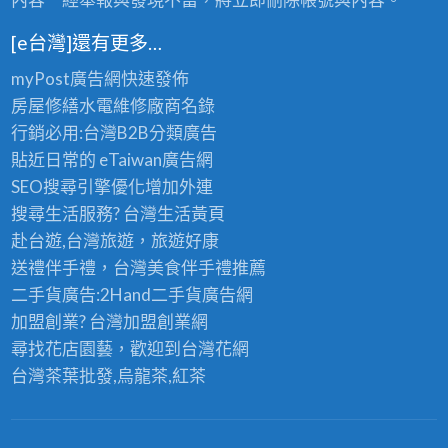
[e台灣]還有更多…
myPost廣告網
快速發佈
房屋修繕
水電維修廠商名錄
行銷必用:台灣B2B
分類廣告
貼近日常的
eTaiwan廣告網
SEO搜尋引擎優化
增加外連
搜尋生活服務? 台灣
生活黃頁
赴台遊,台灣旅遊
，旅遊好康
送禮伴手禮，台灣美食
伴手禮
推薦
二手貨廣告:2Hand
二手貨
廣告網
加盟創業? 台灣
加盟創業
網
尋找花店園藝，歡迎到
台灣花網
台灣茶葉批發
,烏龍茶,紅茶