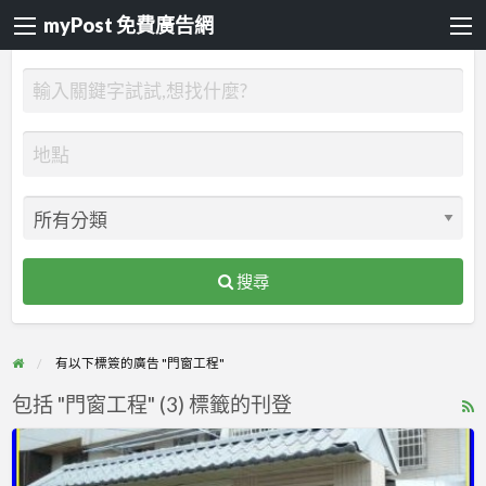
myPost 免費廣告網
搜尋
有以下標簽的廣告 "門窗工程"
包括 "門窗工程" (3) 標籤的刊登
R
F
｜
f
電