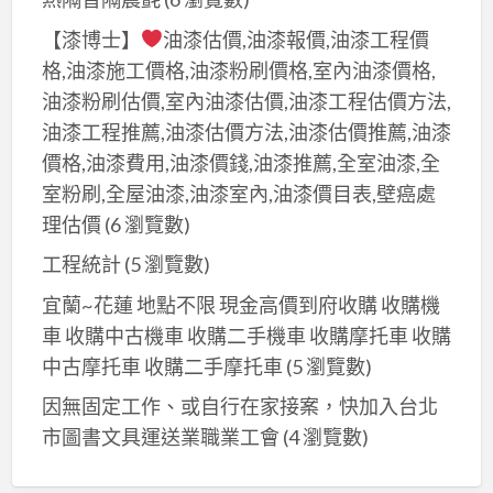
璃
自
【漆博士】
油漆估價,油漆報價,油漆工程價
動
格,油漆施工價格,油漆粉刷價格,室內油漆價格,
門
油漆粉刷估價,室內油漆估價,油漆工程估價方法,
｜
油漆工程推薦,油漆估價方法,油漆估價推薦,油漆
各
價格,油漆費用,油漆價錢,油漆推薦,全室油漆,全
式
室粉刷,全屋油漆,油漆室內,油漆價目表,壁癌處
鐵
理估價
(6 瀏覽數)
件
工程統計
(5 瀏覽數)
｜
宜蘭~花蓮 地點不限 現金高價到府收購 收購機
車 收購中古機車 收購二手機車 收購摩托車 收購
中古摩托車 收購二手摩托車
(5 瀏覽數)
因無固定工作、或自行在家接案，快加入台北
市圖書文具運送業職業工會
(4 瀏覽數)