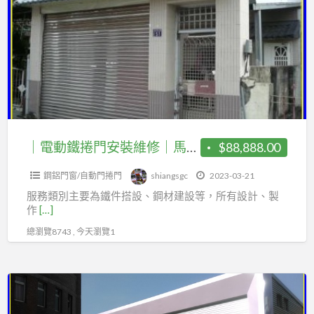
a
動
t
鐵
捲
門
安
裝
維
修
｜電動鐵捲門安裝維修｜馬達更換｜遙控器｜鐵皮屋建設｜遮雨棚｜頂樓加蓋｜夾層增建｜廚房增建｜樓層鋼板｜烤漆浪板｜鋼構樓梯｜不銹鋼白鐵門｜玻璃自動門｜各式鐵件｜
$88,888.00
｜
鋼鋁門窗/自動門捲門
shiangsgc
2023-03-21
馬
服務類別主要為鐵件搭設、鋼材建設等，所有設計、製
達
作
[…]
更
總瀏覽8743 , 今天瀏覽1
換
｜
遙
烤
控
漆
器