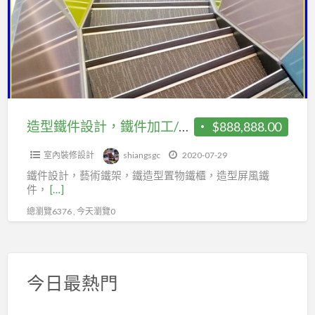
夾
件
房.
層
設
遮
增
計，
雨
建
鐵
棚.
｜
件
採
廚
加
光
房
工/
造型鐵件設計，鐵件加工/製作/安裝，造型藝術鐵件，造型格柵，翔生工程/台中優質商家
$888,888.00
罩
增
製
建
室內裝修設計
shiangsgc
2020-07-29
作/
｜
鐵件設計，藝術鐵架，鐵造型置物鐵櫃，造型屏風鐵
安
件，
[…]
樓
裝，
總瀏覽6376 , 今天瀏覽0
層
造
鋼
型
板
藝
｜
術
今日最熱門
烤
鐵
漆
件，