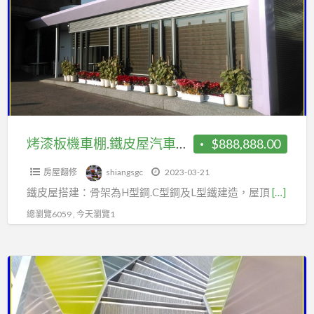
板
｜
機
鐵
車
皮
棚.
屋
鐵
建
皮
設
屋
｜
汽
烤漆板機車棚.鐵皮屋汽車棚.屋後增建鐵棟廚房.遮雨棚.採光罩
$888,888.00
遮
車
雨
房屋翻修
shiangsgc
2023-03-21
棚.
棚
鐵皮屋搭建：骨架為H型鋼.C型鋼及L型鐵建造，屋頂
[…]
屋
｜
後
總瀏覽6059 , 今天瀏覽1
頂
增
樓
建
加
造
鐵
蓋
型
棟
｜
鐵
廚