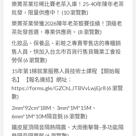
樂菁茶業珍稀比賽老茶入庫！25-40年陳年老茶
浪
造
批發，限量供應中！
(10 瀏覽數)
板
型
｜
格
樂菁茶業榮獲2026陳年老茶競賽佳績！頂級老
鋼
柵，
茶批發首選，專業供應商。
(8 瀏覽數)
構
翔
化妝品、保養品、彩粧之專賣零售店的專櫃銷
樓
生
售人員，快加入台北市百貨行售貨職業工會投
梯
工
勞保
(6 瀏覽數)
｜
程/
15年第1梯就業服務人員技術士課程 【開始報
不
台
銹
名】 【報名連結】網址：
中
鋼
https://forms.gle/GZChLJTBVvLwjEjr8
(6 瀏覽
優
白
質
數)
鐵
商
2mm*92cm*18M、3mm*1M*15M、
門
家
6mm*1M*10M隔音氈
(6 瀏覽數)
｜
鐵皮屋頂隔音隔熱隔震、大雨衝擊聲–多功能隔
玻
熱隔音隔震氈
(6 瀏覽數)