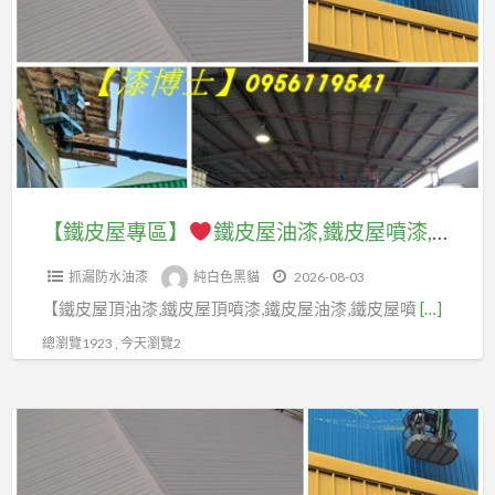
a
屋
t
專
區】
鐵
皮
屋
油
【鐵皮屋專區】
鐵皮屋油漆,鐵皮屋噴漆,鐵皮屋頂油漆,鐵皮屋頂噴漆,浪板噴漆,浪板油漆,鐵皮油漆,鐵皮噴漆,鐵皮屋油漆價格,鐵皮屋噴漆價格,鐵皮工廠油漆,鐵皮工廠噴漆,鐵皮廠房油漆,鐵皮屋油漆費用,鐵皮屋除鏽油漆,鐵皮屋油漆防鏽,鐵皮屋彩繪,鐵皮油漆費用
漆,
抓漏防水油漆
純白色黑貓
2026-08-03
鐵
【鐵皮屋頂油漆,鐵皮屋頂噴漆,鐵皮屋油漆,鐵皮屋噴
[…]
皮
屋
總瀏覽1923 , 今天瀏覽2
噴
漆,
【鐵
鐵
皮
皮
屋
屋