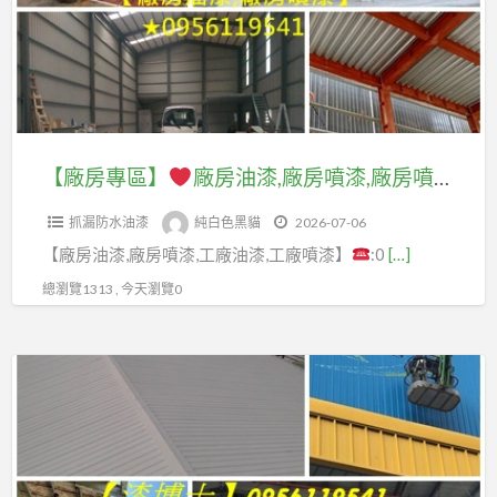
漆,
油
鐵
廠
漆,
皮
房
鐵
油
油
皮
漆,
漆,
屋
鐵
廠
【廠房專區】
廠房油漆,廠房噴漆,廠房噴漆費用,廠房油漆價格,鐵皮廠房噴漆,鐵皮廠房油漆,鋼構油漆,工廠噴漆,工廠油漆,epoxy地板漆,廠房地板噴漆,廠房地板油漆,廠房地板漆,廠房地板epoxy,工廠地板漆,廠房油漆寫字彩繪,桃園廠房油漆,新竹廠房油漆,台中廠房噴漆
頂
皮
房
噴
噴
抓漏防水油漆
純白色黑貓
2026-07-06
噴
漆,
漆,
【廠房油漆,廠房噴漆,工廠油漆,工廠噴漆】
:0
[…]
漆,
鐵
鐵
廠
總瀏覽1313 , 今天瀏覽0
皮
皮
房
屋
屋
噴
油
【鐵
油
漆
漆
皮
漆
費
價
屋
價
用,
格,
專
格,
廠
鐵
區】
鐵