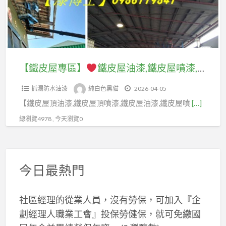
房
皮
皮
油
屋
鐵
屋
漆
噴
皮
噴
價
漆
屋
漆
格,
價
油
價
【鐵皮屋專區】
鐵皮屋油漆,鐵皮屋噴漆,鐵皮屋頂油漆,鐵皮屋頂噴漆,浪板噴漆,浪板油漆,鐵皮屋油漆價格,鐵皮屋噴漆價格,鐵皮油漆,鐵皮噴漆,鐵皮工廠油漆,鐵皮工廠噴漆,鐵皮廠房油漆,鐵皮屋油漆費用,鐵皮屋除鏽油漆,屋頂油漆,屋頂噴漆,鐵皮屋彩繪,屋頂防水漆
鐵
格,
漆,
格,
皮
鐵
抓漏防水油漆
純白色黑貓
2026-04-05
鐵
鐵
廠
皮
【鐵皮屋頂油漆,鐵皮屋頂噴漆,鐵皮屋油漆,鐵皮屋噴
[…]
皮
皮
房
屋
屋
工
總瀏覽4978 , 今天瀏覽0
噴
油
噴
廠
漆,
漆
漆,
油
鐵
推
鐵
漆,
皮
今日最熱門
薦,
皮
鐵
廠
浪
屋
皮
房
板
社區經理的從業人員，沒有勞保，可加入『企
頂
工
油
噴
劃經理人職業工會』投保勞健保，就可免繳國
油
廠
漆,
漆,