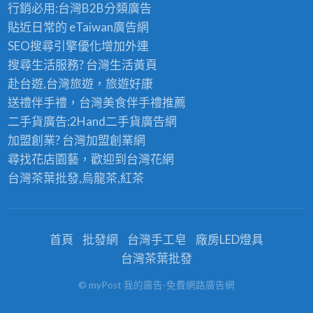
皮
行銷必用:台灣B2B
分類廣告
桃
鐵
廠
貼近日常的
eTaiwan廣告網
園
皮
房
SEO搜尋引擎優化
增加外連
廠
油
油
搜尋生活服務? 台灣
生活黃頁
房
漆
漆,
赴台遊,台灣旅遊
，旅遊好康
油
費
鐵
送禮伴手禮，台灣美食
伴手禮
推薦
漆,
用
皮
二手貨廣告:2Hand
二手貨
廣告網
新
屋
加盟創業? 台灣
加盟創業
網
竹
油
尋找花店園藝，歡迎到
台灣花網
廠
漆
台灣茶葉批發
,烏龍茶,紅茶
房
費
油
用,
漆,
鐵
台
首頁
批發網
台灣手工皂
廠房LED燈具
皮
中
台灣茶葉批發
屋
廠
© myPost 我的廣告-免費網路廣告網
除
房
鏽