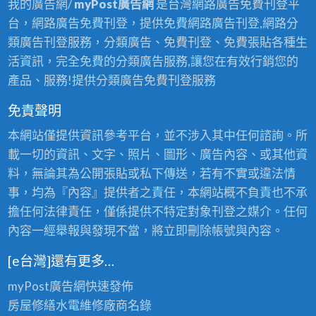
我的廣告網/
myPost廣告網
是台灣網路廣告免費刊登平
房
屋
皮
鐵
台，網路廣告免費刊登，提供免費網路廣告刊登,網路分
地
除
噴
皮
類廣告刊登服務，分類廣告、免費刊登、免費張貼各種生
板
鏽
漆,
油
活資訊，完全免費的分類廣告服務,讓您在有效行銷您的
epoxy,
油
鐵
漆
產品、服務!提供分類廣告免費刊登服務
工
漆,
皮
費
廠
鐵
免責聲明
工
用
地
皮
廠
本網站僅提供資訊參考平台，並不涉入其中任何諮詢。所
板
屋
油
載一切的資訊、文字、照片、圖形、廣告內容、或其他資
漆,
油
漆,
料，無論其為公開張貼或私下傳送，若有不實或違法情
廠
漆
鐵
事，均為『內容』提供者之責任，本網站概不負責也不承
房
防
皮
擔任何法律責任，僅係提供不特定對象刊登之媒介。任何
油
鏽,
工
內容一經舉報與發現不當，將立即刪除帳號與內容。
漆
鐵
廠
寫
皮
[e台灣]還有更多…
噴
字
屋
漆,
myPost廣告網
快速發佈
彩
彩
鐵
房屋修繕
水電維修廠商名錄
繪,
繪,