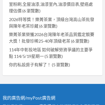
噴
屋
屋
室粉刷,全屋油漆,油漆室內,油漆價目表,壁癌處
地
漆,
油
除
理估價
(6 瀏覽數)
板
鐵
漆
鏽
噴
2026特等獎！樂菁茶業，頂級台灣高山茶批發
皮
價
油
漆,
與陳年老茶珍藏
(6 瀏覽數)
廠
格,
漆,
廠
房
樂菁茶業榮獲2026台灣陳年老茶品質鑑定競賽
鐵
鐵
房
油
大獎！批發珍稀25-40年頂級老茶
(6 瀏覽數)
皮
皮
地
漆,
屋
屋
114年中彰投地區 如何破解勞資爭議的主要爭
板
鐵
噴
油
油
點 114/5/19星期一
(5 瀏覽數)
皮
漆
漆
漆,
屋
你的私設房子有解了！
(5 瀏覽數)
價
防
廠
油
格,
鏽,
房
漆
鐵
鐵
地
費
皮
皮
板
用,
油
屋
漆,
鐵
我的廣告網/myPost廣告網
漆,
彩
廠
皮
鐵
繪,