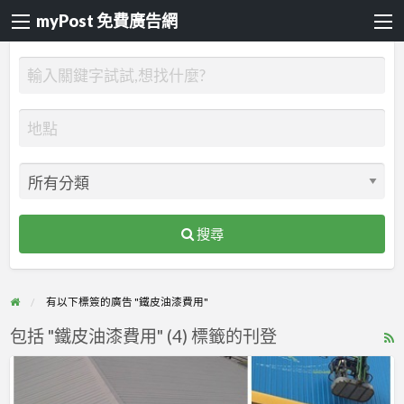
myPost 免費廣告網
搜尋
有以下標簽的廣告 "鐵皮油漆費用"
包括 "鐵皮油漆費用" (4) 標籤的刊登
R
F
【鐵
f
皮