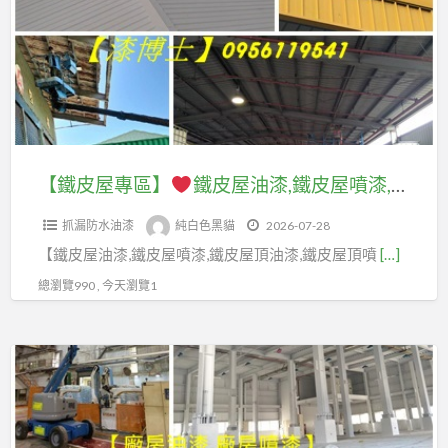
專
頂
區】
油
漆,
鐵
鐵
皮
皮
屋
屋
油
【鐵皮屋專區】
鐵皮屋油漆,鐵皮屋噴漆,鐵皮屋頂油漆,鐵皮屋頂噴漆,鐵皮屋油漆價格,鐵皮屋噴漆價格,鐵皮屋油漆推薦,浪板噴漆,浪板油漆,工廠噴漆,工廠油漆,鐵皮廠房噴漆,鐵皮廠房油漆,鐵皮屋油漆費用,鐵皮屋除鏽油漆,鐵皮屋油漆防鏽,鐵皮屋彩繪,鐵皮油漆費用
頂
漆,
噴
抓漏防水油漆
純白色黑貓
2026-07-28
鐵
漆,
【鐵皮屋油漆,鐵皮屋噴漆,鐵皮屋頂油漆,鐵皮屋頂噴
[…]
皮
浪
屋
總瀏覽990 , 今天瀏覽1
板
噴
噴
漆,
漆,
【廠
鐵
浪
房
皮
板
專
屋
油
區】
頂