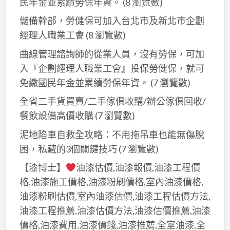
漆,
噴
民年金並累績勞保年資。
(8 瀏覽數)
鋼
浪
鐵
漆,
構
儲備幹部，勞健保可加入台北市及新北巿企劃
板
皮
鐵
油
經理人職業工會
(8 瀏覽數)
油
屋
皮
漆,
漆,
曲線管理諮詢師的從業人員，沒有勞保，可加
頂
廠
工
工
入『企劃經理人職業工會』投保勞健保，就可
噴
房
廠
廠
免繳國民年金並累績勞保年資。
(7 瀏覽數)
漆,
油
噴
噴
浪
漆,
全省二手貨買賣/二手傢俱收購/辦公傢俱回收/
漆,
漆,
板
鐵
餐飲設備高價收購
(7 瀏覽數)
工
工
噴
皮
廠
泥地陷車自救全攻略：不用拖吊車也能無傷脫
廠
漆,
屋
油
困，私藏的3個關鍵技巧
(7 瀏覽數)
油
浪
油
漆,epoxy
漆,
【漆博士】
油漆估價,油漆報價,油漆工程價
板
漆
地
鐵
油
費
格,油漆施工價格,油漆粉刷價格,室內油漆價格,
板
皮
漆,
用,
油漆粉刷估價,室內油漆估價,油漆工程估價方法,
漆,
廠
鐵
鐵
油漆工程推薦,油漆估價方法,油漆估價推薦,油漆
廠
房
皮
皮
價格,油漆費用,油漆價錢,油漆推薦,全室油漆,全
房