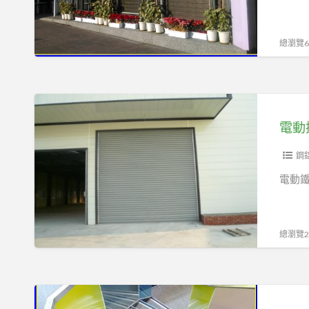
棚.
構,
遙
鐵
鐵
控
皮
總瀏覽60
棟
器
屋
鋼
｜
汽
構
鐵
車
電
皮
棚.
動
屋
屋
捲
建
後
門、
鋼
設
增
馬
電動鐵
｜
建
達、
遮
鐵
搖
雨
棟
控
總瀏覽21
棚
廚
器、
｜
房.
新
頂
遮
做
造
樓
雨
維