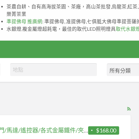
茶農自耕、自有高海拔茶園、茶廠，高山茶批發,烏龍茶,紅茶
樂菁茶業
準提佛母 推廣網
: 準提佛母, 准提佛母,七俱胝大佛母準提菩
水銀燈,複金屬燈超耗電，最佳的取代LED照明燈具
取代水銀
RS
Fe
for
鐵捲門/馬達/遙控器/各式金屬鐵件/夾層/樓承鋼板/雨遮/鐵皮屋/樓梯
$168.00
ad