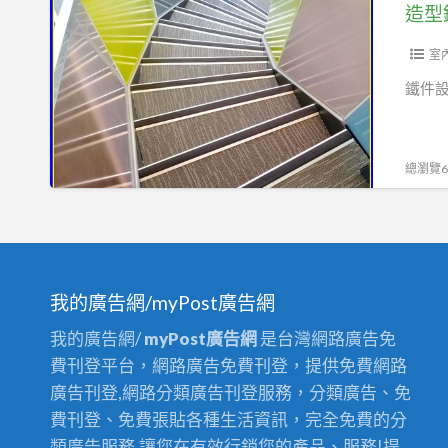
型
加
棚.
修、
鐵
蓋
採
居
件
室
｜
光
家
設
夾
鐵件
罩
雨
計，
層
棚、
鐵
增
水
件
建
總瀏覽63
塔
加
｜
架、
工/
廚
C
製
房
型
作/
增
鋼
安
我的廣告網/myPost廣告網
建
裝，
｜
我的廣告網/
myPost廣告網
是台灣網路廣告免
造
樓
費刊登平台，網路廣告免費刊登，提供免費網路
型
層
廣告刊登,網路分類廣告刊登服務，分類廣告、免
藝
鋼
費刊登、免費張貼各種生活資訊，完全免費的分
術
板
類廣告服務,讓您在有效行銷您的產品、服務!提