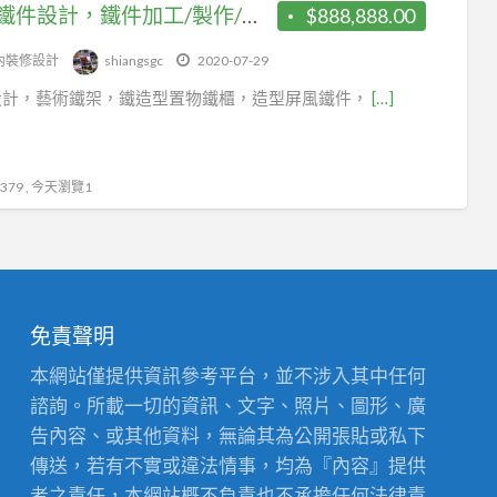
造型鐵件設計，鐵件加工/製作/安裝，造型藝術鐵件，造型格柵，翔生工程/台中優質商家
$888,888.00
內裝修設計
shiangsgc
2020-07-29
設計，藝術鐵架，鐵造型置物鐵櫃，造型屏風鐵件，
[…]
79 , 今天瀏覽1
免責聲明
本網站僅提供資訊參考平台，並不涉入其中任何
諮詢。所載一切的資訊、文字、照片、圖形、廣
告內容、或其他資料，無論其為公開張貼或私下
傳送，若有不實或違法情事，均為『內容』提供
者之責任，本網站概不負責也不承擔任何法律責