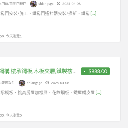
tag
鋁門窗/自動門捲門
shiangsgc
2025-04-08
鐵
捲門安裝/施工、鐵捲門遙控器安裝/換新、鐵捲
[…]
厝
9 , 今天瀏覽1
夾層鋼構,樓承鋼板,木板夾層,鐵製樓梯,挑高房屋加樓層,H鋼骨結構,鐵棟鋼構
$888.00
內裝修設計
shiangsgc
2025-04-08
樓承鋼板、挑高房屋加樓層、花紋鋼板、鐵屋鐵皮屋
[…]
5 , 今天瀏覽0