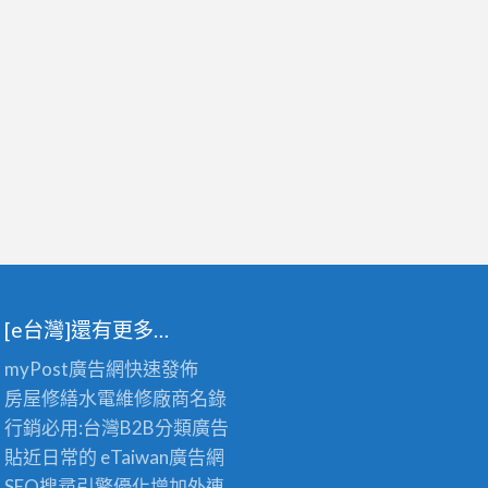
[e台灣]還有更多…
myPost廣告網
快速發佈
房屋修繕
水電維修廠商名錄
行銷必用:台灣B2B
分類廣告
貼近日常的
eTaiwan廣告網
SEO搜尋引擎優化
增加外連