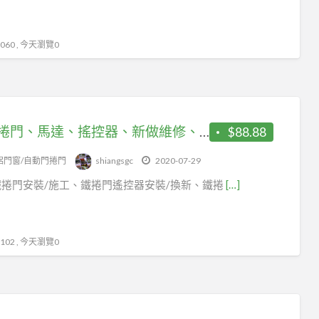
60 , 今天瀏覽0
電動捲門、馬達、搖控器、新做維修、居家雨棚、水塔架、C型鋼
$88.88
鋁門窗/自動門捲門
shiangsgc
2020-07-29
捲門安裝/施工、鐵捲門遙控器安裝/換新、鐵捲
[…]
02 , 今天瀏覽0