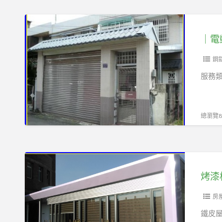
板
雨
夾
｜
遮/
層,
電
鐵
鐵
動
皮
製
鐵
鋼
屋/
樓
捲
服務
樓
梯,
門
梯
挑
安
高
裝
總瀏覽87
房
維
屋
修
加
｜
烤
樓
馬
漆
層,H
達
板
鋼
更
機
房
骨
換
車
鐵皮屋
結
｜