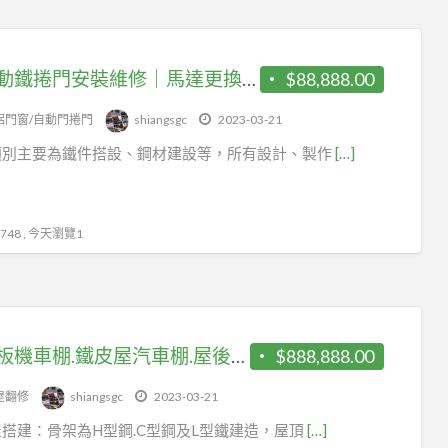
｜電動鐵捲門安裝維修｜馬達更換｜遙控器｜鐵皮屋建設｜遮雨棚｜頂樓加蓋｜夾層增建｜廚房增建｜樓層鋼板｜烤漆浪板｜鋼構樓梯｜不銹鋼白鐵門｜玻璃自動門｜各式鐵件｜
$88,888.00
鋁門窗/自動門捲門
shiangsgc
2023-03-21
類別主要為鐵件搭設、鋼材建設等，所有設計、製作
[…]
48 , 今天瀏覽1
烤漆板機車棚.鐵皮屋汽車棚.屋後增建鐵棟廚房.遮雨棚.採光罩
$888,888.00
屋翻修
shiangsgc
2023-03-21
搭建：骨架為H型鋼.C型鋼及L型鐵建造，屋頂
[…]