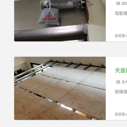
馬
鋼
達/
電動鐵
遙
控
器/
總瀏覽55
各
式
金
夾
屬
層
鐵
鋼
件/
構,
室
夾
樓
鋼構
層/
承
樓
鋼
承
板,
總瀏覽53
鋼
木
板/