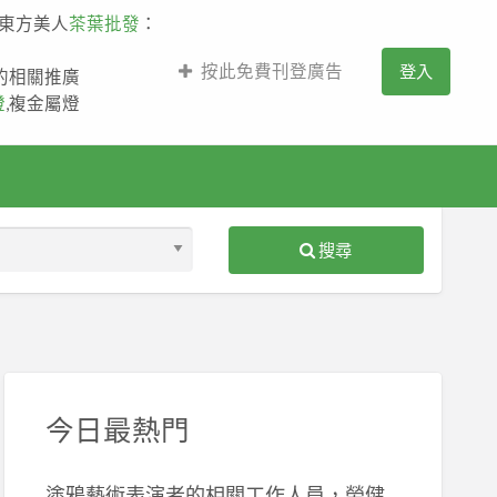
,東方美人
茶葉批發
：
按此免費刊登廣告
登入
薩的相關推廣
燈
,複金屬燈
搜尋
S
ed
今日最熱門
塗鴉藝術表演者的相關工作人員，勞健