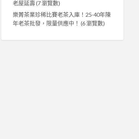
老屋延壽
(7 瀏覽數)
樂菁茶業珍稀比賽老茶入庫！25-40年陳
年老茶批發，限量供應中！
(6 瀏覽數)