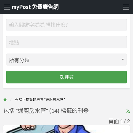
myPost 免費廣告網
搜尋
有以下標簽的廣告 "通廚房水管"
包括 "通廚房水管" (14) 標籤的刊登
R
F
頁面 1 / 2
f
新