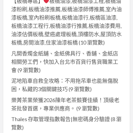
【板橋專區】
板橋油漆,板橋油漆工程,板橋油
漆粉刷,板橋油漆推薦,板橋油漆師傅推薦,室內油
漆板橋,室內粉刷板橋,板橋油漆行,板橋區油漆,
板橋油漆工程行,板橋油漆行推薦,板橋油漆費用,
油漆估價板橋,壁癌處理板橋,頂樓防水,屋頂防水
板橋,房間油漆,住家油漆板橋
(10 瀏覽數)
凡開香燭金紙舖、金紙佛具行、香舖、金紙店
相關勞工們，快加入台北巿百貨行售貨職業工
會
(9 瀏覽數)
泥地陷車自救全攻略：不用拖吊車也能無傷脫
困，私藏的3個關鍵技巧
(9 瀏覽數)
樂菁茶業榮獲2026陳年老茶競賽佳績！頂級老
茶批發首選，專業供應商。
(9 瀏覽數)
Thales 存取管理指數報告|無密碼身分驗證
(8 瀏
覽數)