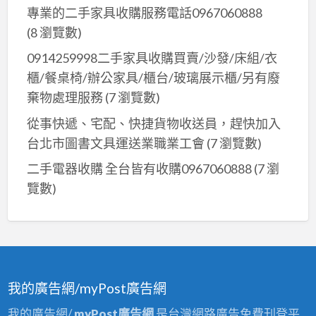
專業的二手家具收購服務電話0967060888
(8 瀏覽數)
0914259998二手家具收購買賣/沙發/床組/衣
櫃/餐桌椅/辦公家具/櫃台/玻璃展示櫃/另有廢
棄物處理服務
(7 瀏覽數)
從事快遞、宅配、快捷貨物收送員，趕快加入
台北市圖書文具運送業職業工會
(7 瀏覽數)
二手電器收購 全台皆有收購0967060888
(7 瀏
覽數)
我的廣告網/myPost廣告網
我的廣告網/
myPost廣告網
是台灣網路廣告免費刊登平