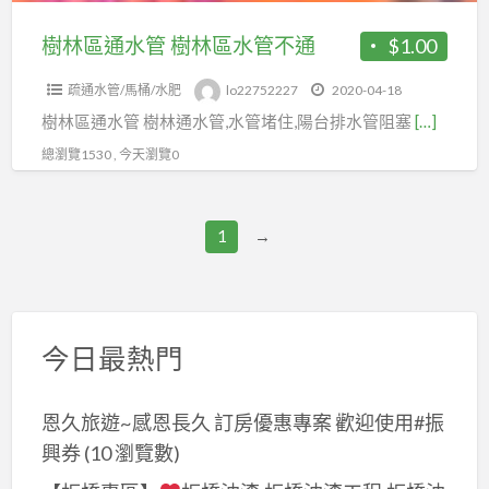
區
水
樹林區通水管 樹林區水管不通
$1.00
管
疏通水管/馬桶/水肥
lo22752227
2020-04-18
不
樹林區通水管 樹林通水管,水管堵住,陽台排水管阻塞
[…]
通
總瀏覽1530 , 今天瀏覽0
1
→
今日最熱門
恩久旅遊~感恩長久 訂房優惠專案 歡迎使用#振
興券
(10 瀏覽數)