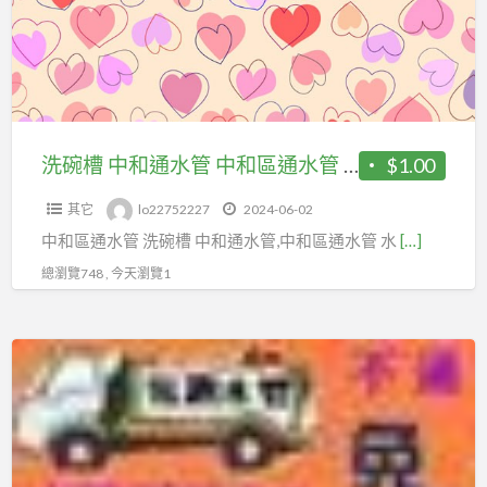
和
水
通
管
水
管
中
和
洗碗槽 中和通水管 中和區通水管 水管阻塞/水管堵塞
$1.00
區
其它
lo22752227
2024-06-02
通
中和區通水管 洗碗槽 中和通水管,中和區通水管 水
[…]
水
管
總瀏覽748 , 今天瀏覽1
水
管
泰
阻
山
塞/
區
水
廚
管
房
堵