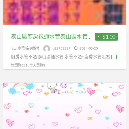
包
塞
通
水
管
泰
泰山區廚房包通水管泰山區水管堵塞怎麼辦 地板下水管不通
$1.00
山
水電/空調維修
lo22752227
2024-05-25
區
廚房水管不通 泰山區通水管 水管不通~廚房水管阻塞
[…]
水
管
總瀏覽651 , 今天瀏覽3
堵
塞
中
怎
和
麼
區
辦
通
地
水
板
管
下