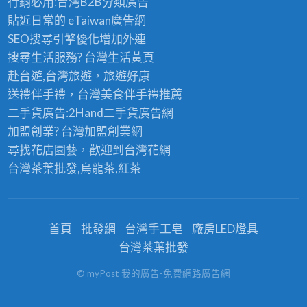
行銷必用:台灣B2B
分類廣告
貼近日常的
eTaiwan廣告網
SEO搜尋引擎優化
增加外連
搜尋生活服務? 台灣
生活黃頁
赴台遊,台灣旅遊
，旅遊好康
送禮伴手禮，台灣美食
伴手禮
推薦
二手貨廣告:2Hand
二手貨
廣告網
加盟創業? 台灣
加盟創業
網
尋找花店園藝，歡迎到
台灣花網
台灣茶葉批發
,烏龍茶,紅茶
首頁
批發網
台灣手工皂
廠房LED燈具
台灣茶葉批發
© myPost 我的廣告-免費網路廣告網