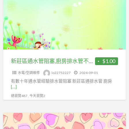
區
通
水
管
阻
塞,
廚
房
新莊區通水管阻塞,廚房排水管不通 廚房水管不通修理廚房 浴室
$1.00
排
水電/空調維修
lo22752227
2024-09-01
水
有數十年通水管經驗排水管阻塞 新莊區通排水管 廚房
管
[…]
不
總瀏覽487 , 今天瀏覽2
通
廚
房
廚
水
房
管