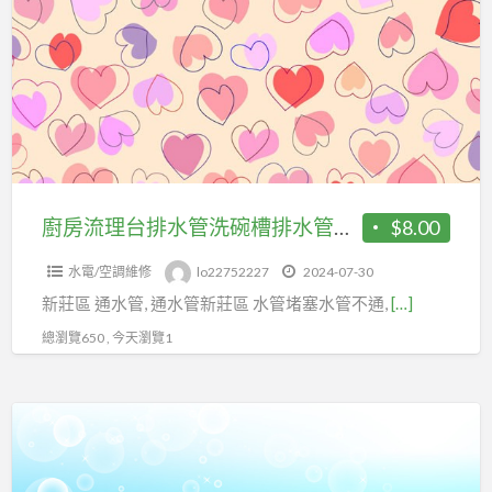
流
不
理
通
台
修
排
理
水
廚
管
房
洗
浴
碗
廚房流理台排水管洗碗槽排水管塞住 新莊區通水管
$8.00
室
槽
水電/空調維修
lo22752227
2024-07-30
排
新莊區 通水管, 通水管新莊區 水管堵塞水管不通,
[…]
水
管
總瀏覽650 , 今天瀏覽1
塞
住
土
新
城
莊
區
區