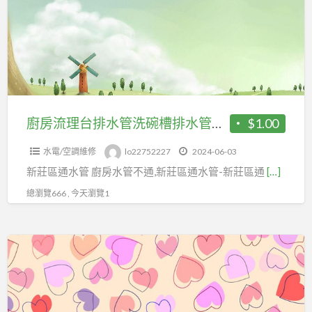
理
化
台
糞
排
池
水
管
洗
碗
廚房流理台排水管洗碗槽排水管塞住 新莊區通水管
$1.00
槽
水電/空調維修
lo22752227
2024-06-03
排
新莊區通水管 廚房水管不通,新莊區通水管-新莊區通
[…]
水
管
總瀏覽666 , 今天瀏覽1
塞
住
洗
新
碗
莊
槽
區
中
通