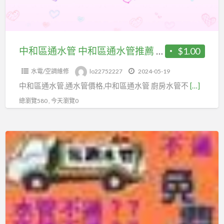
中
水
和
管
區
不
通
中和區通水管 中和區通水管推薦 通水管多少錢 廚房水管不通
$1.00
通
水
水電/空調維修
lo22752227
2024-05-19
管
中和區通水管,通水管價格,中和區通水管 廚房水管不
[…]
推
薦
總瀏覽580 , 今天瀏覽0
通
水
中
管
和
多
區
少
抽
錢
化
廚
糞
房
池
水