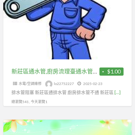
a
莊
t
區
通
水
管,
廚
房
流
理
新莊區通水管,廚房流理臺通水管不通
$1.00
臺
水電/空調維修
lo22752227
2025-02-23
通
排水管阻塞 新莊區通排水管 廚房排水管不通 新莊區
[…]
水
管
總瀏覽541 , 今天瀏覽1
不
通
新
莊