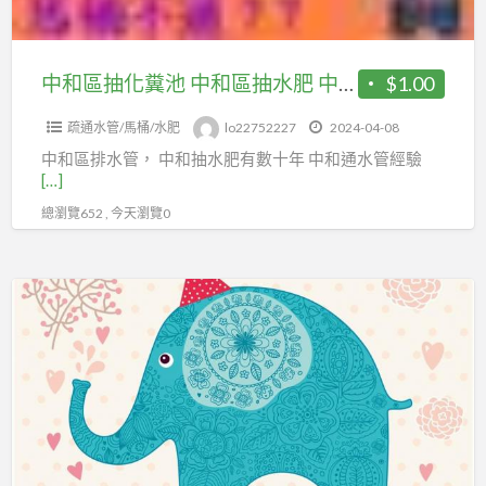
中
管
和
不
區
中和區抽化糞池 中和區抽水肥 中和區通水管
$1.00
通
抽
疏通水管/馬桶/水肥
lo22752227
2024-04-08
水
中和區排水管， 中和抽水肥有數十年 中和通水管經驗
肥
[…]
中
總瀏覽652 , 今天瀏覽0
和
區
通
中
水
和
管
區
抽
水
肥
清