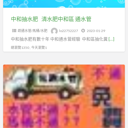
肥
中
和
中和抽水肥 清水肥中和區 通水管
區
疏通水管/馬桶/水肥
lo22752227
2023-01-29
通
中和抽水肥有數十年 中和通水管經驗 中和區抽化糞
[…]
水
管
總瀏覽1350 , 今天瀏覽1
樹
林
區
通
水
管
樹
林