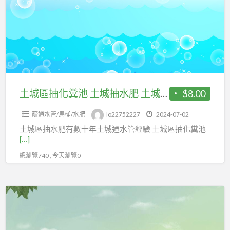
抽
通
化
水
糞
管
池
土
城
抽
土城區抽化糞池 土城抽水肥 土城區抽水肥車抽化糞池
$8.00
水
疏通水管/馬桶/水肥
lo22752227
2024-07-02
肥
土城區抽水肥有數十年土城通水管經驗 土城區抽化糞池
土
[…]
城
總瀏覽740 , 今天瀏覽0
區
抽
水
廚
肥
房
車
流
抽