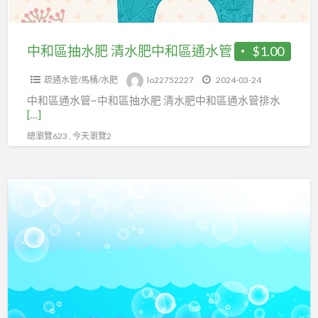
水
肥
中
中和區抽水肥 清水肥中和區通水管
$1.00
和
疏通水管/馬桶/水肥
lo22752227
2024-03-24
區
中和區通水管~中和區抽水肥 清水肥中和區通水管排水
通
[…]
水
總瀏覽623 , 今天瀏覽2
管
中
和
抽
水
肥
清
水