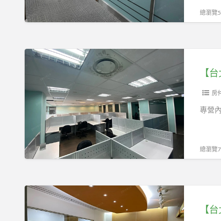
使
子
總瀏覽58
用
街
坪
小
數
坪
【台
大
數
北
辦
市
公
內
房
室
湖
專營內
有
區】
家
陽
具
光
總瀏覽74
街
現
成
【台
OA
北
隔
市