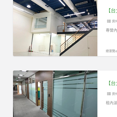
【台
光
觀
北
好
二
市
面
內
房
採
湖
專營內
光、
區】
陽
近
台、
捷
總瀏覽61
現
運
成
高
裝
CP
【台
潢
值
北
隔
一
市
樓
內
房
辦
湖
租內
公
區】
室/
洲