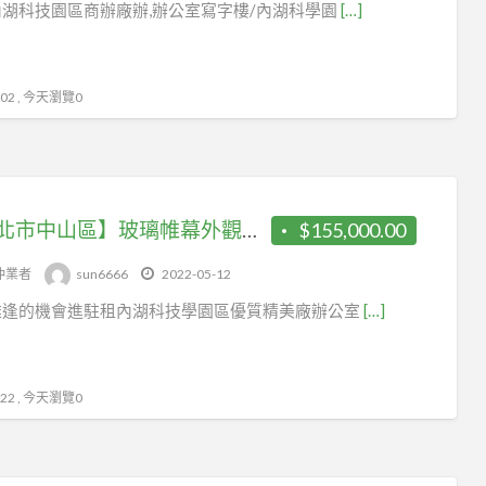
湖科技園區商辦廠辦,辦公室寫字樓/內湖科學園
[…]
2 , 今天瀏覽0
【台北市中山區】玻璃帷幕外觀二面採光、陽台、現成裝潢隔
$155,000.00
仲業者
sun6666
2022-05-12
難逢的機會進駐租內湖科技學園區優質精美廠辦公室
[…]
2 , 今天瀏覽0