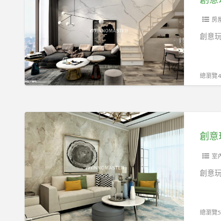
玩
家
房
高
創意
清
數
位
總瀏覽46
噴
墨
石
創
晶
意
創意
薄
玩
板
家
室
高
創意
清
數
位
總瀏覽58