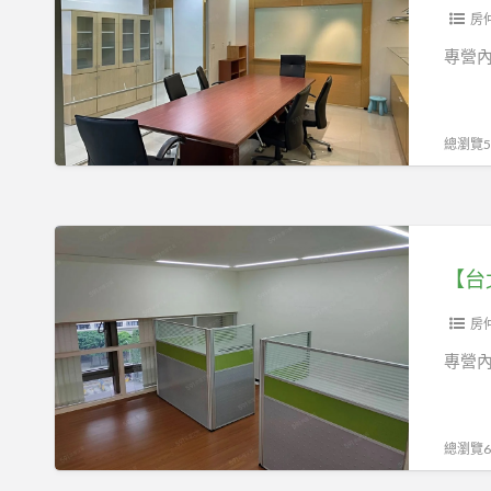
間
內
房
87519898
湖
專營內
覺
區】
旅
一
咖
層
總瀏覽55
一
戶
附
【台
辦
北
公
市
傢
內
房
俱
湖
專營內
87519898
區】
採
現
光
成
總瀏覽62
佳
裝