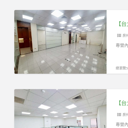
潢
隔
【台
間,
北
浴
市
室
內
房
及
湖
專營內
茶
區】
水
現
間/
成
總瀏覽57
西
隔
湖
間
捷
裝
【台
運
潢
北
站
87519898
市
旁
有
內
房
給
湖
專營內