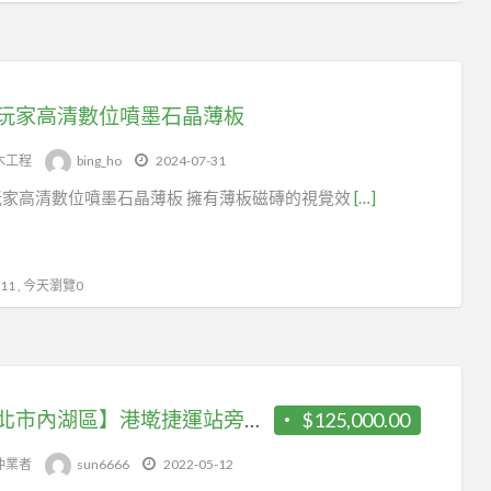
玩家高清數位噴墨石晶薄板
木工程
bing_ho
2024-07-31
玩家高清數位噴墨石晶薄板 擁有薄板磁磚的視覺效
[…]
1 , 今天瀏覽0
【台北市內湖區】港墘捷運站旁，附裝潢隔間/管理佳採光好
$125,000.00
仲業者
sun6666
2022-05-12