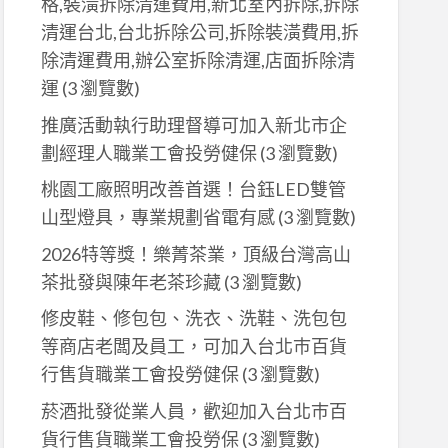
格,裝潢拆除清運費用,新北室內拆除,拆除
清運台北,台北拆除公司,拆除裝潢費用,拆
除清運費用,辦公室拆除清運,店面拆除清
運
(3 瀏覽數)
推廣活動執行助理督導可加入新北市企
劃經理人職業工會投勞健保
(3 瀏覽數)
桃園工廠照明改善首選！台鈺LED雙管
山型燈具，專業規劃省電有感
(3 瀏覽數)
2026特等獎！樂菁茶業，頂級台灣高山
茶批發與陳年老茶珍藏
(3 瀏覽數)
修皮鞋、修包包、洗衣、洗鞋、洗包包
等商店老闆及員工，可加入台北巿百貨
行售貨職業工會投勞健保
(3 瀏覽數)
菸酒批發從業人員，歡迎加入台北巿百
貨行售貨職業工會投勞保
(3 瀏覽數)