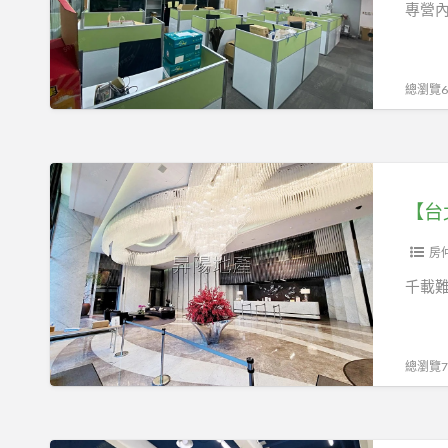
湖
專營內
區】
港
墘
總瀏覽60
捷
運
站
【台
旁，
北
附
市
裝
中
房
潢
山
千載
隔
區】
間/
玻
管
璃
總瀏覽72
理
帷
佳
幕
採
外