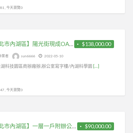
1 , 今天瀏覽0
【台北市內湖區】陽光街現成OA隔間87519898覺旅咖
$138,000.00
仲業者
sun6666
2022-05-10
湖科技園區商辦廠辦,辦公室寫字樓/內湖科學園
[…]
7 , 今天瀏覽0
【台北市內湖區】一層一戶附辦公傢俱87519898採光佳
$90,000.00