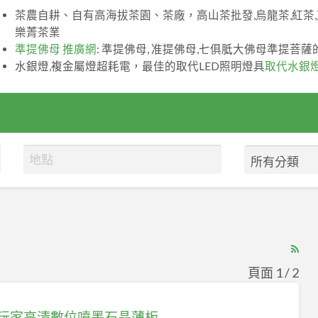
茶農自耕、自有高海拔茶園、茶廠，高山茶批發,烏龍茶,紅茶
樂菁茶業
準提佛母 推廣網
: 準提佛母, 准提佛母,七俱胝大佛母準提菩
水銀燈,複金屬燈超耗電，最佳的取代LED照明燈具
取代水銀
RS
Fe
頁面 1 / 2
for
ad
玩家高清數位噴墨石晶薄板