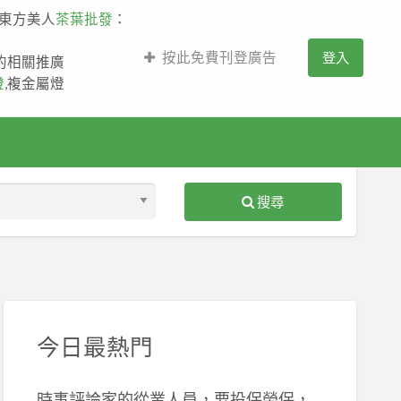
,東方美人
茶葉批發
：
按此免費刊登廣告
登入
薩的相關推廣
燈
,複金屬燈
搜尋
S
ed
今日最熱門
時事評論家的從業人員，要投保勞保，