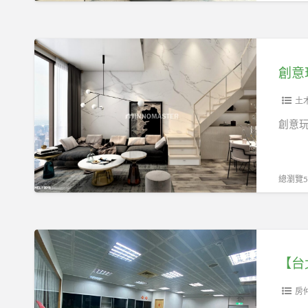
噴
墨
石
創
晶
意
創意
薄
玩
板
家
土
高
創意
清
數
位
總瀏覽51
噴
墨
石
【台
晶
北
薄
市
板
內
房