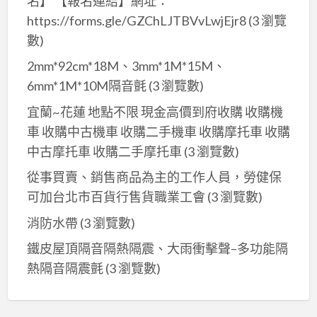
名】 【報名連結】網址：
https://forms.gle/GZChLJTBVvLwjEjr8
(3 瀏覽
數)
2mm*92cm*18M、3mm*1M*15M、
6mm*1M*10M隔音氈
(3 瀏覽數)
宜蘭~花蓮 地點不限 現金高價到府收購 收購機
車 收購中古機車 收購二手機車 收購摩托車 收購
中古摩托車 收購二手摩托車
(3 瀏覽數)
從事買賣、銷售商品為主的工作人員，勞健保
可加台北市百貨行售貨職業工會
(3 瀏覽數)
消防水帶
(3 瀏覽數)
鐵皮屋頂隔音隔熱隔震、大雨衝擊聲–多功能隔
熱隔音隔震氈
(3 瀏覽數)