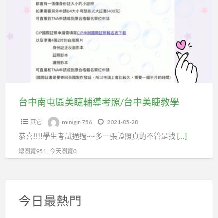
a
南
t
屯
區
美
睫
輔
導
考
台中南屯區美睫輔導考照/台中美睫教學
照/
其它
minigirl756
2021-05-28
台
恭喜!!!!學生考試通過~~多一張證照真的不管是找
[…]
中
美
總瀏覽951 , 今天瀏覽0
睫
教
學
今日最熱門