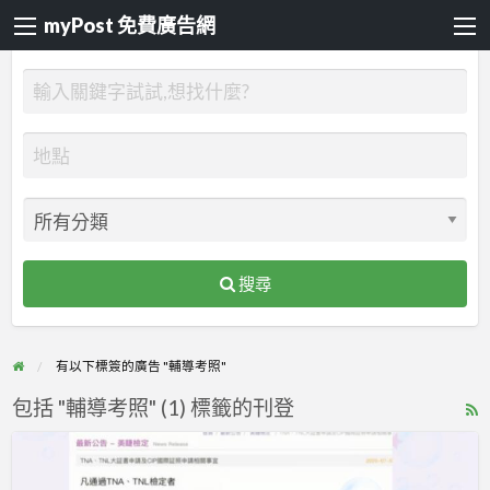
myPost 免費廣告網
搜尋
有以下標簽的廣告 "輔導考照"
包括 "輔導考照" (1) 標籤的刊登
R
F
台
f
中