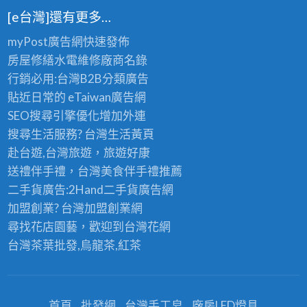
[e台灣]還有更多…
myPost廣告網
快速發佈
房屋修繕
水電維修廠商名錄
行銷必用:台灣B2B
分類廣告
貼近日常的
eTaiwan廣告網
SEO搜尋引擎優化
增加外連
搜尋生活服務? 台灣
生活黃頁
赴台遊,台灣旅遊
，旅遊好康
送禮伴手禮，台灣美食
伴手禮
推薦
二手貨廣告:2Hand
二手貨
廣告網
加盟創業? 台灣
加盟創業
網
尋找花店園藝，歡迎到
台灣花網
台灣茶葉批發
,烏龍茶,紅茶
首頁
批發網
台灣手工皂
廠房LED燈具