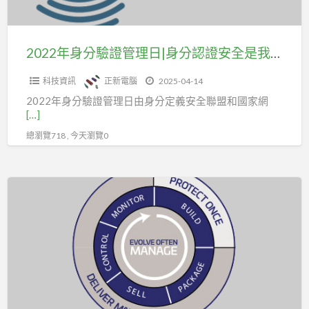
理
日|
身
2022年身分驗證管理日|身分認證安全是我們的責任
分
科技資訊
正新電腦
2025-04-14
認
2022年身分驗證管理日由身分定義安全聯盟和國家網
證
[…]
安
總瀏覽718 , 今天瀏覽0
全
是
我
Sentinel
們
LDK
的
讓
責
您
任
的
業
務