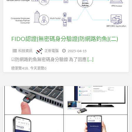
碼
身
分
驗
證|
FIDO認證|無密碼身分驗證|防網路釣魚|(二)
防
科技資訊
正新電腦
2025-04-15
網
☑防網路釣魚無密碼身分驗證 為了因應
[…]
路
釣
總瀏覽418 , 今天瀏覽0
魚|
(二)
FIDO,
無
密
碼
身
分