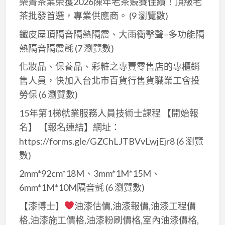
樂菁茶業榮獲2026陳年老茶競賽佳績！頂級老
茶批發首選，專業供應商。
(9 瀏覽數)
鐵皮屋頂隔音隔熱隔震、大雨衝擊聲–多功能隔
熱隔音隔震氈
(7 瀏覽數)
化妝品、保養品、彩粧之專賣零售店的專櫃銷
售人員，快加入台北市百貨行售貨職業工會投
勞保
(6 瀏覽數)
15年第1梯就業服務人員技術士課程 【開始報
名】 【報名連結】網址：
https://forms.gle/GZChLJTBVvLwjEjr8
(6 瀏覽
數)
2mm*92cm*18M、3mm*1M*15M、
6mm*1M*10M隔音氈
(6 瀏覽數)
【漆博士】
油漆估價,油漆報價,油漆工程價
格,油漆施工價格,油漆粉刷價格,室內油漆價格,