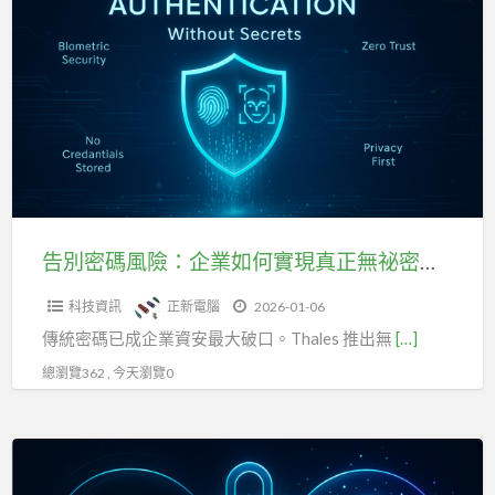
a
別
t
密
碼
風
險：
企
業
如
何
告別密碼風險：企業如何實現真正無祕密的 Passwordless 驗證
實
科技資訊
正新電腦
2026-01-06
現
傳統密碼已成企業資安最大破口。Thales 推出無
[…]
真
正
總瀏覽362 , 今天瀏覽0
無
祕
FIDO
密
無
的