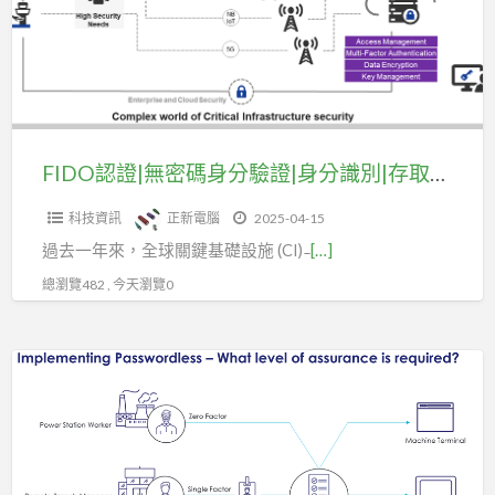
密
碼
身
分
驗
證|
FIDO認證|無密碼身分驗證|身分識別|存取管理|(一)
身
科技資訊
正新電腦
2025-04-15
分
過去一年來，全球關鍵基礎設施 (CI) ̵
[…]
識
別|
總瀏覽482 , 今天瀏覽0
存
取
FIDO
管
認
理|
證|
(一)
無
密