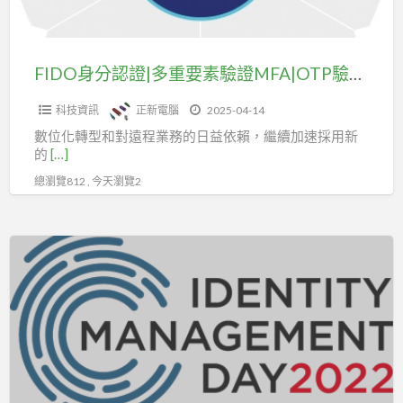
要
素
驗
FIDO身分認證|多重要素驗證MFA|OTP驗證即將消失嗎?
證
科技資訊
正新電腦
2025-04-14
MFA|OTP
數位化轉型和對遠程業務的日益依賴，繼續加速採用新
驗
的
[…]
證
總瀏覽812 , 今天瀏覽2
即
將
消
2022
失
年
嗎?
身
分
驗
證
管