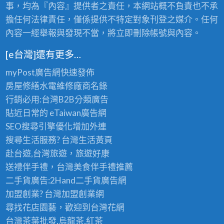
事，均為『內容』提供者之責任，本網站概不負責也不承
擔任何法律責任，僅係提供不特定對象刊登之媒介。任何
內容一經舉報與發現不當，將立即刪除帳號與內容。
[e台灣]還有更多…
myPost廣告網
快速發佈
房屋修繕
水電維修廠商名錄
行銷必用:台灣B2B
分類廣告
貼近日常的
eTaiwan廣告網
SEO搜尋引擎優化
增加外連
搜尋生活服務? 台灣
生活黃頁
赴台遊,台灣旅遊
，旅遊好康
送禮伴手禮，台灣美食
伴手禮
推薦
二手貨廣告:2Hand
二手貨
廣告網
加盟創業? 台灣
加盟創業
網
尋找花店園藝，歡迎到
台灣花網
台灣茶葉批發
,烏龍茶,紅茶