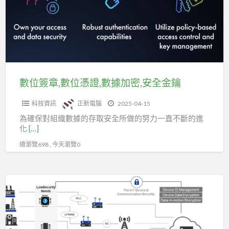
流
數
程
位
掌
憑
控
證,
數
據
數位簽章,數位憑證,數據加密,安全金鑰
加
科技資訊
正新電腦
2025-04-15
密,
為確保對組織數據的存取安全所做的努力一直不斷的進
安
化
[…]
全
總瀏覽698 , 今天瀏覽0
金
鑰
FIDO
認
證|
無