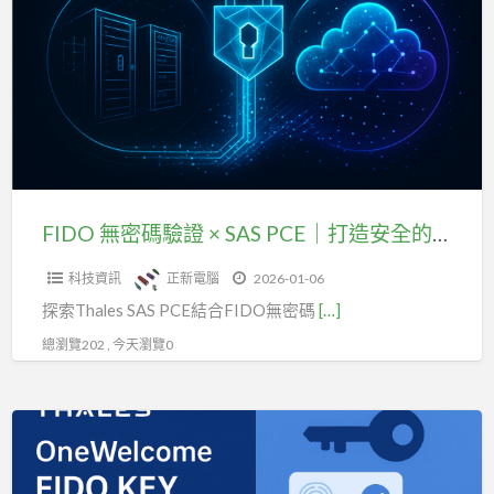
密
Passwordless
碼
驗
驗
證
證
×
SAS
PCE
｜
FIDO 無密碼驗證 × SAS PCE｜打造安全的混合雲存取管理
打
科技資訊
正新電腦
2026-01-06
造
探索Thales SAS PCE結合FIDO無密碼
[…]
安
全
總瀏覽202 , 今天瀏覽0
的
混
Thales
合
FIDO
雲
金
存