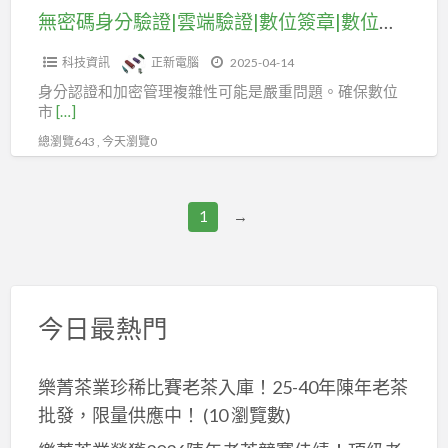
驗
無密碼身分驗證|雲端驗證|數位簽章|數位憑證
證|
科技資訊
正新電腦
2025-04-14
數
身分認證和加密管理複雜性可能是嚴重問題。確保數位
位
市
[…]
簽
總瀏覽643 , 今天瀏覽0
章|
數
位
1
→
憑
證
今日最熱門
樂菁茶業珍稀比賽老茶入庫！25-40年陳年老茶
批發，限量供應中！
(10 瀏覽數)