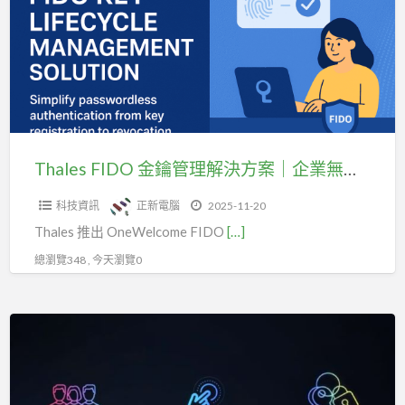
鑰
取
管
管
理
理
解
決
方
案
Thales FIDO 金鑰管理解決方案｜企業無密碼登入全流程掌控
｜
科技資訊
正新電腦
2025-11-20
企
Thales 推出 OneWelcome FIDO
[…]
業
無
總瀏覽348 , 今天瀏覽0
密
碼
數
登
位
入
簽
全
章,