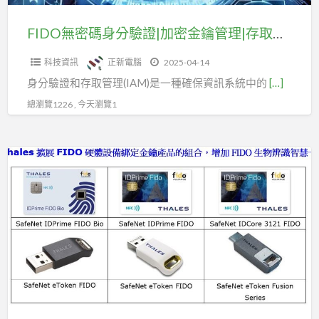
加
密
FIDO無密碼身分驗證|加密金鑰管理|存取管理
金
科技資訊
正新電腦
2025-04-14
鑰
身分驗證和存取管理(IAM)是一種確保資訊系統中的
[…]
管
理|
總瀏覽1226 , 今天瀏覽1
存
取
無
管
密
理
碼
身
分
驗
證|
雲
端