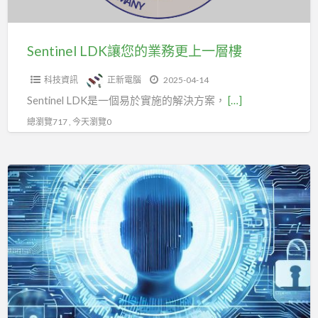
更
上
一
Sentinel LDK讓您的業務更上一層樓
層
科技資訊
正新電腦
2025-04-14
樓
Sentinel LDK是一個易於實施的解決方案，
[…]
總瀏覽717 , 今天瀏覽0
FIDO
無
密
碼
身
分
驗
證|