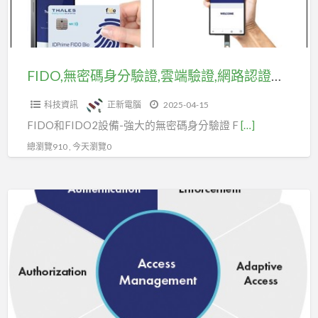
驗
證,
雲
端
FIDO,無密碼身分驗證,雲端驗證,網路認證鎖,防篡改
驗
科技資訊
正新電腦
2025-04-15
證,
FIDO和FIDO2設備-強大的無密碼身分驗證 F
[…]
網
路
總瀏覽910 , 今天瀏覽0
認
證
FIDO
鎖,
身
防
分
篡
認
改
證|
多
重