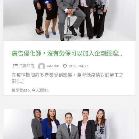
化
加
師，
勞
沒
健
有
保。
勞
保
可
廣告優化師，沒有勞保可以加入企劃經理人職業工會。
以
工商註冊
edesk8
2023-04-21
加
在疫情期間許多產業受到影響，為降低疫情對於勞工之
入
影
[…]
企
總瀏覽650 , 今天瀏覽1
劃
經
理
品
人
牌
職
門
業
市