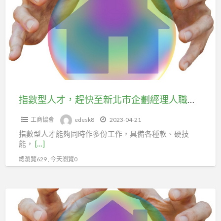
保。
型
播
人
主
才，
及
趕
網
快
紅，
至
快
新
加
北
指數型人才，趕快至新北市企劃經理人職業工會投保勞健保。
入
市
新
工商協會
edesk8
2023-04-21
企
北
指數型人才能夠同時作多份工作，具備各種軟、硬技
劃
市
能，
[…]
經
企
總瀏覽629 , 今天瀏覽0
理
劃
人
經
職
理
居
業
人
家
工
職
規