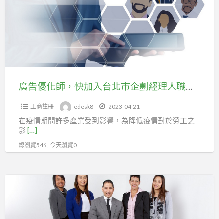
化
工
師，
會
快
投
加
保。
入
台
北
廣告優化師，快加入台北市企劃經理人職業工會加勞健保。
市
工商註冊
edesk8
2023-04-21
企
在疫情期間許多產業受到影響，為降低疫情對於勞工之
劃
影
[…]
經
總瀏覽546 , 今天瀏覽0
理
人
職
廣
業
告
工
優
會