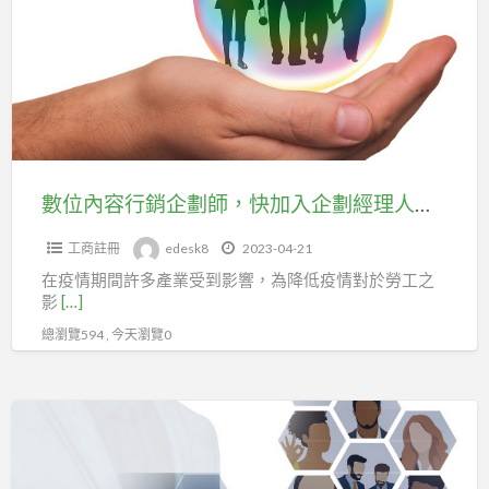
經
容
理
行
人
銷
職
企
業
劃
工
師，
會。
快
數位內容行銷企劃師，快加入企劃經理人職業工會投勞健保。
加
工商註冊
edesk8
2023-04-21
入
在疫情期間許多產業受到影響，為降低疫情對於勞工之
企
影
[…]
劃
總瀏覽594 , 今天瀏覽0
經
理
人
數
職
位
業
內