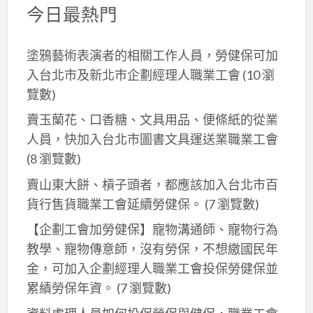
權
今日最熱門
益，
無
塗鴉藝術表演者的相關工作人員，勞健保可加
勞
入台北市及新北巿企劃經理人職業工會
(10 瀏
健
覽數)
保
可
賣玉蘭花、口香糖、文具用品、便條紙的從業
加
人員，快加入台北市圖書文具運送業職業工會
台
(8 瀏覽數)
北
賣山東大餅、槓子頭者，都應該加入台北市百
市
貨行售貨職業工會延續勞健保。
(7 瀏覽數)
企
劃
【企劃工會加勞健保】寵物溝通師、寵物行為
經
教學、寵物傳意師，沒有勞保，不想繳國民年
理
金，可加入企劃經理人職業工會投保勞健保並
人
累績勞保年資。
(7 瀏覽數)
職