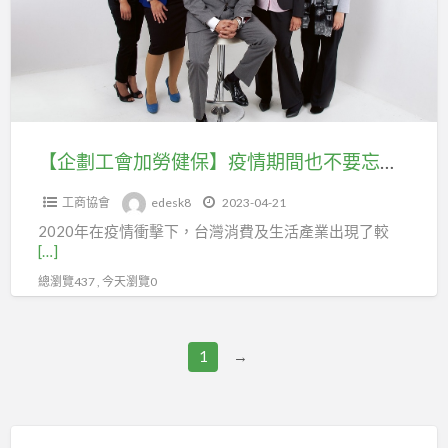
投
加
勞
勞
健
健
保。
保】
疫
情
【企劃工會加勞健保】疫情期間也不要忘記自己的權益，無勞健保可加台北市企劃經理人職業工會。
期
工商協會
edesk8
2023-04-21
間
2020年在疫情衝擊下，台灣消費及生活產業出現了較
也
[…]
不
總瀏覽437 , 今天瀏覽0
要
忘
記
1
→
自
己
的