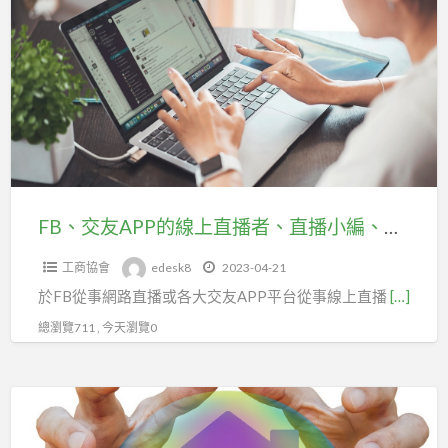
交
在
友
台
APP
北
的
市
線
企
上
劃
直
經
播
理
者、
FB、交友APP的線上直播者、直播小編、主持人、直播主及網紅，快加入新北市企劃經理人職業工會投勞健保。
人
直
職
工商協會
edesk8
2023-04-21
播
業
於FB從事網路直播或各大交友APP平台從事線上直播
[…]
小
工
編、
總瀏覽711 , 今天瀏覽0
會
主
加
持
勞
指
人、
健
數
直