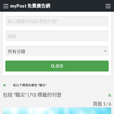
myPost 免費廣告網
搜尋
有以下標簽的廣告 "職災"
包括 "職災" (70) 標籤的刊登
R
F
頁面 1 / 6
f
設