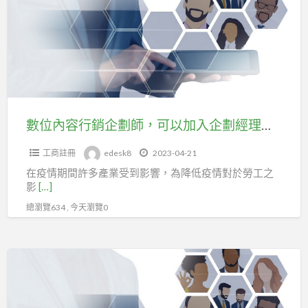
工
容
會
行
投
銷
勞
企
健
劃
保。
師，
可
數位內容行銷企劃師，可以加入企劃經理人職業工會投保。
以
工商註冊
edesk8
2023-04-21
加
在疫情期間許多產業受到影響，為降低疫情對於勞工之
入
影
[…]
企
總瀏覽634 , 今天瀏覽0
劃
經
理
廣
人
告
職
優
業