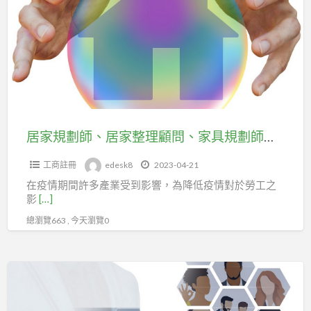
會
業
劃
投
工
師、
保
會
居
勞
投
家
健
勞
整
保。
健
理
保。
顧
居家規劃師、居家整理顧問、家具規劃師快加入台北市企劃經理人職業工會。
問、
工商註冊
edesk8
2023-04-21
家
在疫情期間許多產業受到影響，為降低疫情對於勞工之
具
影
[…]
規
總瀏覽663 , 今天瀏覽0
劃
師
快
居
加
家
入
規