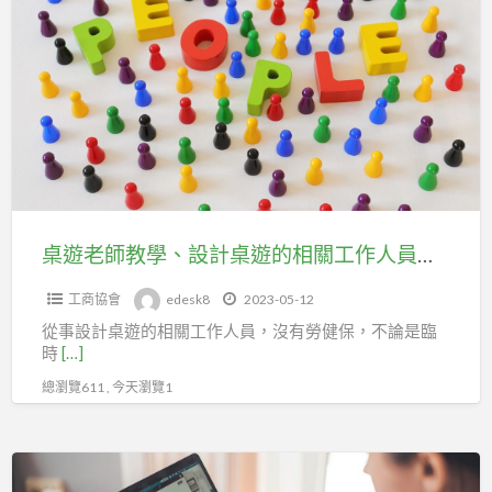
遊
劃
老
經
師
理
教
人
學、
職
設
業
計
工
桌
會
遊
桌遊老師教學、設計桌遊的相關工作人員，可在台北市企劃經理人職業工會加勞健保。
加
的
保
工商協會
edesk8
2023-05-12
相
從事設計桌遊的相關工作人員，沒有勞健保，不論是臨
關
時
[…]
工
總瀏覽611 , 今天瀏覽1
作
人
員，
FB、
可