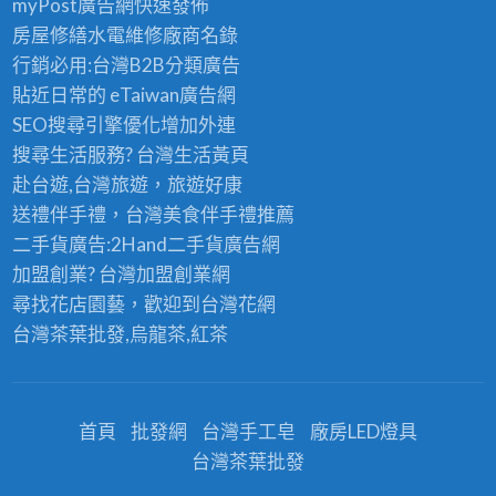
myPost廣告網
快速發佈
房屋修繕
水電維修廠商名錄
行銷必用:台灣B2B
分類廣告
貼近日常的
eTaiwan廣告網
SEO搜尋引擎優化
增加外連
搜尋生活服務? 台灣
生活黃頁
赴台遊,台灣旅遊
，旅遊好康
送禮伴手禮，台灣美食
伴手禮
推薦
二手貨廣告:2Hand
二手貨
廣告網
加盟創業? 台灣
加盟創業
網
尋找花店園藝，歡迎到
台灣花網
台灣茶葉批發
,烏龍茶,紅茶
首頁
批發網
台灣手工皂
廠房LED燈具
台灣茶葉批發