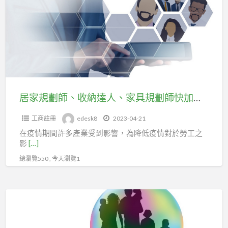
台
劃
北
師、
市
收
企
納
劃
達
經
人、
理
家
居家規劃師、收納達人、家具規劃師快加入企劃經理人職業工會。
人
具
職
工商註冊
edesk8
2023-04-21
規
業
在疫情期間許多產業受到影響，為降低疫情對於勞工之
劃
工
影
[…]
師
會。
總瀏覽550 , 今天瀏覽1
快
加
入
數
企
位
劃
內