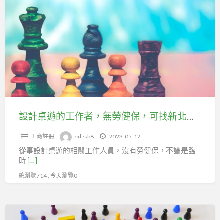
a
計
t
桌
遊
的
工
作
者，
無
勞
設計桌遊的工作者，無勞健保，可找新北市企劃經理人職業工會加保
健
工商註冊
edesk8
2023-05-12
保，
從事設計桌遊的相關工作人員，沒有勞健保，不論是臨
可
時
[…]
找
總瀏覽714 , 今天瀏覽0
新
北
市
桌
企