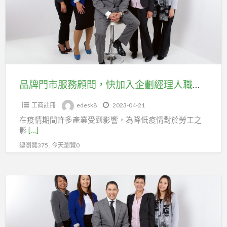
工
服
會。
務
顧
問，
快
加
品牌門市服務顧問，快加入企劃經理人職業工會投勞健保。
入
工商註冊
edesk8
2023-04-21
企
在疫情期間許多產業受到影響，為降低疫情對於勞工之
劃
影
[…]
經
總瀏覽375 , 今天瀏覽0
理
人
職
【企
業
劃
工
工
會
會