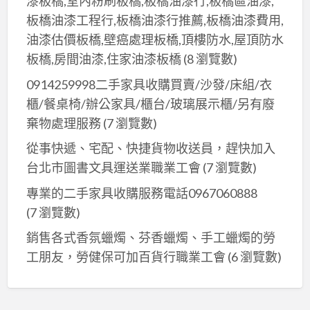
漆板橋,室內粉刷板橋,板橋油漆行,板橋區油漆,
規
板橋油漆工程行,板橋油漆行推薦,板橋油漆費用,
劃
油漆估價板橋,壁癌處理板橋,頂樓防水,屋頂防水
板橋,房間油漆,住家油漆板橋
(8 瀏覽數)
0914259998二手家具收購買賣/沙發/床組/衣
櫃/餐桌椅/辦公家具/櫃台/玻璃展示櫃/另有廢
棄物處理服務
(7 瀏覽數)
從事快遞、宅配、快捷貨物收送員，趕快加入
台北市圖書文具運送業職業工會
(7 瀏覽數)
專業的二手家具收購服務電話0967060888
(7 瀏覽數)
銷售各式香氛蠟燭、芬香蠟燭、手工蠟燭的勞
工朋友，勞健保可加百貨行職業工會
(6 瀏覽數)