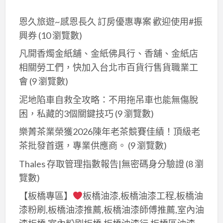
除
恩久旅遊~感恩長久 訂房優惠專案 歡迎使用#振
工
興券
(10 瀏覽數)
程
｜
凡開香燭金紙舖、金紙佛具行、香舖、金紙店
垃
相關勞工們，快加入台北巿百貨行售貨職業工
圾
會
(9 瀏覽數)
清
泥地陷車自救全攻略：不用拖吊車也能無傷脫
運
困，私藏的3個關鍵技巧
(9 瀏覽數)
｜
樂菁茶業榮獲2026陳年老茶競賽佳績！頂級老
統
茶批發首選，專業供應商。
(9 瀏覽數)
包
工
Thales 存取管理指數報告|無密碼身分驗證
(8 瀏
程
覽數)
｜
【板橋專區】
板橋油漆,板橋油漆工程,板橋油
工
漆粉刷,板橋油漆推薦,板橋油漆師傅推薦,室內油
程