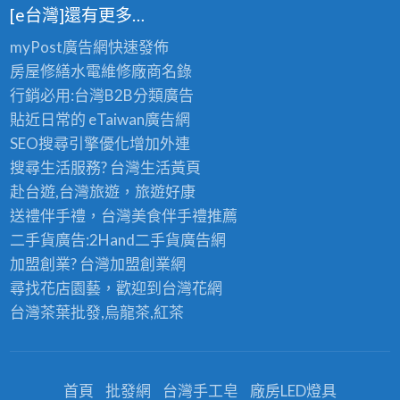
[e台灣]還有更多…
myPost廣告網
快速發佈
房屋修繕
水電維修廠商名錄
行銷必用:台灣B2B
分類廣告
貼近日常的
eTaiwan廣告網
SEO搜尋引擎優化
增加外連
搜尋生活服務? 台灣
生活黃頁
赴台遊,台灣旅遊
，旅遊好康
送禮伴手禮，台灣美食
伴手禮
推薦
二手貨廣告:2Hand
二手貨
廣告網
加盟創業? 台灣
加盟創業
網
尋找花店園藝，歡迎到
台灣花網
台灣茶葉批發
,烏龍茶,紅茶
首頁
批發網
台灣手工皂
廠房LED燈具