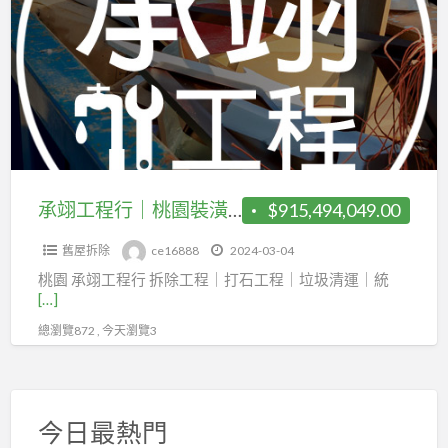
a
工
t
程
行
｜
桃
園
裝
潢
承翊工程行｜桃園裝潢拆除｜垃圾清運｜拆除工程｜垃圾清運｜統包工程｜工程規劃
$915,494,049.00
拆
舊屋拆除
ce16888
2024-03-04
除
桃園 承翊工程行 拆除工程｜打石工程｜垃圾清運｜統
｜
[…]
垃
總瀏覽872 , 今天瀏覽3
圾
清
運
｜
今日最熱門
拆