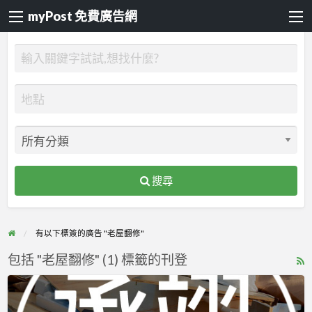
myPost 免費廣告網
搜尋
有以下標簽的廣告 "老屋翻修"
包括 "老屋翻修" (1) 標籤的刊登
R
F
承
f
翊