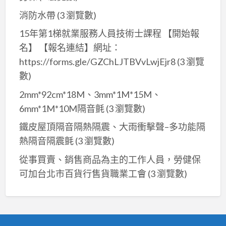
消防水帶
(3 瀏覽數)
15年第1梯就業服務人員技術士課程 【開始報
名】 【報名連結】網址：
https://forms.gle/GZChLJTBVvLwjEjr8
(3 瀏覽
數)
2mm*92cm*18M、3mm*1M*15M、
6mm*1M*10M隔音氈
(3 瀏覽數)
鐵皮屋頂隔音隔熱隔震、大雨衝擊聲–多功能隔
熱隔音隔震氈
(3 瀏覽數)
從事買賣、銷售商品為主的工作人員，勞健保
可加台北市百貨行售貨職業工會
(3 瀏覽數)