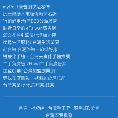
myPost廣告網
快速發佈
房屋修繕
水電維修廠商名錄
行銷必用:台灣B2B
分類廣告
貼近日常的
eTaiwan廣告網
SEO搜尋引擎優化
增加外連
搜尋生活服務? 台灣
生活黃頁
赴台遊,台灣旅遊
，旅遊好康
送禮伴手禮，台灣美食
伴手禮
推薦
二手貨廣告:2Hand
二手貨
廣告網
加盟創業? 台灣
加盟創業
網
尋找花店園藝，歡迎到
台灣花網
台灣茶葉批發
,烏龍茶,紅茶
首頁
批發網
台灣手工皂
廠房LED燈具
台灣茶葉批發