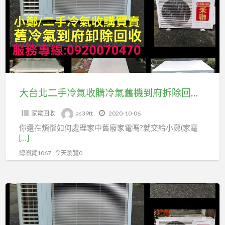
繕
二
到
手
府
冷
冷
氣
氣
收
拆
購
除
冷
大台北二手冷氣收購冷氣舊機到府拆除回收0920070470
回
氣
收
家電回收
as39tt
2020-10-06
舊
你還在煩惱如何處理家中舊廢家電嗎?就交給小鄭(家電
機
[…]
到
總瀏覽1067 , 今天瀏覽0
府
拆
除
雙
回
北
收
二
0920070470