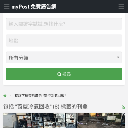
myPost 免費廣告網
搜尋
有以下標簽的廣告 "窗型冷氣回收"
包括 "窗型冷氣回收" (8) 標籤的刊登
R
F
家
f
用