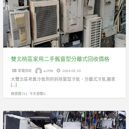
桃
決
區
方
家
案
用
二
手
舊
窗
雙北桃區家用二手舊窗型分離式回收價格
型
家電回收
as39tt
2024-02-10
分
大雙北區老舊冷氣到府拆除窗型冷氣、分離式冷氣,搬家
離
[…]
式
總瀏覽731 , 今天瀏覽0
回
收
價
大
格
台