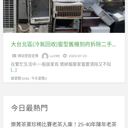
(冷
氣
氣
舊
回
機
收)
到
窗
府
型
大台北區(冷氣回收)窗型舊機到府拆除二手回收0920070470
拆
舊
除
網站登錄宣傳
as39tt
2020-07-23
機
回
在繁忙生活中,一般居家有 壞掉報廢家電要清除又不知
到
收
[…]
府
0920070470
總瀏覽1046 , 今天瀏覽0
拆
除
二
手
今日最熱門
回
收
樂菁茶業珍稀比賽老茶入庫！25-40年陳年老茶
0920070470