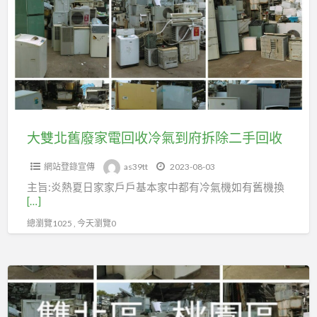
冷
舊
氣
廢
拆
家
除
電
回
回
收
收
冷
大雙北舊廢家電回收冷氣到府拆除二手回收
氣
網站登錄宣傳
as39tt
2023-08-03
到
主旨:炎熱夏日家家戶戶基本家中都有冷氣機如有舊機換
府
[…]
拆
總瀏覽1025 , 今天瀏覽0
除
二
手
大
回
台
收
北