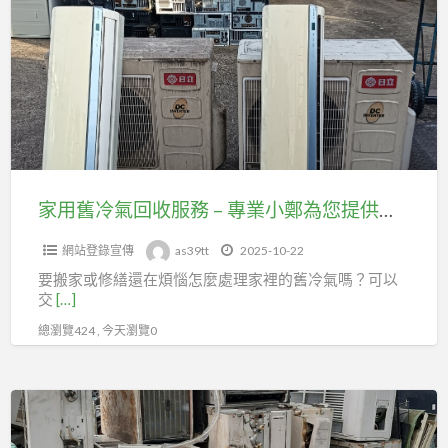
a
舊
t
冷
氣
回
收
服
務
–
家用舊冷氣回收服務 – 專業小鄭為您提供解決方案
專
網站登錄宣傳
as39tt
2025-10-22
業
要搬家或修繕還在煩惱怎麼處理家裡的舊冷氣嗎？可以
小
交
[…]
鄭
總瀏覽424 , 今天瀏覽0
為
您
提
雙
供
北
解