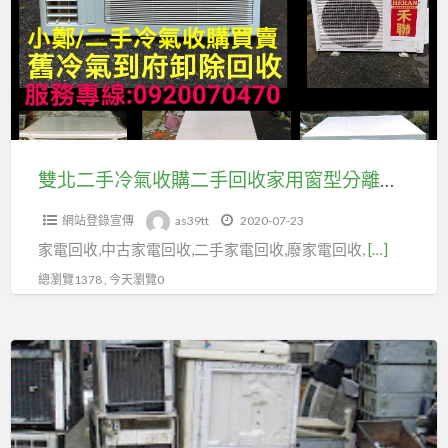
手
冷
氣
收
購
二
手
雙北二手冷氣收購二手回收家用窗型分離式冷氣舊機到府拆除回收0920070470
回
網站登錄宣傳
as39tt
2020-07-23
收
家電回收,中古家電回收,二手家電回收,廢家電回收,
[…]
家
用
總瀏覽1378 , 今天瀏覽0
窗
型
大
分
台
離
北
式
區
冷