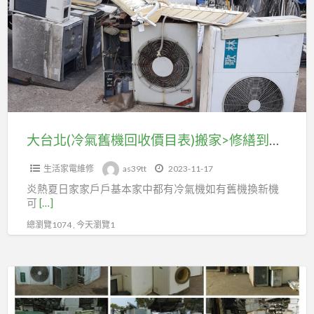
北
(冷
氣
舊
機
回
收
價
大台北(冷氣舊機回收價目表)搬家>修繕到府冷氣拆除回收
目
生活家電維修
as39tt
2023-11-17
表)
炎熱夏日家家戶戶基本家中都有冷氣機如有舊機換新機
搬
可
[…]
家
總瀏覽1074 , 今天瀏覽1
>
修
繕
大
到
雙
府
北