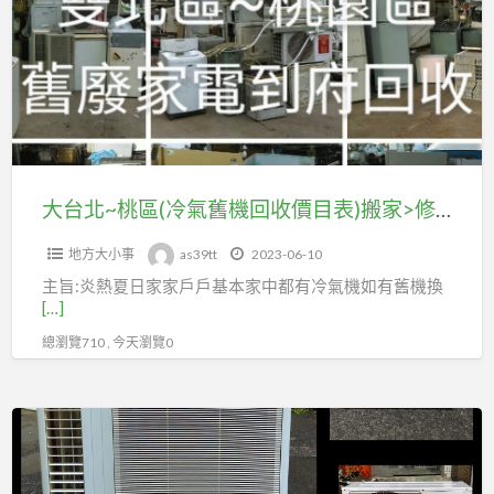
~
桃
區
(冷
氣
舊
機
大台北~桃區(冷氣舊機回收價目表)搬家>修繕到府冷氣拆除回收
回
地方大小事
as39tt
2023-06-10
收
主旨:炎熱夏日家家戶戶基本家中都有冷氣機如有舊機換
價
[…]
目
總瀏覽710 , 今天瀏覽0
表)
搬
家
大
>
台
修
北