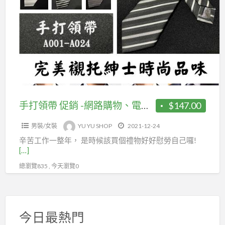
a
領
t
帶
促
銷
-
網
路
購
手打領帶 促銷 -網路購物、電商平台、線上購物、送禮自用
$147.00
物、
男裝/女裝
YU YU SHOP
2021-12-24
電
辛苦工作一整年， 是時候該買個禮物好好慰勞自己囉!
商
[…]
平
總瀏覽835 , 今天瀏覽0
台、
線
上
購
今日最熱門
物、