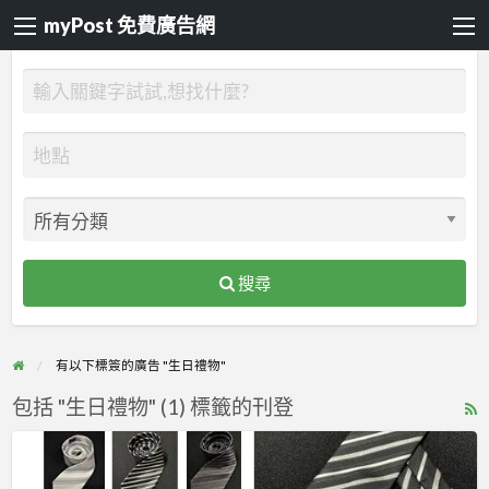
myPost 免費廣告網
搜尋
有以下標簽的廣告 "生日禮物"
包括 "生日禮物" (1) 標籤的刊登
R
F
手
f
打