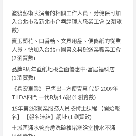
送
塗鴉藝術表演者的相關工作人員，勞健保可加
禮
入台北市及新北巿企劃經理人職業工會
(2 瀏覽
自
數)
用
賣玉蘭花、口香糖、文具用品、便條紙的從業
人員，快加入台北市圖書文具運送業職業工會
(2 瀏覽數)
品牌8周年壁紙地板全面優惠中-富居福科店
(1 瀏覽數)
《鑫宏車業》 已售出—方便實惠 代步 2009年
TIIDA四門 一代B規1.6銀
(1 瀏覽數)
15年第2梯就業服務人員技術士課程 【開始報
名】 【報名連結】網址
(1 瀏覽數)
土城區通水管廚房洗碗槽堵塞浴室排水不通