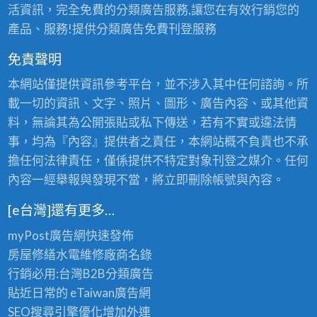
活資訊，完全免費的分類廣告服務,讓您在有效行銷您的
產品、服務!提供分類廣告免費刊登服務
免責聲明
本網站僅提供資訊參考平台，並不涉入其中任何諮詢。所
載一切的資訊、文字、照片、圖形、廣告內容、或其他資
料，無論其為公開張貼或私下傳送，若有不實或違法情
事，均為『內容』提供者之責任，本網站概不負責也不承
擔任何法律責任，僅係提供不特定對象刊登之媒介。任何
內容一經舉報與發現不當，將立即刪除帳號與內容。
[e台灣]還有更多…
myPost廣告網
快速發佈
房屋修繕
水電維修廠商名錄
行銷必用:台灣B2B
分類廣告
貼近日常的
eTaiwan廣告網
SEO搜尋引擎優化
增加外連