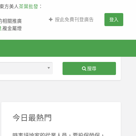
,東方美人
茶葉批發
：
按此免費刊登廣告
登入
薩的相關推廣
燈
,複金屬燈
搜尋
S
ed
今日最熱門
時事評論家的從業人員，要投保勞保，