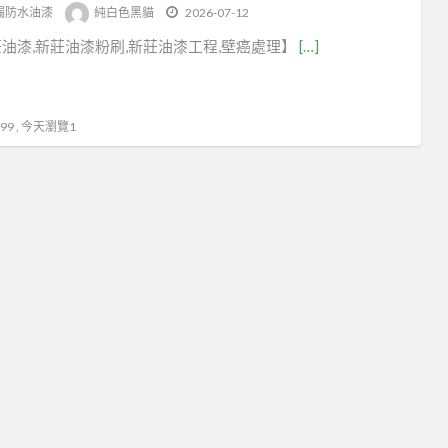
tag
漏防水油漆
純白色黑貓
2026-07-12
油
油漆,新莊油漆粉刷,新莊油漆工程,壁癌處理】
[…]
漆
推
薦
9 , 今天瀏覽1
新
莊