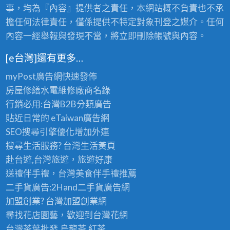
油
室
事，均為『內容』提供者之責任，本網站概不負責也不承
漆
漆
油
擔任何法律責任，僅係提供不特定對象刊登之媒介。任何
房
工
漆
內容一經舉報與發現不當，將立即刪除帳號與內容。
子,
程
價
房
[e台灣]還有更多…
行,
格,
間
店
全
myPost廣告網
快速發佈
粉
面
室
房屋修繕
水電維修廠商名錄
刷
油
批
行銷必用:台灣B2B
分類廣告
價
漆,
土
貼近日常的
eTaiwan廣告網
格,
辦
油
SEO搜尋引擎優化
增加外連
房
公
漆,
搜尋生活服務? 台灣
生活黃頁
間
室
室
赴台遊,台灣旅遊
，旅遊好康
油
油
內
送禮伴手禮，台灣美食
伴手禮
推薦
漆
漆
油
二手貨廣告:2Hand
二手貨
廣告網
壁
漆,
加盟創業? 台灣
加盟創業
網
癌
室
尋找花店園藝，歡迎到
台灣花網
處
內
台灣茶葉批發
,烏龍茶,紅茶