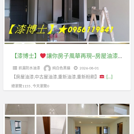
油
間
漆
讓
油
費
你
漆
用,
房
價
室
子
錢,
內
風
房
油
華
【漆博士】
讓你房子風華再現~房屋油漆,房子油漆,住家油漆,住宅油漆,中古屋油漆,重新油漆,重新粉刷,房屋粉刷,屋内油漆,屋内粉刷,公寓油漆,老屋翻新油漆,老屋油漆,舊屋油漆,全室油漆,全室粉刷,全屋油漆,全屋粉刷,重新粉刷價格,油漆翻新,油漆重刷,油漆壁癌處理
間
漆
再
油
粉
抓漏防水油漆
純白色黑貓
2026-08-01
現
漆
刷,
【房屋油漆,中古屋油漆,重新油漆,重新粉刷】
:
[…]
~
推
油
房
總瀏覽1155 , 今天瀏覽0
薦,
漆
屋
房
估
油
間
【漆
價,
漆,
油
博
室
房
漆
士】
內
子
費
油