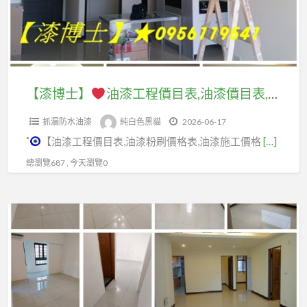
麼
人
油
漆
油
算?
油
漆,
工
漆,
油
漆
重
程
住
漆
價
新
價
家
粉
格,
粉
目
油
【漆博士】
油漆工程價目表,油漆價目表,油漆粉刷價格,油漆價格表,油漆價錢,粉刷費用,油漆施工價格,油漆工程價格,油漆工程推薦,油漆推薦,油漆室內,油漆師傅推薦,油漆施工報價,油漆報價,重新粉刷價格,室內油漆,房屋油漆,房屋粉刷,住家油漆,油漆服務,家庭油漆,房屋壁癌處理
刷
請
刷,
表,
漆,
價
人
房
抓漏防水油漆
純白色黑貓
2026-06-17
油
住
格,
刷
屋
˚
【油漆工程價目表,油漆粉刷價格表,油漆施工價格
[…]
漆
宅
油
油
粉
價
油
總瀏覽687 , 今天瀏覽0
漆
漆,
刷,
目
漆,
工
油
屋
表,
房
程
漆
【漆
内
油
屋
價
施
博
油
漆
油
格,
工,
士】
漆,
粉
漆,
室
找
屋
刷
油
內
人
室
内
價
漆
油
油
內
粉