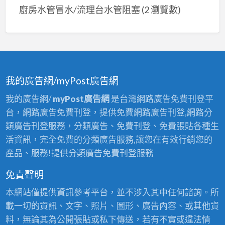
粉
班,
住
內
廚房水管冒水/流理台水管阻塞
(2 瀏覽數)
家
刷
油
家
壁
庭
價
漆
油
癌
油
格,
價
漆,
處
漆,
油
目
住
理
油
漆
表,
宅
漆
我的廣告網/myPost廣告網
師
油
油
師
傅
漆
我的廣告網/
myPost廣告網
是台灣網路廣告免費刊登平
漆,
傅
推
價
台，網路廣告免費刊登，提供免費網路廣告刊登,網路分
房
推
薦,
格
類廣告刊登服務，分類廣告、免費刊登、免費張貼各種生
屋
薦,
油
表,
活資訊，完全免費的分類廣告服務,讓您在有效行銷您的
油
全
漆
壁
產品、服務!提供分類廣告免費刊登服務
漆,
室
工
癌
油
油
免責聲明
程
處
漆
漆
推
理
本網站僅提供資訊參考平台，並不涉入其中任何諮詢。所
房
價
薦,
修
載一切的資訊、文字、照片、圖形、廣告內容、或其他資
間,
格,
全
復
料，無論其為公開張貼或私下傳送，若有不實或違法情
油