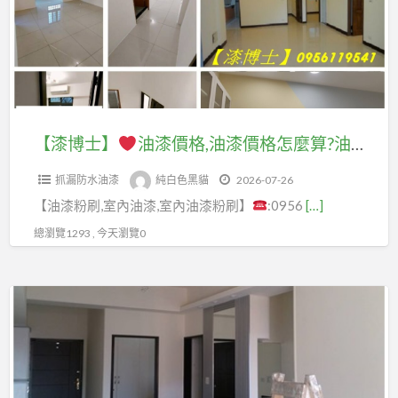
油
用,
油
漆
漆,
粉
漆
價
住
刷
價
格,
家
房
格,
室
油
間,
油
內
漆,
套
漆
粉
【漆博士】
油漆價格,油漆價格怎麼算?油漆費用怎麼算?油漆粉刷價格,油漆工程價格,室內油漆粉刷,油漆估價,油漆報價,室內油漆價格,室內粉刷價格,油漆師傅推薦,請人油漆價格,請人刷油漆,油漆工,找人油漆,找人刷油漆,住家油漆,房屋油漆,房子油漆,房間油漆,居家油漆
住
房
價
刷
宅
油
抓漏防水油漆
純白色黑貓
2026-07-26
格
價
油
漆
【油漆粉刷,室內油漆,室內油漆粉刷】
:0956
[…]
怎
格,
漆,
價
麼
油
總瀏覽1293 , 今天瀏覽0
中
格,
算?
漆
古
臥
油
師
屋
【漆
室
漆
傅
油
博
油
費
推
漆,
士】
漆,
用
薦,
重
客
怎
請
新
油
廳