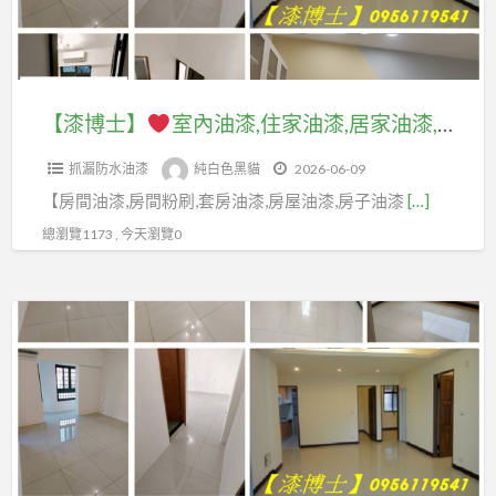
格,
房
漆
漆,
油
刷,
油
間,
粉
找
漆,
公
漆
油
刷,
人
住
寓
價
漆
油
刷
家
油
【漆博士】
室內油漆,住家油漆,居家油漆,房間油漆,套房油漆,臥室油漆,客廳油漆,房屋油漆,家庭油漆,全室油漆,房間油漆費用,粉刷房間,全室油漆價格,室內油漆價格,室內粉刷價格,房間粉刷價格,房屋油漆價格,油漆師傅推薦,油漆價格,油漆估價,油漆報價,房間油漆跳色
格
房
漆
油
油
漆,
表,
子,
估
漆,
抓漏防水油漆
純白色黑貓
2026-06-09
漆,
老
油
房
價,
住
【房間油漆,房間粉刷,套房油漆,房屋油漆,房子油漆
[…]
居
屋
漆
間
油
家
家
翻
總瀏覽1173 , 今天瀏覽0
價
粉
漆
油
油
新
錢,
刷
報
漆,
漆,
油
粉
價
【漆
價,
房
房
漆,
刷
格,
博
室
屋
間
老
費
房
士】
內
油
油
屋
用,
間
油
漆,
漆,
油
油
油
室
漆
房
套
漆,
漆
漆
內
價
子
房
舊
施
壁
油
格,
油