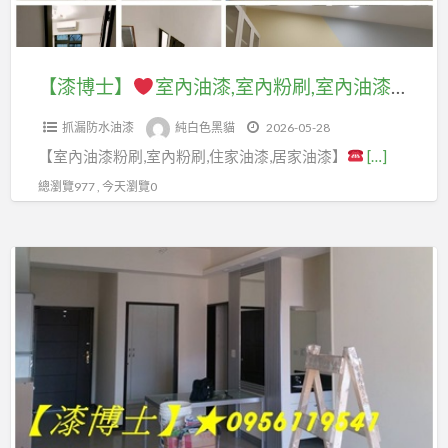
油
屋
工
癌
漆,
室
漆,
漆,
油
價
處
室
內
房
臥
漆,
格,
理,
內
粉
間
【漆博士】
室內油漆,室內粉刷,室內油漆推薦,室內油漆價格,室內油漆選擇,室內油漆設計,新屋油漆價格,油漆粉刷價格,油漆粉刷費用,油漆工程價格,室內噴漆,油漆裝潢,裝潢全室油漆,全室批土油漆,油漆價格,油漆費用,油漆估價,天花板油漆,透天油漆壁癌處理
室
全
油
房
粉
刷
油
油
室
漆
間
抓漏防水油漆
純白色黑貓
2026-05-28
刷,
價
漆
漆,
油
工
粉
【室內油漆粉刷,室內粉刷,住家油漆,居家油漆】
[…]
室
格,
客
漆,
程
刷
內
油
總瀏覽977 , 今天瀏覽0
廳
全
價
費
油
漆
油
室
格,
用,
漆
師
漆,
粉
【漆
油
房
推
傅
房
刷,
博
漆
間
薦,
推
屋
全
士】
工
油
室
薦,
油
屋
程
漆
內
請
漆,
油
油
推
估
油
人
家
漆,
漆
薦,
價,
漆
油
庭
全
師
油
重
價
漆
油
屋
傅
漆
新