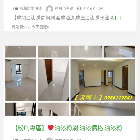
粉
油
庭
價
漆,
工
薦,
抓漏防水油漆
純白色黑貓
2026-04-29
刷,
漆,
油
格,
全
程
油
【房間油漆,房間粉刷,套房油漆,房屋油漆,房子油漆
[…]
房
請
漆,
油
室
報
漆
間
人
房
總瀏覽537 , 今天瀏覽0
漆
批
價,
價
油
油
屋
報
土
室
格,
漆
漆
壁
價,
油
【粉
內
油
價
價
癌
油
漆,
刷
油
漆
格,
格,
處
漆
油
專
漆
估
房
刷
理
服
漆
區】
價
價,
間
油
務,
價
格,
油
油
漆
油
格,
油
室
漆
漆
價
漆
油
漆
內
報
價
格,
工
漆
粉
油
價,
錢,
油
程
費
刷,
漆
房
房
漆
價
用,
油
推
間
【粉刷專區】
油漆粉刷,油漆價格,油漆粉刷價格,油漆報價,油漆估價,油漆粉刷費用,油漆工程價目表,油漆推薦,粉刷價格,油漆師傅推薦,油漆工程推薦,全室油漆價格,全室批土油漆,室內油漆,室內油漆價格,室內粉刷價格,室內油漆推薦,油漆房子,油漆價格表,室內油漆估價
間
房
格,
油
漆
薦,
油
油
子
油
漆