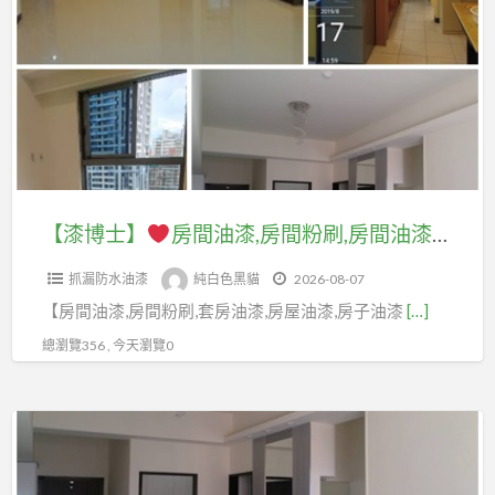
士】
用
怎
房
麼
間
算?
油
油
漆,
漆
房
粉
間
【漆博士】
房間油漆,房間粉刷,房間油漆價格,房間油漆價錢,房間油漆推薦,房間油漆費用,粉刷房間,套房油漆價格,臥室油漆,客廳油漆,住家油漆,住宅油漆,房屋油漆,油漆房間,油漆房子,房間粉刷價格,房間油漆壁癌處理,房間粉刷費用,房間油漆估價,重新油漆,重新粉刷
刷
粉
價
抓漏防水油漆
純白色黑貓
2026-08-07
刷,
格,
【房間油漆,房間粉刷,套房油漆,房屋油漆,房子油漆
[…]
房
油
間
總瀏覽356 , 今天瀏覽0
漆
油
工
漆
程
【漆
價
價
博
格,
格,
士】
房