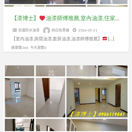
格,
價
漆,
粉
推
推
油
室
格,
全
刷,
薦,
薦,
漆,
【漆博士】
油漆師傅推薦,室內油漆,住家油漆,居家油漆,房間油漆,套房油漆,客廳油漆,找油漆工,找人油漆價格,找人刷油漆,找油漆師傅,請人刷油漆,請人油漆價格,刷油漆價格,油漆房子價格,房子油漆價格,油漆粉刷價格,油漆報價,油漆估價,油漆費用,油漆粉刷推薦,室內壁癌處理
內
請
室
重
室
油
重
油
人
油
新
抓漏防水油漆
純白色黑貓
2026-05-21
內
漆
新
漆
刷
漆,
粉
【室內油漆,房間油漆,套房油漆,油漆師傅推薦】
[…]
油
室
粉
選
油
房
刷
漆,
內,
刷
總瀏覽364 , 今天瀏覽0
擇,
漆,
間
價
住
油
室
油
油
格,
家
漆
內
漆
【漆
漆
油
油
師
油
工,
博
費
漆
漆,
傅
漆
找
士】
用,
翻
居
推
設
人
粉
新,
家
薦,
計,
油
油
刷
油
油
油
新
漆,
漆
房
漆
漆,
漆
屋
找
價
間,
重
房
施
油
人
格,
全
刷,
間
工
漆
刷