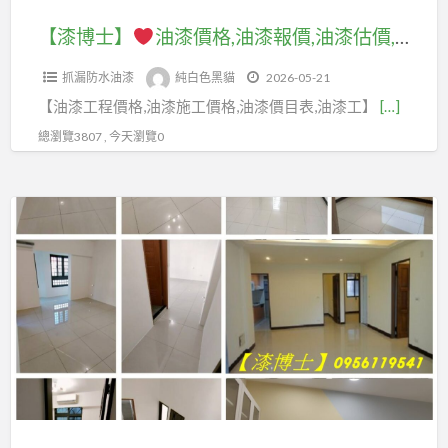
油
室
油
油
報
價
油
漆
油
漆
【漆博士】
油漆價格,油漆報價,油漆估價,油漆費用,粉刷費用,油漆粉刷價格,油漆工程,油漆工程價格,油漆工程報價,室內油漆價格,室內油漆推薦,室內粉刷價格,油漆施工價格,油漆師傅推薦,油漆粉刷費用,房屋油漆價格,油漆工班,油漆價目表,油漆價格表,壁癌處理修復
漆,
價,
格,
漆,
報
漆
壁
套
油
油
住
抓漏防水油漆
純白色黑貓
2026-05-21
價,
價
癌
房
漆
漆
家
【油漆工程價格,油漆施工價格,油漆價目表,油漆工】
[…]
油
格,
處
油
報
粉
油
漆
室
理
總瀏覽3807 , 今天瀏覽0
漆,
價,
刷
漆,
估
內
客
重
價
房
價,
油
廳
新
【漆
格,
屋
油
漆
油
粉
博
油
油
漆
價
漆,
刷
士】
漆
漆,
費
格,
找
價
粉
房
用,
室
油
格,
油
刷
子
粉
內
漆
室
漆
費
油
刷
粉
工,
內
施
用,
漆,
費
刷
找
油
工
油
房
用,
價
人
漆,
價
漆
間
油
格,
油
房