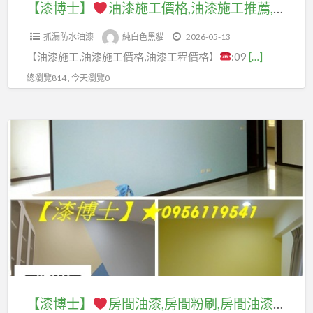
格,
工
油
【漆博士】
油漆施工價格,油漆施工推薦,油漆施工報價,油漆粉刷價格,油漆報價,油漆服務,油漆工程價格,油漆工程推薦,室內油漆,室內粉刷,房屋油漆,房屋粉刷,房間油漆,居家油漆,住家油漆,家庭油漆,油漆師傅推薦,全室油漆價格,油漆工程行,店面油漆,辦公室油漆
漆
房
漆
屋
油
程
漆,
粉
間
價
油
抓漏防水油漆
純白色黑貓
2026-05-13
漆
價
居
刷
粉
格,
漆,
【油漆施工,油漆施工價格,油漆工程價格】
:09
[…]
施
格,
家
價
刷
找
房
工
室
油
總瀏覽814 , 今天瀏覽0
格,
價
人
屋
推
內
漆
油
格,
刷
粉
薦,
噴
漆
房
【漆
油
刷,
油
漆,
工
屋
博
漆,
住
漆
油
程,
油
士】
找
家
施
漆
油
漆
油
油
工
裝
漆
價
房
漆
漆,
報
潢,
工
格,
間
師
油
價,
裝
程
油
油
傅,
漆
油
潢
價
漆
漆,
請
服
漆
全
格,
師
房
人
務,
粉
室
油
傅
間
刷
家
【漆博士】
房間油漆,房間粉刷,房間油漆價格,房間油漆價錢,房間油漆推薦,房間油漆費用,粉刷房間,套房油漆價格,房間油漆跳色,臥室油漆,客廳油漆,住家油漆,住宅油漆,房屋油漆,油漆房間,油漆房子,房間粉刷價格,房間油漆壁癌處理,房間粉刷費用,房間油漆估價,重新油漆,重新粉刷
刷
油
漆
推