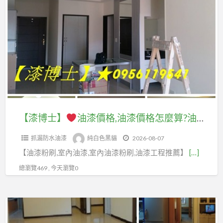
a
博
t
士】
油
漆
價
格,
油
漆
【漆博士】
油漆價格,油漆價格怎麼算?油漆費用怎麼算?油漆粉刷價格,油漆工程價格,油漆費用,室內油漆粉刷,油漆估價,室內油漆價格,室內粉刷價格,油漆師傅推薦,請人油漆價格,請人刷油漆,油漆施工,找人油漆,找人刷油漆,住家油漆,房屋油漆,房子油漆,房間油漆
價
抓漏防水油漆
純白色黑貓
2026-08-07
格
【油漆粉刷,室內油漆,室內油漆粉刷,油漆工程推薦】
[…]
怎
麼
總瀏覽469 , 今天瀏覽0
算?
油
【漆
漆
博
費