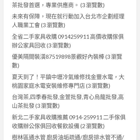
漆
報
漆,
茶批發首選，專業供應商。
(3 瀏覽數)
漆
薦,
價
價,
房
粉
油
未來有保障，現在就行動加入台北市企劃經理
格,
油
屋
刷
漆
人職業工會
(3 瀏覽數)
房
漆
粉
費
粉
間
估
全省二手家具收購 0914259911 高價收購傢俱
刷,
用,
刷
油
價,
房
辦公家具回收
(3 瀏覽數)
油
費
漆
油
間
漆
用,
優美隔間裝潢87519898景觀好內裝棒
(3 瀏覽
跳
漆
油
工
房
數)
色,
費
漆,
程
屋
臥
用,
夏天到了！平鎮中壢冷氣維修找金豐水電，大
居
價
油
室
油
桃園家庭水電安裝維修專門店
(3 瀏覽數)
家
目
漆
油
漆
油
台灣茶,四季春批發,金萱批發,青心烏龍批發,高
表,
價
漆,
粉
漆,
山茶批發
(3 瀏覽數)
油
格,
客
刷
住
漆
油
新北二手家具收購推薦 0914-259911 二手傢俱
廳
推
家
推
漆
收購辦公傢俱回收餐飲設備
(2 瀏覽數)
油
薦,
油
薦,
工
漆,
室
樹林區通水管 廚房油垢疏通/廚房排水管不通/
漆,