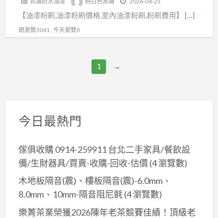
抓漏防水油漆
純白色黑貓
2026-04-23
價
室
漆
漆
價
漆
估
【油漆粉刷,油漆粉刷價格,室內油漆粉刷,粉刷費用】
[…]
格,
內
跳
推
格,
工
價,
油
粉
色
總瀏覽3041 , 今天瀏覽0
薦,
房
程
天
漆
刷
房
子
推
花
粉
價
間
油
薦,
板
1
→
刷
格,
油
漆
室
油
價
油
漆
價
內
漆,
格,
漆
費
格,
油
透
油
施
用,
油
漆,
天
今日最熱門
漆
工
粉
漆
室
油
報
價
刷
粉
內
漆
價,
格,
傢俱收購 0914-259911 台北二手家具/餐飲設
房
刷
粉
壁
油
油
備/生財器具/買賣-收購-回收-估價
(4 瀏覽數)
間,
價
刷,
癌
漆
漆
套
格,
木地板隔音(震)、樓板隔音(震)-6.0mm、
房
處
估
師
房
油
8.0mm、10mm-隔音阻尼氈
(4 瀏覽數)
屋
理
價,
傅
油
漆
油
樂菁茶業榮獲2026陳年老茶競賽佳績！頂級老
油
推