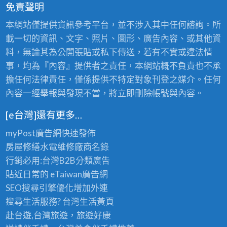
漆
免責聲明
價
服
室
目
本網站僅提供資訊參考平台，並不涉入其中任何諮詢。所
務,
內,
表,
載一切的資訊、文字、照片、圖形、廣告內容、或其他資
壁
油
油
料，無論其為公開張貼或私下傳送，若有不實或違法情
癌
漆
漆
事，均為『內容』提供者之責任，本網站概不負責也不承
處
工
行
擔任何法律責任，僅係提供不特定對象刊登之媒介。任何
理
程
情,
內容一經舉報與發現不當，將立即刪除帳號與內容。
估
推
油
價
薦,
[e台灣]還有更多…
漆
室
服
myPost廣告網
快速發佈
內
務,
房屋修繕
水電維修廠商名錄
設
油
行銷必用:台灣B2B
分類廣告
計
漆
貼近日常的
eTaiwan廣告網
油
價
SEO搜尋引擎優化
增加外連
漆,
格,
搜尋生活服務? 台灣
生活黃頁
油
油
赴台遊,台灣旅遊
，旅遊好康
漆
漆