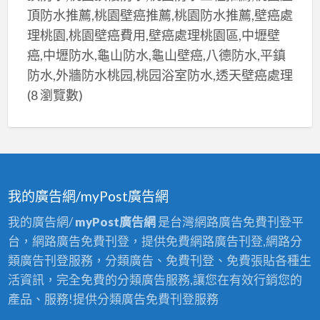
漆
漆
頂防水推薦,桃園壁癌推薦,桃園防水推薦,壁癌處
價
室
工
理桃園,桃園壁癌費用,壁癌處理桃園區,中壢壁
推
內,
程
薦,
癌,中壢防水,龜山防水,龜山壁癌,八德防水,平鎮
油
行
全
防水,外牆防水桃园,桃园浴室防水,透天壁癌處理
漆
推
室
(8 瀏覽數)
工
薦,
油
程
油
漆,
推
漆
全
薦,
價
室
油
目
粉
我的廣告網/myPost廣告網
漆
表,
刷,
施
油
我的廣告網/
myPost廣告網
是台灣網路廣告免費刊登平
全
工
漆
台，網路廣告免費刊登，提供免費網路廣告刊登,網路分
屋
價
行
類廣告刊登服務，分類廣告、免費刊登、免費張貼各種生
油
格,
情,
活資訊，完全免費的分類廣告服務,讓您在有效行銷您的
漆,
油
油
產品、服務!提供分類廣告免費刊登服務
油
漆
漆