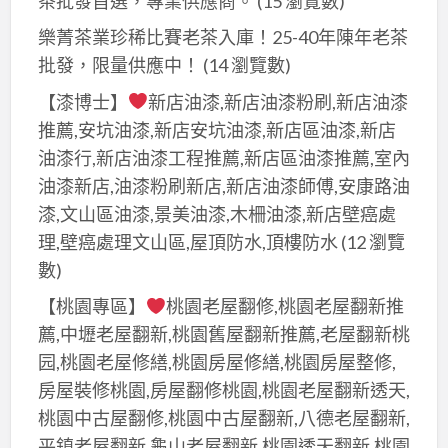
茶批發首選，專業供應商。
(15 瀏覽數)
漆
油
方
工
漆
樂菁茶業珍稀比賽老茶入庫！25-40年陳年老茶
法,
程
工
批發，限量供應中！
(14 瀏覽數)
室
估
程
內
【漆博士】
新店油漆,新店油漆粉刷,新店油漆
價,
估
粉
推薦,安坑油漆,新店安坑油漆,新店區油漆,新店
油
價
刷
油漆行,新店油漆工程推薦,新店區油漆推薦,室內
漆
方
價
油漆新店,油漆粉刷新店,新店油漆師傅,安康路油
工
法,
格,
漆,文山區油漆,景美油漆,木柵油漆,新店壁癌處
程
室
室
理,壁癌處理文山區,屋頂防水,頂樓防水
(12 瀏覽
報
內
內
數)
價,
油
油
油
【桃園專區】
桃園老屋翻修,桃園老屋翻新推
漆
漆
漆
估
薦,中壢老屋翻新,桃園舊屋翻新推薦,老屋翻新桃
估
估
價,
园,桃園老屋修繕,桃園房屋修繕,桃園房屋整修,
價,
價
油
房屋裝修桃園,房屋翻修桃園,桃園老屋翻新透天,
油
方
漆
桃園中古屋翻修,桃園中古屋翻新,八德老屋翻新,
漆
法,
估
平鎮老屋翻新,龜山老屋翻新,桃園透天翻新,桃園