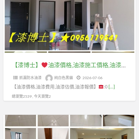
a
士】
t
油
漆
價
格,
油
漆
【漆博士】
油漆價格,油漆施工價格,油漆粉刷價格,油漆工程推薦,油漆估價,油漆報價,油漆工程估價,油漆工程報價,油漆工程估價方法,室內粉刷價格,室內油漆估價,油漆估價推薦,全室油漆,全室粉刷,油漆室內,油漆工程行推薦,油漆價目表,油漆行情,油漆服務,壁癌處理估價
施
抓漏防水油漆
純白色黑貓
2026-07-06
工
【油漆價格,油漆費用,油漆估價,油漆報價】
:0
[…]
價
格,
總瀏覽2539 , 今天瀏覽2
油
漆
【漆
粉
博
刷
士】
價