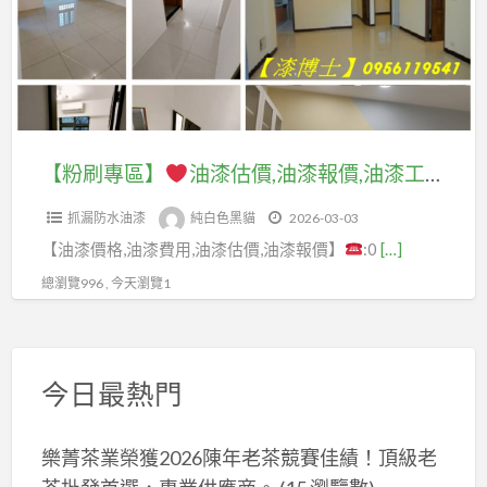
漆
工
工
油
程
程
漆
估
估
估
價,
價,
價,
油
油
油
【粉刷專區】
油漆估價,油漆報價,油漆工程價格,油漆工程估價,油漆工程報價,油漆估價方法,油漆工程估價方法,室內油漆估價,油漆估價推薦,全室油漆,全室粉刷,全屋油漆,油漆室內,油漆工程推薦,室內設計油漆,油漆價目表,油漆行情,油漆服務,油漆價格,油漆費用,油漆推薦
漆
漆
漆
工
工
抓漏防水油漆
純白色黑貓
2026-03-03
報
程
程
【油漆價格,油漆費用,油漆估價,油漆報價】
:0
[…]
價,
報
報
油
總瀏覽996 , 今天瀏覽1
價,
價,
漆
油
油
工
漆
漆
程
估
今日最熱門
工
價
價
程
格,
方
估
樂菁茶業榮獲2026陳年老茶競賽佳績！頂級老
油
法,
價