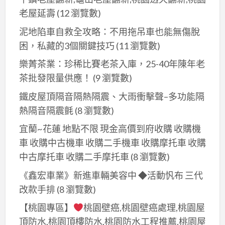
估
油
價
老屋延壽
(12 瀏覽數)
價
漆
推
推
泥地陷車自救全攻略：不用拖吊車也能無傷脫
工
薦,
薦,
困，私藏的3個關鍵技巧
(11 瀏覽數)
程
全
全
估
樂菁茶業：珍稀比賽老茶入庫，25-40年陳年老
室
室
價
茶批發限量供應！
(9 瀏覽數)
油
油
方
漆,
鐵皮屋頂隔音隔熱隔震、大雨衝擊聲–多功能隔
漆,
法,
全
全
熱隔音隔震氈
(8 瀏覽數)
室
室
室
內
宜蘭~花蓮 地點不限 現金高價到府收購 收購機
粉
粉
油
車 收購中古機車 收購二手機車 收購摩托車 收購
刷,
刷,
漆
中古摩托車 收購二手摩托車
(8 瀏覽數)
全
油
估
屋
《鑫宏車業》新進車輛美容中 ◆活動忛布 三代
漆
價,
油
改款手排
(8 瀏覽數)
室
油
漆,
內,
【桃園專區】
桃園壁癌,桃園壁癌處理,桃園屋
漆
油
油
頂防水,桃園頂樓防水,桃園防水工程推薦,桃園屋
估