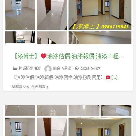
格,
油
油
漆
漆
估
工
價,
程
油
推
漆
【漆博士】
油漆估價,油漆報價,油漆工程價格,油漆工程估價,油漆工程報價,油漆估價方法,油漆工程估價方法,室內油漆估價,油漆估價推薦,全室油漆,全室粉刷,全屋油漆,油漆室內,油漆工程推薦,油漆施工價格,油漆價目表,油漆行情,油漆服務,油漆價格,油漆費用,油漆推薦
薦,
報
油
抓漏防水油漆
純白色黑貓
2026-04-07
價,
漆
【油漆估價,油漆報價,油漆價格,油漆粉刷費用】
[…]
油
估
漆
總瀏覽836 , 今天瀏覽0
價,
工
油
程
漆
【粉
價
報
刷
格,
價,
專
油
油
區】
漆