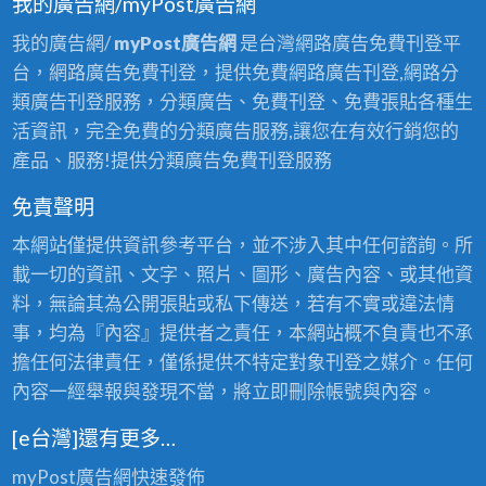
油
台
我的廣告網/myPost廣告網
屯
漆
漆,
中,
油
我的廣告網/
myPost廣告網
是台灣網路廣告免費刊登平
粉
台
台
漆,
台，網路廣告免費刊登，提供免費網路廣告刊登,網路分
刷
中
中
台
類廣告刊登服務，分類廣告、免費刊登、免費張貼各種生
推
南
油
中
活資訊，完全免費的分類廣告服務,讓您在有效行銷您的
薦,
區
漆
南
產品、服務!提供分類廣告免費刊登服務
台
油
工
區
中
免責聲明
漆,
程
油
油
台
價
本網站僅提供資訊參考平台，並不涉入其中任何諮詢。所
漆,
漆
中
目
載一切的資訊、文字、照片、圖形、廣告內容、或其他資
台
粉
油
表,
料，無論其為公開張貼或私下傳送，若有不實或違法情
中
刷,
漆
台
事，均為『內容』提供者之責任，本網站概不負責也不承
北
台
工
中
擔任何法律責任，僅係提供不特定對象刊登之媒介。任何
區
中
程
壁
內容一經舉報與發現不當，將立即刪除帳號與內容。
油
油
價
癌
漆,
漆
[e台灣]還有更多…
目
處
壁
推
表,
理
myPost廣告網
快速發佈
癌