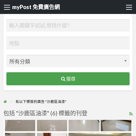
myPost 免費廣告網
搜尋
有以下標簽的廣告 "沙鹿區油漆"
包括 "沙鹿區油漆" (6) 標籤的刊登
R
F
【漆
f
博