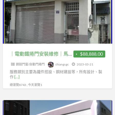
a
動
t
鐵
捲
門
安
裝
維
修
｜電動鐵捲門安裝維修｜馬達更換｜遙控器｜鐵皮屋建設｜遮雨棚｜頂樓加蓋｜夾層增建｜廚房增建｜樓層鋼板｜烤漆浪板｜鋼構樓梯｜不銹鋼白鐵門｜玻璃自動門｜各式鐵件｜
$88,888.00
｜
鋼鋁門窗/自動門捲門
shiangsgc
2023-03-21
馬
服務類別主要為鐵件搭設、鋼材建設等，所有設計、製
達
作
[…]
更
總瀏覽8743 , 今天瀏覽1
換
｜
遙
烤
控
漆
器