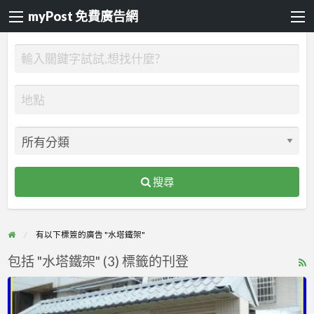
myPost 免費廣告網
搜尋
有以下標簽的廣告 "水塔鐵架"
包括 "水塔鐵架" (3) 標籤的刊登
R
F
｜
f
電