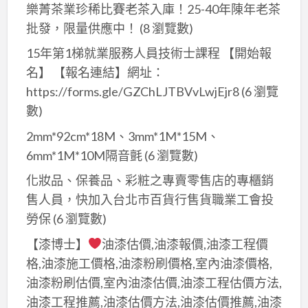
樂菁茶業珍稀比賽老茶入庫！25-40年陳年老茶
浪
造
批發，限量供應中！
(8 瀏覽數)
板
型
｜
格
15年第1梯就業服務人員技術士課程 【開始報
鋼
柵，
名】 【報名連結】網址：
構
翔
https://forms.gle/GZChLJTBVvLwjEjr8
(6 瀏覽
樓
生
數)
梯
工
2mm*92cm*18M、3mm*1M*15M、
｜
程/
6mm*1M*10M隔音氈
(6 瀏覽數)
不
台
銹
化妝品、保養品、彩粧之專賣零售店的專櫃銷
中
鋼
售人員，快加入台北市百貨行售貨職業工會投
優
白
質
勞保
(6 瀏覽數)
鐵
商
【漆博士】
油漆估價,油漆報價,油漆工程價
門
家
格,油漆施工價格,油漆粉刷價格,室內油漆價格,
｜
油漆粉刷估價,室內油漆估價,油漆工程估價方法,
玻
油漆工程推薦,油漆估價方法,油漆估價推薦,油漆