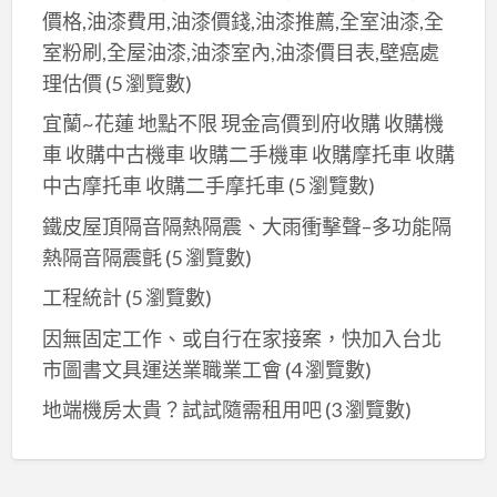
璃
價格,油漆費用,油漆價錢,油漆推薦,全室油漆,全
自
室粉刷,全屋油漆,油漆室內,油漆價目表,壁癌處
動
理估價
(5 瀏覽數)
門
｜
宜蘭~花蓮 地點不限 現金高價到府收購 收購機
各
車 收購中古機車 收購二手機車 收購摩托車 收購
式
中古摩托車 收購二手摩托車
(5 瀏覽數)
鐵
鐵皮屋頂隔音隔熱隔震、大雨衝擊聲–多功能隔
件
熱隔音隔震氈
(5 瀏覽數)
｜
工程統計
(5 瀏覽數)
因無固定工作、或自行在家接案，快加入台北
市圖書文具運送業職業工會
(4 瀏覽數)
地端機房太貴？試試隨需租用吧
(3 瀏覽數)