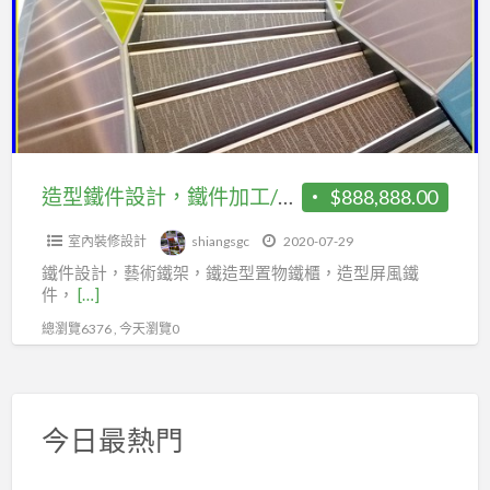
夾
件
房.
層
設
遮
增
計，
雨
建
鐵
棚.
｜
件
採
廚
加
光
房
工/
造型鐵件設計，鐵件加工/製作/安裝，造型藝術鐵件，造型格柵，翔生工程/台中優質商家
$888,888.00
罩
增
製
建
室內裝修設計
shiangsgc
2020-07-29
作/
｜
鐵件設計，藝術鐵架，鐵造型置物鐵櫃，造型屏風鐵
安
件，
[…]
樓
裝，
總瀏覽6376 , 今天瀏覽0
層
造
鋼
型
板
藝
｜
術
今日最熱門
烤
鐵
漆
件，