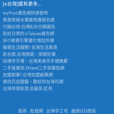
[e台灣]還有更多…
myPost廣告網
快速發佈
房屋修繕
水電維修廠商名錄
行銷必用:台灣B2B
分類廣告
貼近日常的
eTaiwan廣告網
SEO搜尋引擎優化
增加外連
搜尋生活服務? 台灣
生活黃頁
赴台遊,台灣旅遊
，旅遊好康
送禮伴手禮，台灣美食
伴手禮
推薦
二手貨廣告:2Hand
二手貨
廣告網
加盟創業? 台灣
加盟創業
網
尋找花店園藝，歡迎到
台灣花網
台灣茶葉批發
,烏龍茶,紅茶
首頁
批發網
台灣手工皂
廠房LED燈具