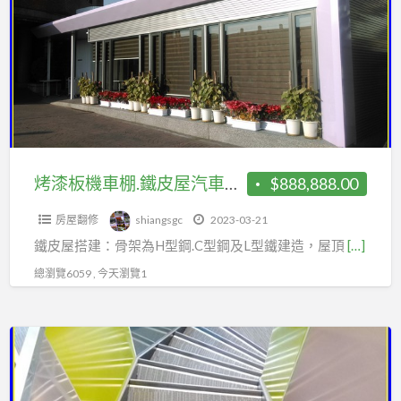
板
｜
機
鐵
車
皮
棚.
屋
鐵
建
皮
設
屋
｜
汽
烤漆板機車棚.鐵皮屋汽車棚.屋後增建鐵棟廚房.遮雨棚.採光罩
$888,888.00
遮
車
雨
房屋翻修
shiangsgc
2023-03-21
棚.
棚
鐵皮屋搭建：骨架為H型鋼.C型鋼及L型鐵建造，屋頂
[…]
屋
｜
後
總瀏覽6059 , 今天瀏覽1
頂
增
樓
建
加
造
鐵
蓋
型
棟
｜
鐵
廚