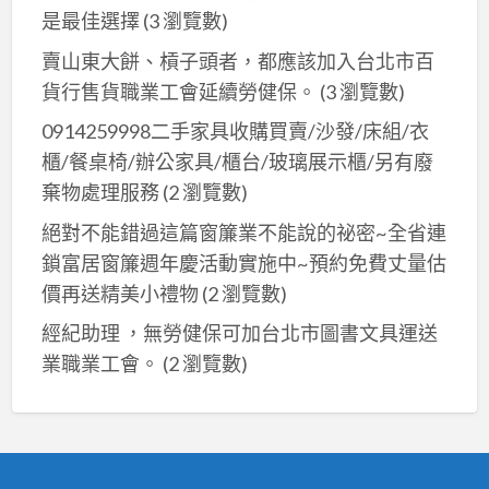
是最佳選擇
(3 瀏覽數)
賣山東大餅、槓子頭者，都應該加入台北市百
貨行售貨職業工會延續勞健保。
(3 瀏覽數)
0914259998二手家具收購買賣/沙發/床組/衣
櫃/餐桌椅/辦公家具/櫃台/玻璃展示櫃/另有廢
棄物處理服務
(2 瀏覽數)
絕對不能錯過這篇窗簾業不能說的祕密~全省連
鎖富居窗簾週年慶活動實施中~預約免費丈量估
價再送精美小禮物
(2 瀏覽數)
經紀助理 ，無勞健保可加台北市圖書文具運送
業職業工會。
(2 瀏覽數)