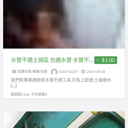
a
不
t
通
土
城
區
包
通
水
水管不通土城區 包通水管 水管不通 水管包通
$1.00
管
疏通水管/馬桶/水肥
lo22752227
2020-04-18
水
我們有專業通廚房水管不通工具,可馬上疏通,土城通水
管
[…]
不
總瀏覽2136 , 今天瀏覽0
通
水
管
廚
包
房
通