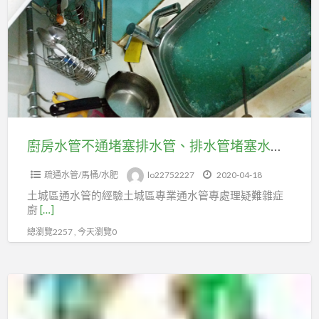
水
管
不
通
堵
塞
排
水
廚房水管不通堵塞排水管、排水管堵塞水管不通嗎土城通水管
管、
疏通水管/馬桶/水肥
lo22752227
2020-04-18
排
土城區通水管的經驗土城區專業通水管專處理疑難雜症
水
廚
[…]
管
總瀏覽2257 , 今天瀏覽0
堵
塞
水
樹
管
林
不