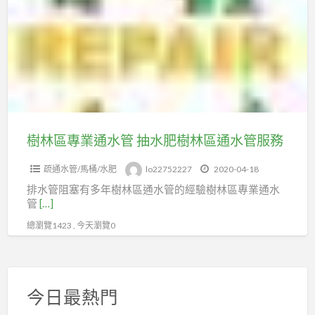
區
通
專
嗎
業
土
通
城
水
通
管
水
抽
管
水
樹林區專業通水管 抽水肥樹林區通水管服務
肥
疏通水管/馬桶/水肥
lo22752227
2020-04-18
樹
排水管阻塞有多年樹林區通水管的經驗樹林區專業通水
林
管
[…]
區
總瀏覽1423 , 今天瀏覽0
通
水
管
服
今日最熱門
務