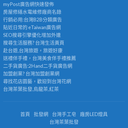
myPost廣告網
快速發佈
房屋修繕
水電維修廠商名錄
行銷必用:台灣B2B
分類廣告
貼近日常的
eTaiwan廣告網
SEO搜尋引擎優化
增加外連
搜尋生活服務? 台灣
生活黃頁
赴台遊,台灣旅遊
，旅遊好康
送禮伴手禮，台灣美食
伴手禮
推薦
二手貨廣告:2Hand
二手貨
廣告網
加盟創業? 台灣
加盟創業
網
尋找花店園藝，歡迎到
台灣花網
台灣茶葉批發
,烏龍茶,紅茶
首頁
批發網
台灣手工皂
廠房LED燈具
台灣茶葉批發