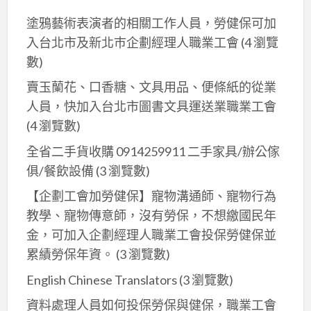
塗鴉藝術表演者的相關工作人員，勞健保可加
入台北市及新北巿企劃經理人職業工會
(4 瀏覽
數)
賣玉蘭花、口香糖、文具用品、便條紙的從業
人員，快加入台北市圖書文具運送業職業工會
(4 瀏覽數)
全省二手貨收購 0914259911 二手家具/辦公傢
俱/餐飲設備
(3 瀏覽數)
【企劃工會加勞健保】寵物溝通師、寵物行為
教學、寵物傳意師，沒有勞保，不想繳國民年
金，可加入企劃經理人職業工會投保勞健保並
累績勞保年資。
(3 瀏覽數)
English Chinese Translators
(3 瀏覽數)
資料處理人員如何投保勞保與健保，職業工會