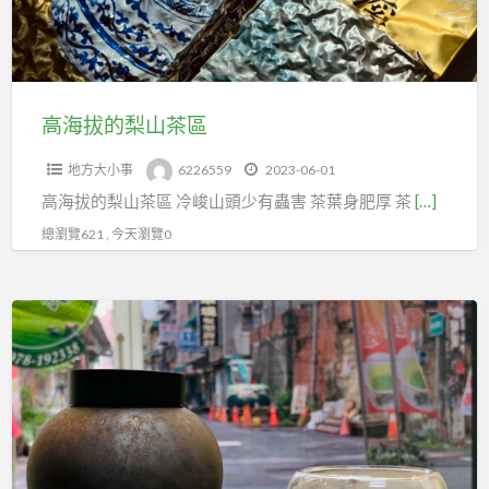
茶
區
高海拔的梨山茶區
地方大小事
6226559
2023-06-01
高海拔的梨山茶區 冷峻山頭少有蟲害 茶葉身肥厚 茶
[…]
總瀏覽621 , 今天瀏覽0
泡
一
杯
茶
聞
著