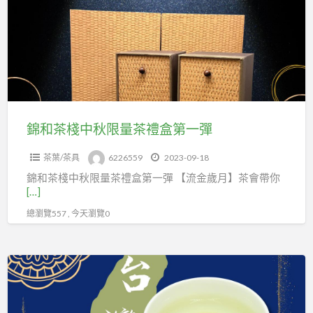
棧
中
秋
限
量
茶
禮
錦和茶棧中秋限量茶禮盒第一彈
盒
茶葉/茶具
6226559
2023-09-18
第
錦和茶棧中秋限量茶禮盒第一彈 【流金歲月】茶會帶你
一
[…]
彈
總瀏覽557 , 今天瀏覽0
精
品
烏