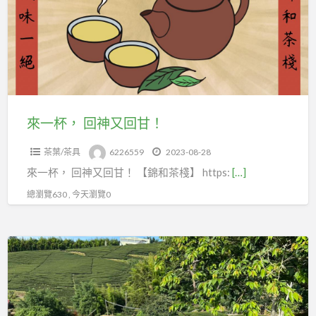
回
神
又
回
甘！
來一杯， 回神又回甘！
茶葉/茶具
6226559
2023-08-28
來一杯， 回神又回甘！ 【錦和茶棧】 https:
[…]
總瀏覽630 , 今天瀏覽0
連
續
幾
日