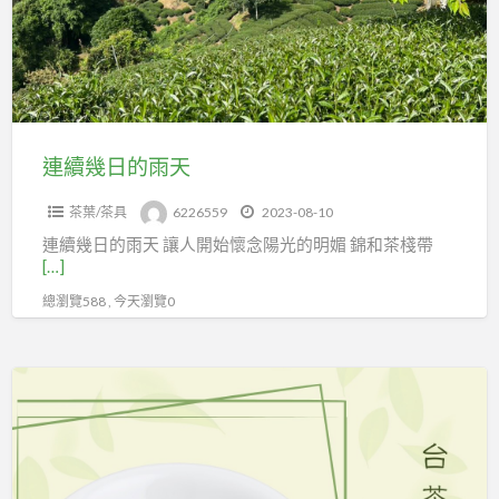
的
雨
天
連續幾日的雨天
茶葉/茶具
6226559
2023-08-10
連續幾日的雨天 讓人開始懷念陽光的明媚 錦和茶棧帶
[…]
總瀏覽588 , 今天瀏覽0
夏
日
冰
涼