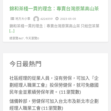
專
錦和茶棧一貫的理念：專賣台灣原葉高山茶
賣
地方大小事
6226559
2023-05-05
台
錦和茶棧一貫的理念：專賣台灣原葉高山茶 只給您茶葉
灣
[…]
原
總瀏覽467 , 今天瀏覽0
葉
高
山
茶
今日最熱門
社區經理的從業人員，沒有勞保，可加入『企
劃經理人職業工會』投保勞健保，就可免繳國
民年金並累績勞保年資。
(11 瀏覽數)
儲備幹部，勞健保可加入台北市及新北巿企劃
經理人職業工會
(11 瀏覽數)