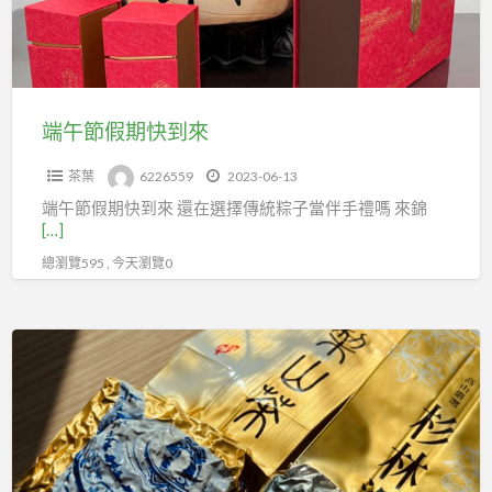
快
到
來
端午節假期快到來
茶葉
6226559
2023-06-13
端午節假期快到來 還在選擇傳統粽子當伴手禮嗎 來錦
[…]
總瀏覽595 , 今天瀏覽0
高
海
拔
的
梨
山