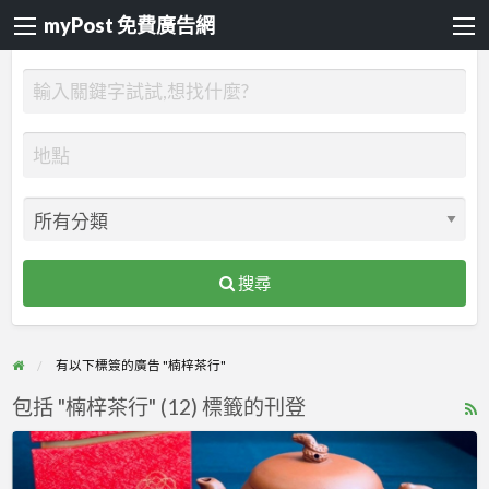
myPost 免費廣告網
搜尋
有以下標簽的廣告 "楠梓茶行"
包括 "楠梓茶行" (12) 標籤的刊登
R
F
漸
f
漸