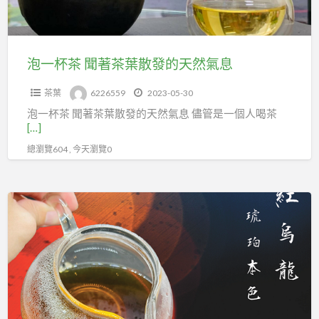
茶
葉
散
發
泡一杯茶 聞著茶葉散發的天然氣息
的
茶葉
6226559
2023-05-30
天
泡一杯茶 聞著茶葉散發的天然氣息 儘管是一個人喝茶
然
[…]
氣
總瀏覽604 , 今天瀏覽0
息
阿
里
山
紅
烏