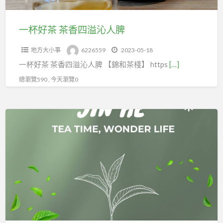
沁
人
一杯好茶 茶香四溢沁人脾
脾
地方大小事
6226559
2023-05-18
一杯好茶 茶香四溢沁人脾 【錦和茶棧】 https
[…]
總瀏覽590 , 今天瀏覽0
錦
和
茶
棧
一
貫
的
理
念：