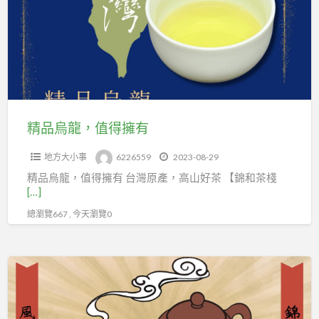
龍，
值
得
擁
有
精品烏龍，值得擁有
地方大小事
6226559
2023-08-29
精品烏龍，值得擁有 台灣原產，高山好茶 【錦和茶棧
[…]
總瀏覽667 , 今天瀏覽0
來
一
杯，