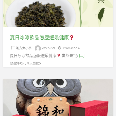
飲
品
怎
麼
選
最
夏日冰涼飲品怎麼選最健康
健
地方大小事
6226559
2023-07-14
康
夏日冰涼飲品怎麼選最健康
當然是”原
[…]
總瀏覽924 , 今天瀏覽0
端
午
節
假
期