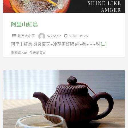
阿里山紅烏
地方大小事
6226559
2023-05-26
阿里山紅烏 炎炎夏天●冷萃更好喝 純●香●甘●甜
[…]
總瀏覽738 , 今天瀏覽0
一
杯
好
茶
茶
香
四
溢