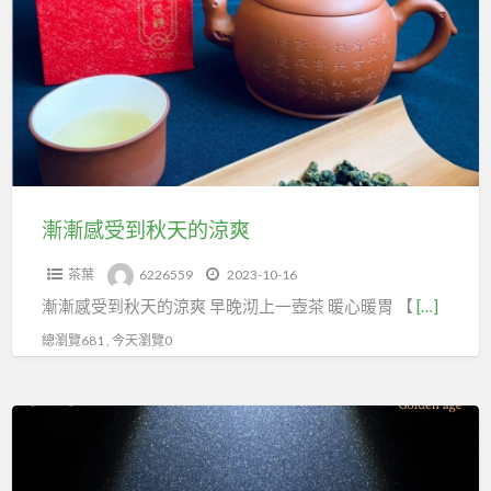
a
感
t
受
到
秋
天
的
涼
爽
漸漸感受到秋天的涼爽
茶葉
6226559
2023-10-16
漸漸感受到秋天的涼爽 早晚沏上一壺茶 暖心暖胃 【
[…]
總瀏覽681 , 今天瀏覽0
錦
和
茶