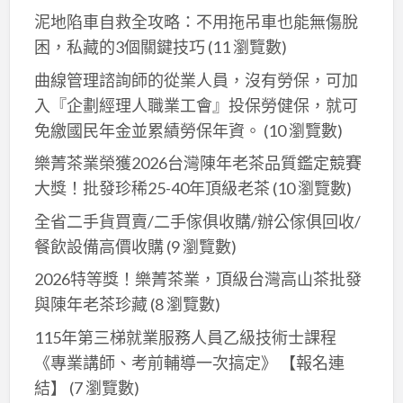
泥地陷車自救全攻略：不用拖吊車也能無傷脫
困，私藏的3個關鍵技巧
(11 瀏覽數)
曲線管理諮詢師的從業人員，沒有勞保，可加
入『企劃經理人職業工會』投保勞健保，就可
免繳國民年金並累績勞保年資。
(10 瀏覽數)
樂菁茶業榮獲2026台灣陳年老茶品質鑑定競賽
大獎！批發珍稀25-40年頂級老茶
(10 瀏覽數)
全省二手貨買賣/二手傢俱收購/辦公傢俱回收/
餐飲設備高價收購
(9 瀏覽數)
2026特等獎！樂菁茶業，頂級台灣高山茶批發
與陳年老茶珍藏
(8 瀏覽數)
115年第三梯就業服務人員乙級技術士課程
《專業講師、考前輔導一次搞定》 【報名連
結】
(7 瀏覽數)