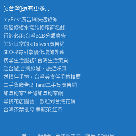
屋
修,
[e台灣]還有更多…
裝
桃
修,
myPost廣告網
快速發佈
園
桃
房屋修繕
水電維修廠商名錄
統
園
行銷必用:台灣B2B
分類廣告
包
房
貼近日常的
eTaiwan廣告網
工
屋
SEO搜尋引擎優化
增加外連
程,
整
搜尋生活服務? 台灣
生活黃頁
中
修,
赴台遊,台灣旅遊
，旅遊好康
壢
桃
送禮伴手禮，台灣美食
伴手禮
推薦
統
園
二手貨廣告:2Hand
二手貨
廣告網
包,
統
加盟創業? 台灣
加盟創業
網
龜
包
尋找花店園藝，歡迎到
台灣花網
山
工
台灣茶葉批發
,烏龍茶,紅茶
統
程,
包,
中
平
壢
鎮