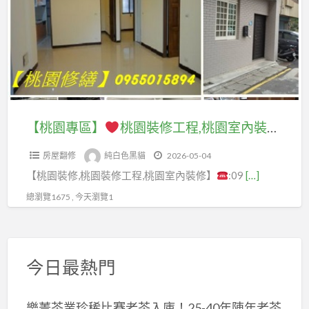
區】
室
內
桃
裝
園
修,
裝
桃
修
園
工
【桃園專區】
桃園裝修工程,桃園室內裝修,桃園裝修推薦,桃園室內裝修推薦,桃園裝修工程推薦,桃園輕裝修推薦,老屋翻修桃園,桃園舊屋翻新推薦,桃園舊屋翻修,桃園房屋裝修,桃園房屋整修,桃園統包工程,中壢統包,龜山統包,桃園統包推薦,衛浴修繕桃園,桃園屋頂防水,頂樓防水
裝
程,
修
房屋翻修
純白色黑貓
2026-05-04
桃
推
【桃園裝修,桃園裝修工程,桃園室內裝修】
:09
[…]
園
薦,
室
總瀏覽1675 , 今天瀏覽1
桃
內
園
裝
室
修,
內
今日最熱門
桃
裝
園
修
樂菁茶業珍稀比賽老茶入庫！25-40年陳年老茶
裝