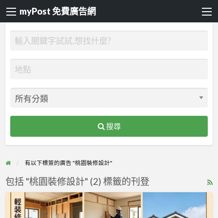
myPost 免費廣告網
搜尋
有以下標簽的廣告 "桃園裝修設計"
包括 "桃園裝修設計" (2) 標籤的刊登
R
F
【桃
f
園