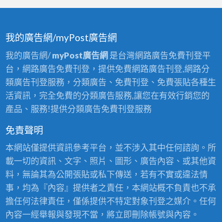
舊
園
屋
舊
翻
屋
我的廣告網/myPost廣告網
新
翻
推
我的廣告網/
myPost廣告網
是台灣網路廣告免費刊登平
新
薦,
台，網路廣告免費刊登，提供免費網路廣告刊登,網路分
推
桃
類廣告刊登服務，分類廣告、免費刊登、免費張貼各種生
薦,
園
活資訊，完全免費的分類廣告服務,讓您在有效行銷您的
桃
舊
產品、服務!提供分類廣告免費刊登服務
園
屋
免責聲明
舊
翻
屋
本網站僅提供資訊參考平台，並不涉入其中任何諮詢。所
修,
翻
載一切的資訊、文字、照片、圖形、廣告內容、或其他資
桃
修,
料，無論其為公開張貼或私下傳送，若有不實或違法情
園
桃
事，均為『內容』提供者之責任，本網站概不負責也不承
房
園
擔任何法律責任，僅係提供不特定對象刊登之媒介。任何
屋
房
內容一經舉報與發現不當，將立即刪除帳號與內容。
裝