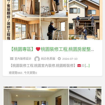
a
專
t
區】
桃
園
裝
修
工
【桃園專區】
桃園裝修工程,桃園房屋整修,桃園室內裝修,桃園裝修推薦,桃園室內裝修推薦,桃園裝修工程推薦,室內裝修推薦桃園,桃園工程行推薦,桃園裝修公司,桃園舊屋翻新推薦,桃園舊屋翻修,桃園房屋裝修,桃園統包工程,中壢統包,龜山統包,平鎮統包,桃園統包推薦
程,
室內裝修設計
純白色黑貓
2026-07-10
桃
【桃園裝修工程,桃園室內裝修,桃園輕裝修】
:0
[…]
園
房
總瀏覽883 , 今天瀏覽0
屋
整
【桃
修,
園
桃
專
園