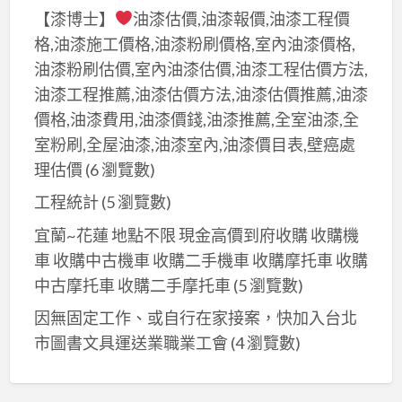
程
園,
【漆博士】
油漆估價,油漆報價,油漆工程價
推
桃
格,油漆施工價格,油漆粉刷價格,室內油漆價格,
薦,
園
油漆粉刷估價,室內油漆估價,油漆工程估價方法,
桃
工
油漆工程推薦,油漆估價方法,油漆估價推薦,油漆
園
程
價格,油漆費用,油漆價錢,油漆推薦,全室油漆,全
輕
行
室粉刷,全屋油漆,油漆室內,油漆價目表,壁癌處
裝
推
理估價
(6 瀏覽數)
修
薦,
工程統計
(5 瀏覽數)
推
桃
薦,
宜蘭~花蓮 地點不限 現金高價到府收購 收購機
園
老
裝
車 收購中古機車 收購二手機車 收購摩托車 收購
屋
修
中古摩托車 收購二手摩托車
(5 瀏覽數)
翻
公
因無固定工作、或自行在家接案，快加入台北
修
司,
市圖書文具運送業職業工會
(4 瀏覽數)
桃
桃
園,
園
桃