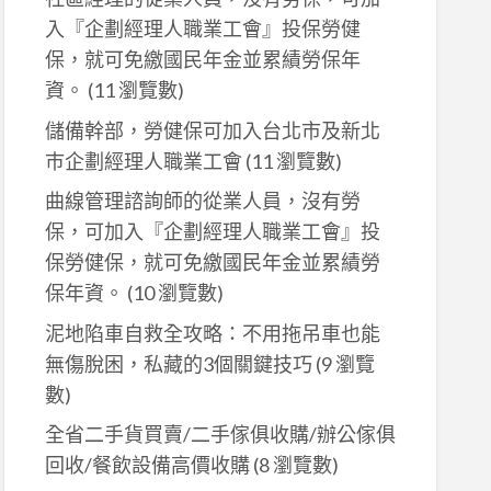
入『企劃經理人職業工會』投保勞健
保，就可免繳國民年金並累績勞保年
資。
(11 瀏覽數)
儲備幹部，勞健保可加入台北市及新北
巿企劃經理人職業工會
(11 瀏覽數)
曲線管理諮詢師的從業人員，沒有勞
保，可加入『企劃經理人職業工會』投
保勞健保，就可免繳國民年金並累績勞
保年資。
(10 瀏覽數)
泥地陷車自救全攻略：不用拖吊車也能
無傷脫困，私藏的3個關鍵技巧
(9 瀏覽
數)
全省二手貨買賣/二手傢俱收購/辦公傢俱
回收/餐飲設備高價收購
(8 瀏覽數)