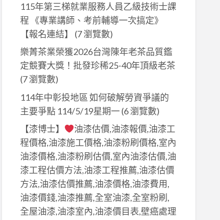
115年第三梯就業服務人員乙級技術士課
程 《專業講師、考前輔導一次搞定》
【報名連結】
(7 瀏覽數)
樂菁茶業榮獲2026台灣陳年老茶品質鑑
定競賽大獎！批發珍稀25-40年頂級老茶
(7 瀏覽數)
114年中彰投地區 如何破解勞資爭議的
主要爭點 114/5/19星期一
(6 瀏覽數)
【漆博士】
油漆估價,油漆報價,油漆工
程價格,油漆施工價格,油漆粉刷價格,室內
油漆價格,油漆粉刷估價,室內油漆估價,油
漆工程估價方法,油漆工程推薦,油漆估價
方法,油漆估價推薦,油漆價格,油漆費用,
油漆價錢,油漆推薦,全室油漆,全室粉刷,
全屋油漆,油漆室內,油漆價目表,壁癌處理