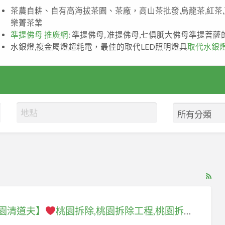
茶農自耕、自有高海拔茶園、茶廠，高山茶批發,烏龍茶,紅茶
樂菁茶業
準提佛母 推廣網
: 準提佛母, 准提佛母,七俱胝大佛母準提菩
水銀燈,複金屬燈超耗電，最佳的取代LED照明燈具
取代水銀
RS
Fe
for
園清道夫】
桃園拆除,桃園拆除工程,桃園拆除清運,桃園拆除推薦,桃園拆除裝潢,桃園區拆除,中壢拆除,八德拆除,林口拆除,龜山拆除,桃園拆除公司,桃園拆除工程推薦,桃園裝潢拆除清運,桃園拆除工程報價,拆除工程桃園,室內拆除工程桃園,辦公室拆除桃園,店面拆除桃園
ad