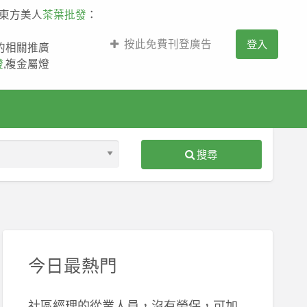
,東方美人
茶葉批發
：
按此免費刊登廣告
登入
薩的相關推廣
燈
,複金屬燈
搜尋
S
ed
今日最熱門
社區經理的從業人員，沒有勞保，可加