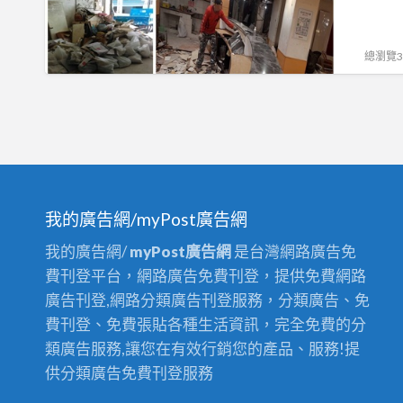
區
裝
桃
桃
拆
潢,
園
園
除,
總瀏覽31
桃
拆
拆
中
園
除
除
壢
區
清
清
拆
拆
運,
運,
除,
除,
桃
桃
八
中
園
園
德
壢
拆
我的廣告網/myPost廣告網
裝
拆
拆
除
潢
我的廣告網/
myPost廣告網
是台灣網路廣告免
除,
除,
裝
拆
費刊登平台，網路廣告免費刊登，提供免費網路
林
八
潢,
除,
廣告刊登,網路分類廣告刊登服務，分類廣告、免
口
德
桃
桃
費刊登、免費張貼各種生活資訊，完全免費的分
拆
拆
園
園
類廣告服務,讓您在有效行銷您的產品、服務!提
除,
除,
拆
拆
供分類廣告免費刊登服務
龜
龜
除
除
山