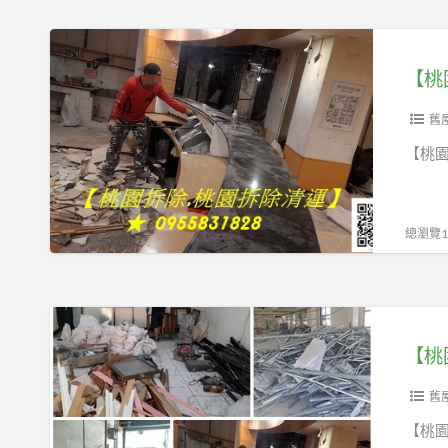
除,
清
桃
【桃
運,
園
園
【桃
桃
拆
清
園
除
道
舊
拆
清
夫】
【桃園
除
運,
推
桃
桃
薦,
園
園
總瀏覽12
桃
拆
拆
園
除
除,
拆
工
桃
【桃
除
程,
園
園
裝
【桃
桃
拆
清
潢,
園
除
道
舊
桃
拆
工
夫】
園
【桃園
除
程,