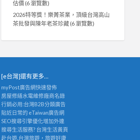
估價
(6 瀏覽數)
2026特等獎！樂菁茶業，頂級台灣高山
茶批發與陳年老茶珍藏
(6 瀏覽數)
[e台灣]還有更多…
myPost廣告網
快速發佈
房屋修繕
水電維修廠商名錄
行銷必用:台灣B2B
分類廣告
貼近日常的
eTaiwan廣告網
SEO搜尋引擎優化
增加外連
搜尋生活服務? 台灣
生活黃頁
赴台遊,台灣旅遊
，旅遊好康