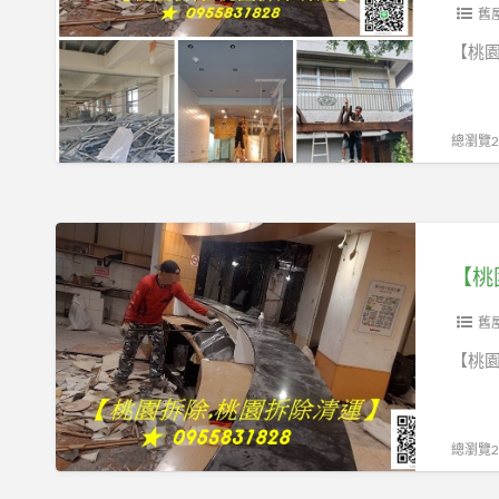
道
舊
夫】
【桃園
桃
園
總瀏覽20
拆
除,
桃
【桃
園
園
【桃
拆
清
除
道
舊
工
夫】
【桃園
程,
桃
桃
園
園
總瀏覽27
拆
拆
除