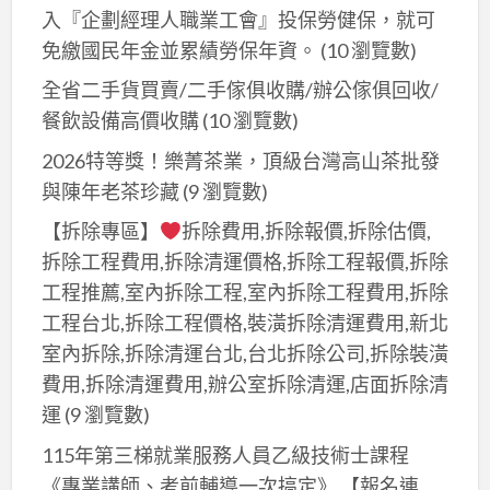
入『企劃經理人職業工會』投保勞健保，就可
免繳國民年金並累績勞保年資。
(10 瀏覽數)
全省二手貨買賣/二手傢俱收購/辦公傢俱回收/
餐飲設備高價收購
(10 瀏覽數)
2026特等獎！樂菁茶業，頂級台灣高山茶批發
與陳年老茶珍藏
(9 瀏覽數)
【拆除專區】
拆除費用,拆除報價,拆除估價,
拆除工程費用,拆除清運價格,拆除工程報價,拆除
工程推薦,室內拆除工程,室內拆除工程費用,拆除
工程台北,拆除工程價格,裝潢拆除清運費用,新北
室內拆除,拆除清運台北,台北拆除公司,拆除裝潢
費用,拆除清運費用,辦公室拆除清運,店面拆除清
運
(9 瀏覽數)
115年第三梯就業服務人員乙級技術士課程
《專業講師、考前輔導一次搞定》 【報名連