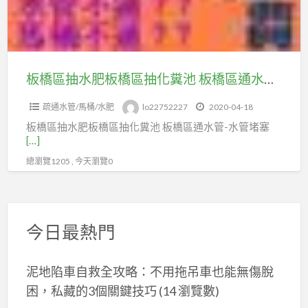
不
板
通
橋
區
抽
板橋區抽水肥板橋區抽化糞池 板橋區通水管-水管堵塞-水管包通
化
疏通水管/馬桶/水肥
lo22752227
2020-04-18
糞
板橋區抽水肥板橋區抽化糞池 板橋區通水管-水管堵塞
池
[…]
板
總瀏覽1205 , 今天瀏覽0
橋
區
通
水
今日最熱門
管-
水
泥地陷車自救全攻略：不用拖吊車也能無傷脫
管
困，私藏的3個關鍵技巧
(14 瀏覽數)
堵