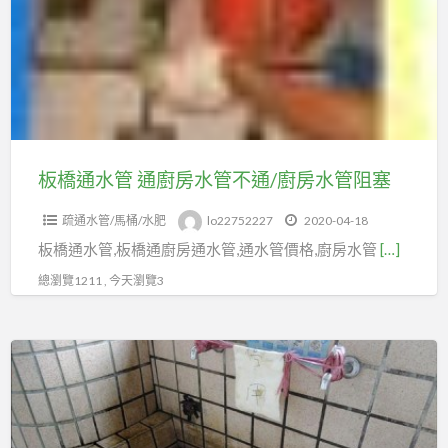
水
管
通
廚
房
水
管
板橋通水管 通廚房水管不通/廚房水管阻塞
不
疏通水管/馬桶/水肥
lo22752227
2020-04-18
通/
板橋通水管,板橋通廚房通水管,通水管價格,廚房水管
[…]
廚
房
總瀏覽1211 , 今天瀏覽3
水
管
板
阻
橋
塞
通
水