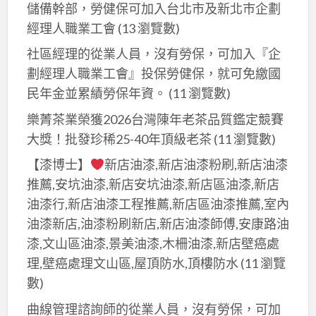
塞-
儲備幹部，勞健保可加入台北市及新北巿企劃
水
經理人職業工會
(13 瀏覽數)
管
社區經理的從業人員，沒有勞保，可加入『企
包
劃經理人職業工會』投保勞健保，就可免繳國
通
民年金並累績勞保年資。
(11 瀏覽數)
樂菁茶業榮獲2026台灣陳年老茶品質鑑定競賽
大獎！批發珍稀25-40年頂級老茶
(11 瀏覽數)
【漆博士】
新店油漆,新店油漆粉刷,新店油漆
推薦,安坑油漆,新店安坑油漆,新店區油漆,新店
油漆行,新店油漆工程推薦,新店區油漆推薦,室內
油漆新店,油漆粉刷新店,新店油漆師傅,安康路油
漆,文山區油漆,景美油漆,木柵油漆,新店壁癌處
理,壁癌處理文山區,屋頂防水,頂樓防水
(11 瀏覽
數)
曲線管理諮詢師的從業人員，沒有勞保，可加