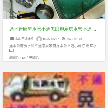
水
通
管
通
不
水
通
管
怎
通水管廚房水管不通怎麼辦廚房水管不通 浴室水管不通
麼
水電/空調維修
lo22752227
2020-04-18
辦
通水管廚房水管不通怎麼辦廚房水管不通小蘇打 浴室水
廚
[…]
房
總瀏覽1840 , 今天瀏覽2
水
管
不
板
通
橋
浴
區
室
抽
水
水
管
肥