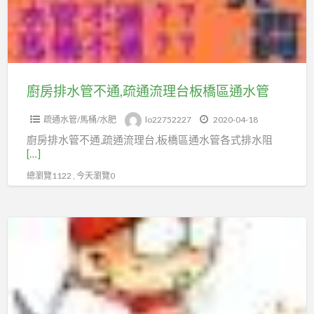
不
通,
疏
通
流
廚房排水管不通,疏通流理台板橋區通水管
理
疏通水管/馬桶/水肥
lo22752227
2020-04-18
台
廚房排水管不通,疏通流理台,板橋區通水管各式排水阻
板
[…]
橋
總瀏覽1122 , 今天瀏覽0
區
通
水
板
管
橋
區
廚
房