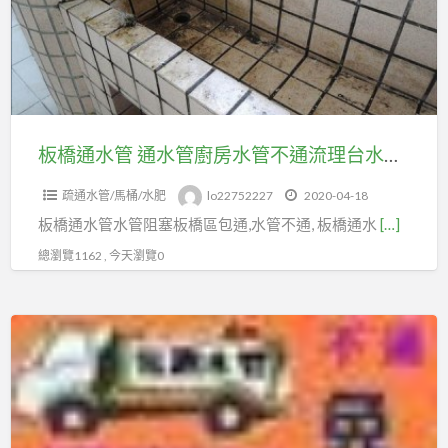
管
通
水
管
廚
房
板橋通水管 通水管廚房水管不通流理台水管阻塞
水
疏通水管/馬桶/水肥
lo22752227
2020-04-18
管
板橋通水管水管阻塞板橋區包通,水管不通, 板橋通水
[…]
不
通
總瀏覽1162 , 今天瀏覽0
流
理
廚
台
房
水
排
管
水
阻
管
塞