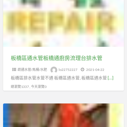
區
通
水
管
板
橋
通
廚
板橋區通水管板橋通廚房流理台排水管
房
疏通水管/馬桶/水肥
lo22752227
2021-04-22
流
板橋區排水管水管不通 板橋區通水管, 板橋區通水管
[…]
理
台
總瀏覽1337 , 今天瀏覽0
排
水
板
管
橋
通