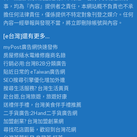
事，均為『內容』提供者之責任，本網站概不負責也不承
擔任何法律責任，僅係提供不特定對象刊登之媒介。任何
內容一經舉報與發現不當，將立即刪除帳號與內容。
[e台灣]還有更多…
myPost廣告網
快速發佈
房屋修繕
水電維修廠商名錄
行銷必用:台灣B2B
分類廣告
貼近日常的
eTaiwan廣告網
SEO搜尋引擎優化
增加外連
搜尋生活服務? 台灣
生活黃頁
赴台遊,台灣旅遊
，旅遊好康
送禮伴手禮，台灣美食
伴手禮
推薦
二手貨廣告:2Hand
二手貨
廣告網
加盟創業? 台灣
加盟創業
網
尋找花店園藝，歡迎到
台灣花網