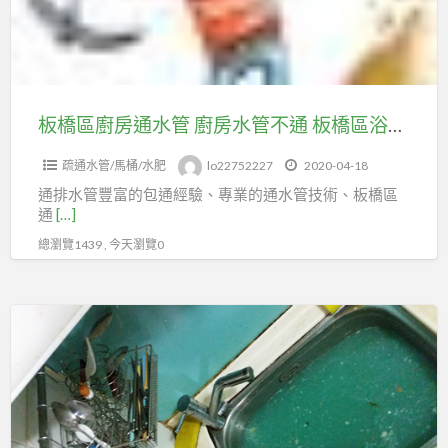
通
水
管
廚
房
板橋區廚房通水管 廚房水管不通 板橋區浴室水管不通 通水管
水
疏通水管/馬桶/水肥
lo22752227
2020-04-18
管
通排水管豐富的包通經驗、專業的通水管技術、板橋區
不
通
[…]
通
總瀏覽1439 , 今天瀏覽0
板
橋
區
通
浴
水
室
管
水
廚
管
房
不