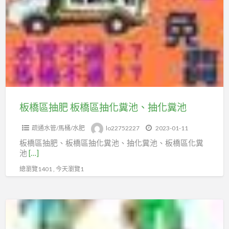
a
區
t
抽
肥
板
橋
區
抽
化
板橋區抽肥 板橋區抽化糞池、抽化糞池
糞
疏通水管/馬桶/水肥
lo22752227
2023-01-11
池、
板橋區抽肥、板橋區抽化糞池、抽化糞池、板橋區化糞
抽
池
[…]
化
總瀏覽1401 , 今天瀏覽1
糞
池
板
橋