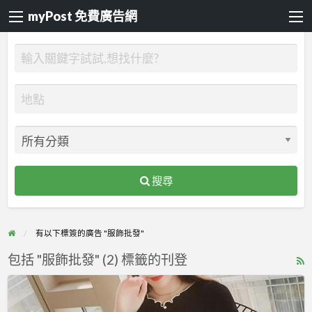
myPost 免費廣告網
搜尋
有以下標簽的廣告 "服飾批發"
包括 "服飾批發" (2) 標籤的刊登
R
F
流
f
行