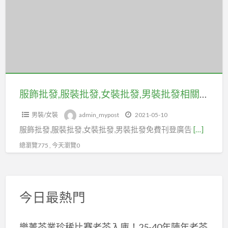
發,
發.
服
生
裝
活
批
百
發,
貨
女
批
裝
服飾批發,服裝批發,女裝批發,男裝批發相關可免費刊登廣告在coolbuy.com.tw
發.
批
不
男裝/女裝
admin_mypost
2021-05-10
發,
限
服飾批發,服裝批發,女裝批發,男裝批發免費刊登廣告
[…]
男
件
裝
總瀏覽775 , 今天瀏覽0
數
批
一
發
件
相
起
今日最熱門
關
批
可
樂菁茶業珍稀比賽老茶入庫！25-40年陳年老茶
免