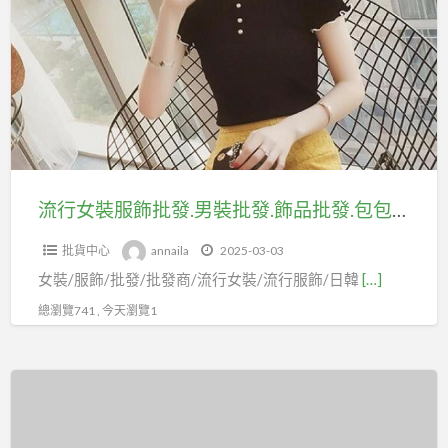
a
女
t
裝
服
飾
批
發.
男
裝
流行女裝服飾批發.男裝批發.飾品批發.包包批發.生活百貨批發.不限件數一件起批
批
批貨中心
annaila
2025-03-03
發.
女裝/服飾/批發/批發商/流行女裝/流行服飾/日韓
[…]
飾
品
總瀏覽741 , 今天瀏覽1
批
發.
服
包
飾
包
批
批