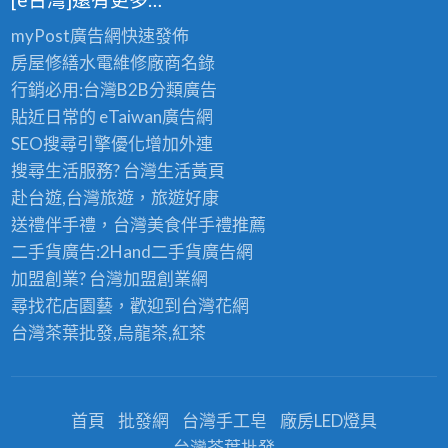
myPost廣告網
快速發佈
房屋修繕
水電維修廠商名錄
行銷必用:台灣B2B
分類廣告
貼近日常的
eTaiwan廣告網
SEO搜尋引擎優化
增加外連
搜尋生活服務? 台灣
生活黃頁
赴台遊,台灣旅遊
，旅遊好康
送禮伴手禮，台灣美食
伴手禮
推薦
二手貨廣告:2Hand
二手貨
廣告網
加盟創業? 台灣
加盟創業
網
尋找花店園藝，歡迎到
台灣花網
台灣茶葉批發
,烏龍茶,紅茶
首頁
批發網
台灣手工皂
廠房LED燈具
台灣茶葉批發