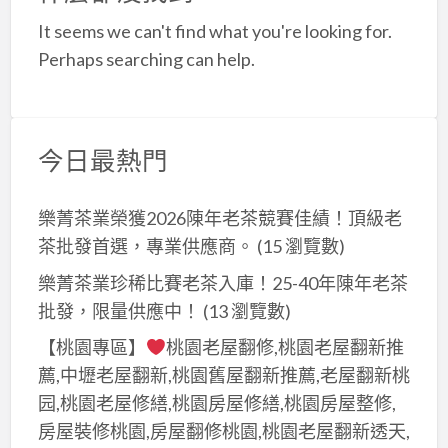
a
It seems we can't find what you're looking for.
t
Perhaps searching can help.
今日最熱門
樂菁茶業榮獲2026陳年老茶競賽佳績！頂級老
茶批發首選，專業供應商。
(15 瀏覽數)
樂菁茶業珍稀比賽老茶入庫！25-40年陳年老茶
批發，限量供應中！
(13 瀏覽數)
【桃園專區】
桃園老屋翻修,桃園老屋翻新推
薦,中壢老屋翻新,桃園舊屋翻新推薦,老屋翻新桃
园,桃園老屋修繕,桃園房屋修繕,桃園房屋整修,
房屋裝修桃園,房屋翻修桃園,桃園老屋翻新透天,