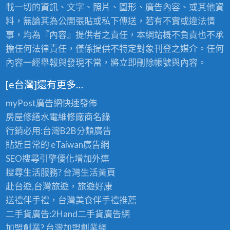
載一切的資訊、文字、照片、圖形、廣告內容、或其他資
料，無論其為公開張貼或私下傳送，若有不實或違法情
事，均為『內容』提供者之責任，本網站概不負責也不承
擔任何法律責任，僅係提供不特定對象刊登之媒介。任何
內容一經舉報與發現不當，將立即刪除帳號與內容。
[e台灣]還有更多…
myPost廣告網
快速發佈
房屋修繕
水電維修廠商名錄
行銷必用:台灣B2B
分類廣告
貼近日常的
eTaiwan廣告網
SEO搜尋引擎優化
增加外連
搜尋生活服務? 台灣
生活黃頁
赴台遊,台灣旅遊
，旅遊好康
送禮伴手禮，台灣美食
伴手禮
推薦
二手貨廣告:2Hand
二手貨
廣告網
加盟創業? 台灣
加盟創業
網