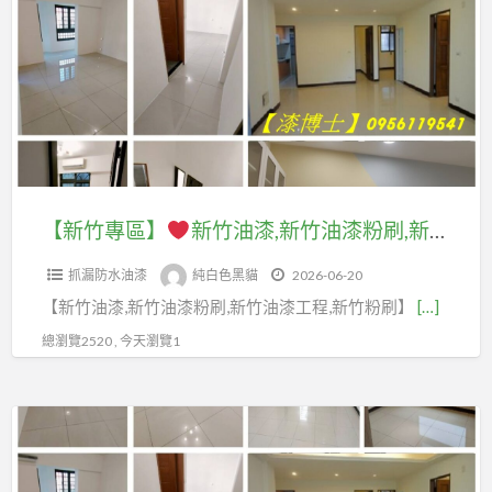
a
專
t
區】
新
竹
油
漆,
新
【新竹專區】
新竹油漆,新竹油漆粉刷,新竹油漆工程,竹北油漆,竹北油漆工程,新竹油漆推薦,竹北油漆推薦,新竹油漆報價,室內油漆新竹,室內粉刷新竹,新竹油漆行,新竹油漆價格,新竹市油漆,新竹油漆工程行,新竹油漆工程推薦,房屋油漆,新竹油漆工程價目表,新竹壁癌處理
竹
抓漏防水油漆
純白色黑貓
2026-06-20
油
【新竹油漆,新竹油漆粉刷,新竹油漆工程,新竹粉刷】
[…]
漆
粉
總瀏覽2520 , 今天瀏覽1
刷,
新
【新
竹
竹
油
專
漆