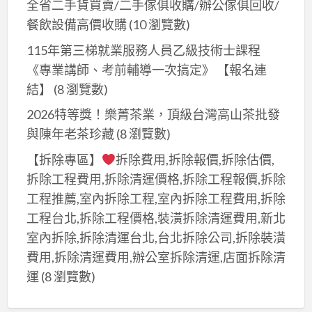
格,
屋
全省二手貨買賣/二手傢俱收購/辦公傢俱回收/
室
工
報
竹
頂
餐飲設備高價收購
(10 瀏覽數)
內
程,
價,
北
防
粉
115年第三梯就業服務人員乙級技術士課程
竹
油
油
水
刷,
《專業講師、考前輔導一次搞定》 【報名連
北
漆
漆
新
新
油
估
結】
(8 瀏覽數)
工
竹,
竹
漆
價
程,
頂
2026特等獎！樂菁茶業，頂級台灣高山茶批發
油
推
新
竹
樓
與陳年老茶珍藏
(8 瀏覽數)
漆
薦,
竹,
北
防
工
【拆除專區】
拆除費用,拆除報價,拆除估價,
油
新
油
水
程
拆除工程費用,拆除清運價格,拆除工程報價,拆除
漆
竹
漆
行,
工程推薦,室內拆除工程,室內拆除工程費用,拆除
估
油
推
新
工程台北,拆除工程價格,裝潢拆除清運費用,新北
價
漆
薦,
竹
室內拆除,拆除清運台北,台北拆除公司,拆除裝潢
新
工
新
油
費用,拆除清運費用,辦公室拆除清運,店面拆除清
竹,
程
竹
漆
運
(8 瀏覽數)
室
價
油
行
內
目
漆
推