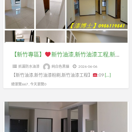
區】
工
程,
新
竹
竹
北
油
油
漆,
漆,
新
【新竹專區】
新竹油漆,新竹油漆工程,新竹油漆粉刷,竹北油漆,新竹油漆推薦,新竹油漆價格,竹北油漆工程,竹北油漆推薦,新竹油漆報價,新竹油漆工程推薦,新竹油漆透天,新竹油漆師傅推薦,油漆估價新竹,室內油漆新竹,新竹油漆工程行,新竹油漆行推薦,新竹市油漆,新竹壁癌
竹
竹
北
抓漏防水油漆
純白色黑貓
2026-06-06
油
油
【新竹油漆,新竹油漆粉刷,新竹油漆工程】
:09
[…]
漆
漆
工
總瀏覽667 , 今天瀏覽0
工
程,
程,
新
新
【新
竹
竹
竹
油
油
專
漆
漆
區】
粉