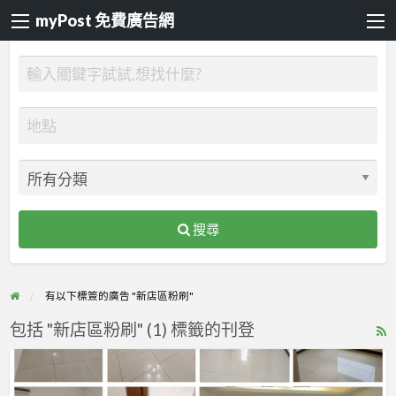
myPost 免費廣告網
搜尋
有以下標簽的廣告 "新店區粉刷"
包括 "新店區粉刷" (1) 標籤的刊登
R
F
【漆
f
博