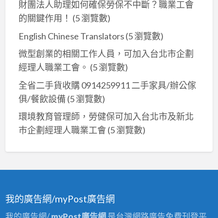
新
財團法人助理如何確保勞保不中斷？職業工會
店
的關鍵作用！
(5 瀏覽數)
油
English Chinese Translators
(5 瀏覽數)
漆
微型創業的相關工作人員，可加入台北市企劃
行,
經理人職業工會。
(5 瀏覽數)
新
店
全省二手貨收購 0914259911 二手家具/辦公傢
油
俱/餐飲設備
(5 瀏覽數)
漆
環境教育管理師，勞健保可加入台北市及新北
工
巿企劃經理人職業工會
(5 瀏覽數)
程
推
薦,
新
店
我的廣告網/myPost廣告網
區
油
我的廣告網/
myPost廣告網
是台灣網路廣告免費刊登平