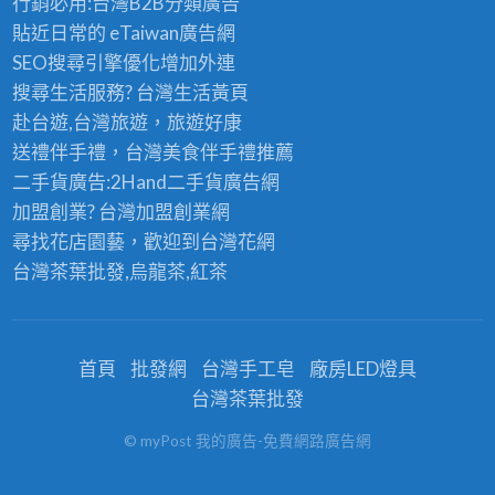
店
行銷必用:台灣B2B
分類廣告
油
貼近日常的
eTaiwan廣告網
漆
SEO搜尋引擎優化
增加外連
師
搜尋生活服務? 台灣
生活黃頁
傅,
赴台遊,台灣旅遊
，旅遊好康
安
送禮伴手禮，台灣美食
伴手禮
推薦
康
二手貨廣告:2Hand
二手貨
廣告網
路
加盟創業? 台灣
加盟創業
網
油
尋找花店園藝，歡迎到
台灣花網
漆,
台灣茶葉批發
,烏龍茶,紅茶
文
山
區
首頁
批發網
台灣手工皂
廠房LED燈具
油
台灣茶葉批發
漆,
© myPost 我的廣告-免費網路廣告網
景
美