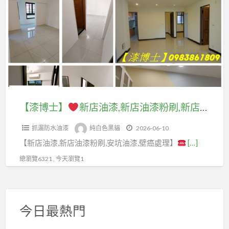
a
士】
t
新
店
油
漆,
新
店
【漆博士】
新店油漆,新店油漆粉刷,新店油漆推薦,安坑油漆,新店安坑油漆,新店區油漆,新店油漆行,新店油漆工程推薦,新店區油漆推薦,室內油漆新店,油漆粉刷新店,新店油漆師傅,安康路油漆,文山區油漆,景美油漆,木柵油漆,新店壁癌處理,壁癌處理文山區,屋頂防水,頂樓防水
油
抓漏防水油漆
純白色黑貓
2026-06-10
漆
【新店油漆,新店油漆粉刷,安坑油漆,壁癌處理】
[…]
粉
刷,
總瀏覽6321 , 今天瀏覽1
新
店
油
今日最熱門
漆
推