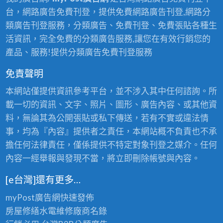
漆
台，網路廣告免費刊登，提供免費網路廣告刊登,網路分
推
類廣告刊登服務，分類廣告、免費刊登、免費張貼各種生
薦,
活資訊，完全免費的分類廣告服務,讓您在有效行銷您的
室
產品、服務!提供分類廣告免費刊登服務
內
免責聲明
油
漆
本網站僅提供資訊參考平台，並不涉入其中任何諮詢。所
新
載一切的資訊、文字、照片、圖形、廣告內容、或其他資
店,
料，無論其為公開張貼或私下傳送，若有不實或違法情
油
事，均為『內容』提供者之責任，本網站概不負責也不承
漆
擔任何法律責任，僅係提供不特定對象刊登之媒介。任何
粉
內容一經舉報與發現不當，將立即刪除帳號與內容。
刷
[e台灣]還有更多…
新
店,
myPost廣告網
快速發佈
新
房屋修繕
水電維修廠商名錄