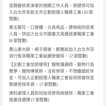
塗鴉藝術表演者的相關工作人員，勞健保可加
薦,
入台北市及新北巿企劃經理人職業工會
(10 瀏
安
坑
覽數)
油
賣玉蘭花、口香糖、文具用品、便條紙的從業
漆,
人員，快加入台北市圖書文具運送業職業工會
新
(8 瀏覽數)
店
賣山東大餅、槓子頭者，都應該加入台北市百
安
貨行售貨職業工會延續勞健保。
(7 瀏覽數)
坑
油
【企劃工會加勞健保】寵物溝通師、寵物行為
漆,
教學、寵物傳意師，沒有勞保，不想繳國民年
新
金，可加入企劃經理人職業工會投保勞健保並
店
累績勞保年資。
(7 瀏覽數)
區
資料處理人員如何投保勞保與健保，職業工會
油
是最佳選擇
(7 瀏覽數)
漆,