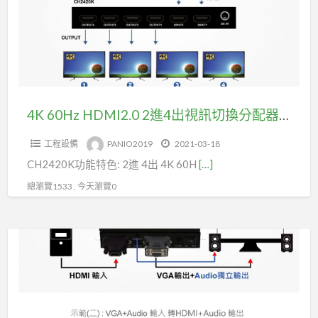
,
進
18Gbps
4
,
出
HDR10,
視
聲
訊
音
切
4K 60Hz HDMI2.0 2進4出視訊切換分配器YUV4:4:4 支援3.5mm 和 SPDIF音訊輸出(型號CH2420K)
獨
換
立
工程設備
PANIO2019
2021-03-18
分
輸
CH2420K功能特色: 2進 4出 4K 60H
[…]
配
出
器
總瀏覽1533 , 今天瀏覽0
(型
YUV4:4:4
號
支
CH8820K)
一
援
機
3.5mm
在
和
手，
SPDIF
輕