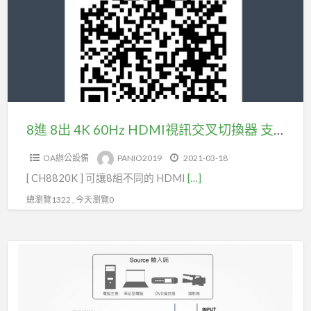
出
4K
60Hz
HDMI
視
訊
交
8進 8出 4K 60Hz HDMI視訊交叉切換器 支援HDMI2.0 , YUV4:4:4 , 18Gbps , HDR10, 聲音獨立輸出(型號CH8820K)
叉
OA辦公設備
PANIO2019
2021-03-18
切
[ CH8820K ] 可讓8組不同的 HDMI
[…]
換
器
總瀏覽1322 , 今天瀏覽0
支
援
4K
HDMI2.0
60Hz
,
HDMI2.0
YUV4:4:4
2