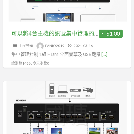
號
機
轉
的
換
訊
百
號
可以將4台主機的訊號集中管理的4K HDMI USB切換器還有聲音輸出(HK405)
$1.00
變
集
機
工程設備
PANIO2019
2021-03-16
中
(型
集中管理控制 1組 HDMI介面螢幕及 USB鍵鼠
[…]
管
號
理
總瀏覽1466 , 今天瀏覽0
CM55)
的
4K
4K
HDMI
60Hz
USB
4
切
進
換
8
器
出
還
矩