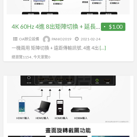
有
陣
聲
切
音
換
4K 60Hz 4進 8出矩陣切換 + 延長IR管理器支援RS232操控(型號HD4420K)
$1.00
輸
+
出
OA辦公設備
PANIO2019
2021-02-24
延
(HK405)
一機兩用 矩陣切換 + 遠距傳輸訊號, 4進 4出
[…]
長
IR
總瀏覽1154 , 今天瀏覽0
管
理
4K
器
HDMI
支
直
援
立
RS232
螢
操
幕
控
旋
(型
轉