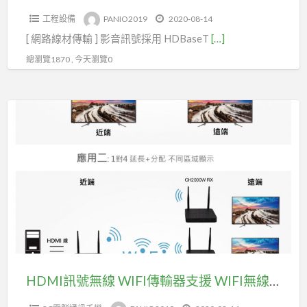
CEC
出
工程設備
PANIO2019
2020-08-14
功
(型
[ 網路線材傳輸 ] 影音訊號採用 HDBaseT
[…]
能
號
(型
總瀏覽1870 , 今天瀏覽0
CH4430)
號
HD6000K)
HDMI
訊
號
無
線
WIFI
傳
輸
器
支
HDMI訊號無線 WIFI傳輸器支援 WIFI無線傳輸 HDMI+IR訊號，最長可達 200米(型號CH2000W)
援