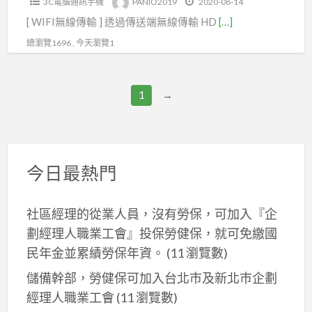
3C電腦通訊手機
PANIO2019
2020-08-14
WIFI
[ WIFI無線傳輸 ] 透過傳送端無線傳輸 HD
[…]
無
線
總瀏覽1696 , 今天瀏覽1
傳
輸
1
→
HDMI+IR
訊
號，
最
今日最熱門
長
可
達
社區經理的從業人員，沒有勞保，可加入『企
200
劃經理人職業工會』投保勞健保，就可免繳國
米
民年金並累績勞保年資。
(11 瀏覽數)
(型
儲備幹部，勞健保可加入台北市及新北巿企劃
號
經理人職業工會
(11 瀏覽數)
CH2000W)