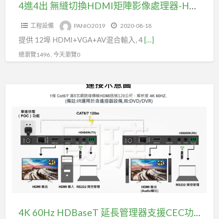
矩
4進4出 無縫切換HDMI矩陣影像處理器-HDMI+VGA+AV 混合輸入畫面淡入淡出(型號CH4430)
陣
工程設備
PANIO2019
2020-08-18
影
提供 12埠 HDMI+VGA+AV混合輸入, 4
[…]
像
處
總瀏覽1496 , 今天瀏覽0
理
器-
4K
HDMI+VGA+AV
60Hz
混
HDBaseT
合
延
輸
長
入
管
畫
理
面
器
淡
支
入
援
4K 60Hz HDBaseT 延長管理器支援CEC功能(型號HD6000K)
淡