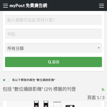
myPost 免費廣告網
搜尋
有以下標簽的廣告 "數位攝錄影機"
包括 "數位攝錄影機" (29) 標籤的刊登
R
F
頁面 1 / 3
f
將