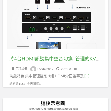
a
4
t
台
HDMI
訊
號
集
中
整
合
將4台HDMI訊號集中整合切換+管理的KVM支援RS232操控(型號HK405)
切
工程設備
PANIO2019
2021-03-18
換
功能特色 集中管理控制 1組 HDMI介面螢幕及
[…]
+管
理
總瀏覽1162 , 今天瀏覽1
的
KVM
TVI
支
+
援