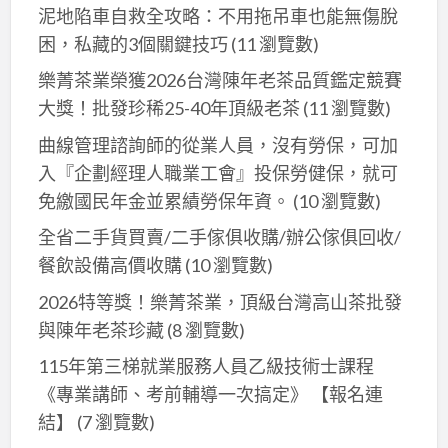
泥地陷車自救全攻略：不用拖吊車也能無傷脫
困，私藏的3個關鍵技巧
(11 瀏覽數)
樂菁茶業榮獲2026台灣陳年老茶品質鑑定競賽
大獎！批發珍稀25-40年頂級老茶
(11 瀏覽數)
曲線管理諮詢師的從業人員，沒有勞保，可加
入『企劃經理人職業工會』投保勞健保，就可
免繳國民年金並累績勞保年資。
(10 瀏覽數)
全省二手貨買賣/二手傢俱收購/辦公傢俱回收/
餐飲設備高價收購
(10 瀏覽數)
2026特等獎！樂菁茶業，頂級台灣高山茶批發
與陳年老茶珍藏
(8 瀏覽數)
115年第三梯就業服務人員乙級技術士課程
《專業講師、考前輔導一次搞定》 【報名連
結】
(7 瀏覽數)