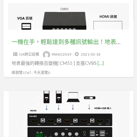
音
鬆
訊
達
輸
到
出
多
(型
種
一機在手，輕鬆達到多種訊號輸出！地表最強的多訊號轉換百變機(型號CM55)
號
訊
CH2420K)
OA辦公設備
PANIO2019
2021-03-18
號
地表最強的轉換百變機[ CM55 ] 支援CVBS
[…]
輸
出！
總瀏覽1767 , 今天瀏覽0
地
表
可
最
以
強
將
的
4
多
台
訊
主