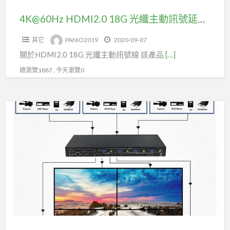
號
延
4K@60Hz HDMI2.0 18G 光纖主動訊號延長線15米(型號HOC215)
長
其它
PANIO2019
2020-09-07
線
關於HDMI2.0 18G 光纖主動訊號線 該產品
[…]
15
米
總瀏覽1887 , 今天瀏覽0
(型
號
4
HOC215)
進
4
出
無
縫
切
換
HDMI