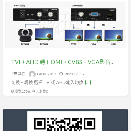
AHD
RS232
轉
操
HDMI
控
+
(型
CVBS
號
+
HK405)
VGA
影
TVI + AHD 轉 HDMI + CVBS + VGA影音訊號轉換器(型號CM14)
音
其它
PANIO2019
2021-03-18
訊
切換 + 轉換 選擇 TVI或 AHD輸入切換,
[…]
號
轉
總瀏覽1556 , 今天瀏覽0
換
器
8
(型
進
號
8
CM14)