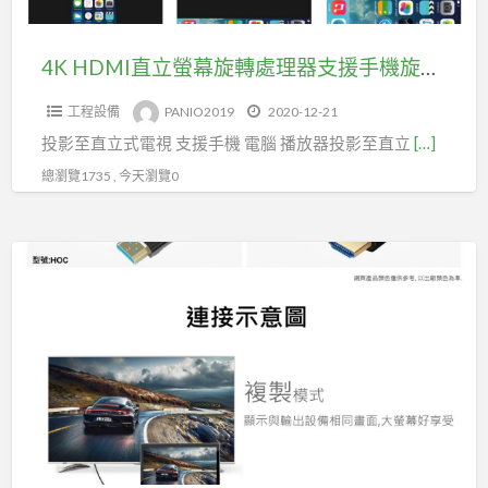
號
處
HD4420K)
理
4K HDMI直立螢幕旋轉處理器支援手機旋轉投影(型號HR01)
器
工程設備
PANIO2019
2020-12-21
支
投影至直立式電視 支援手機 電腦 播放器投影至直立
[…]
援
手
總瀏覽1735 , 今天瀏覽0
機
旋
4K@60Hz
轉
HDMI2.0
投
18G
影
光
(型
纖
號
主
HR01)
動
訊