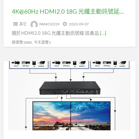
號
延
4K@60Hz HDMI2.0 18G 光纖主動訊號延長線15米(型號HOC215)
長
其它
PANIO2019
2020-09-07
線
關於HDMI2.0 18G 光纖主動訊號線 該產品
[…]
15
米
總瀏覽1888 , 今天瀏覽1
(型
號
4
HOC215)
進
4
出
無
縫
切
換
HDMI