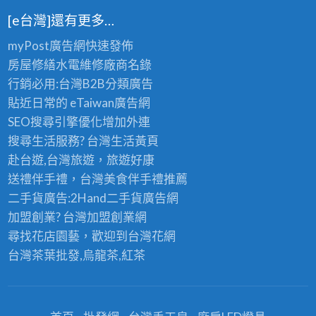
[e台灣]還有更多…
myPost廣告網
快速發佈
房屋修繕
水電維修廠商名錄
行銷必用:台灣B2B
分類廣告
貼近日常的
eTaiwan廣告網
SEO搜尋引擎優化
增加外連
搜尋生活服務? 台灣
生活黃頁
赴台遊,台灣旅遊
，旅遊好康
送禮伴手禮，台灣美食
伴手禮
推薦
二手貨廣告:2Hand
二手貨
廣告網
加盟創業? 台灣
加盟創業
網
尋找花店園藝，歡迎到
台灣花網
台灣茶葉批發
,烏龍茶,紅茶