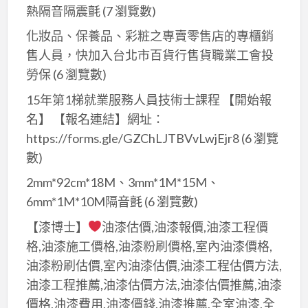
熱隔音隔震氈
(7 瀏覽數)
化妝品、保養品、彩粧之專賣零售店的專櫃銷
售人員，快加入台北市百貨行售貨職業工會投
勞保
(6 瀏覽數)
15年第1梯就業服務人員技術士課程 【開始報
名】 【報名連結】網址：
https://forms.gle/GZChLJTBVvLwjEjr8
(6 瀏覽
數)
2mm*92cm*18M、3mm*1M*15M、
6mm*1M*10M隔音氈
(6 瀏覽數)
【漆博士】
油漆估價,油漆報價,油漆工程價
格,油漆施工價格,油漆粉刷價格,室內油漆價格,
油漆粉刷估價,室內油漆估價,油漆工程估價方法,
油漆工程推薦,油漆估價方法,油漆估價推薦,油漆
價格,油漆費用,油漆價錢,油漆推薦,全室油漆,全