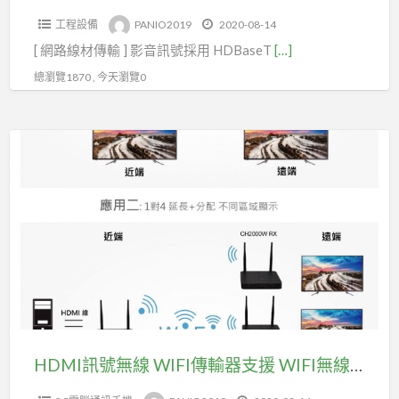
CEC
出
工程設備
PANIO2019
2020-08-14
功
(型
[ 網路線材傳輸 ] 影音訊號採用 HDBaseT
[…]
能
號
(型
總瀏覽1870 , 今天瀏覽0
CH4430)
號
HD6000K)
HDMI
訊
號
無
線
WIFI
傳
輸
器
支
HDMI訊號無線 WIFI傳輸器支援 WIFI無線傳輸 HDMI+IR訊號，最長可達 200米(型號CH2000W)
援