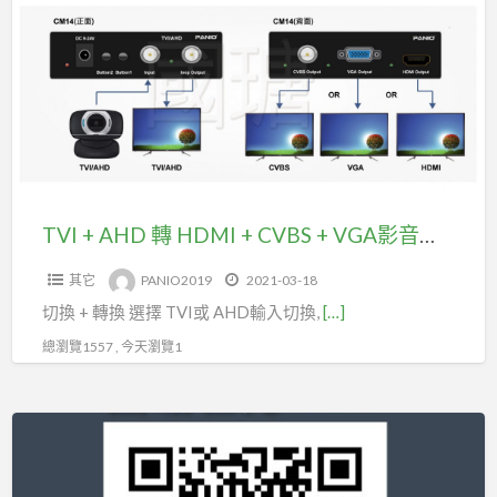
AHD
RS232
轉
操
HDMI
控
+
(型
CVBS
號
+
HK405)
VGA
影
TVI + AHD 轉 HDMI + CVBS + VGA影音訊號轉換器(型號CM14)
音
其它
PANIO2019
2021-03-18
訊
切換 + 轉換 選擇 TVI或 AHD輸入切換,
[…]
號
轉
總瀏覽1557 , 今天瀏覽1
換
器
8
(型
進
號
8
CM14)