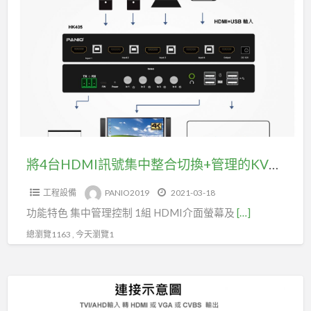
a
4
t
台
HDMI
訊
號
集
中
整
合
將4台HDMI訊號集中整合切換+管理的KVM支援RS232操控(型號HK405)
切
工程設備
PANIO2019
2021-03-18
換
功能特色 集中管理控制 1組 HDMI介面螢幕及
[…]
+管
理
總瀏覽1163 , 今天瀏覽1
的
KVM
TVI
支
+
援