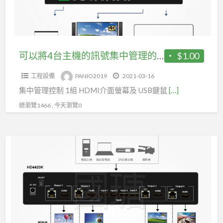
號
機
轉
的
換
訊
百
號
可以將4台主機的訊號集中管理的4K HDMI USB切換器還有聲音輸出(HK405)
$1.00
變
集
機
工程設備
PANIO2019
2021-03-16
中
(型
集中管理控制 1組 HDMI介面螢幕及 USB鍵鼠
[…]
管
號
理
總瀏覽1466 , 今天瀏覽0
CM55)
的
4K
4K
HDMI
60Hz
USB
4
切
進
換
8
器
出
還
矩