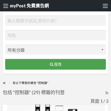
myPost 免費廣告網
搜尋
有以下標簽的廣告 "控制器"
包括 "控制器" (29) 標籤的刊登
R
F
頁面 1 / 3
f
將