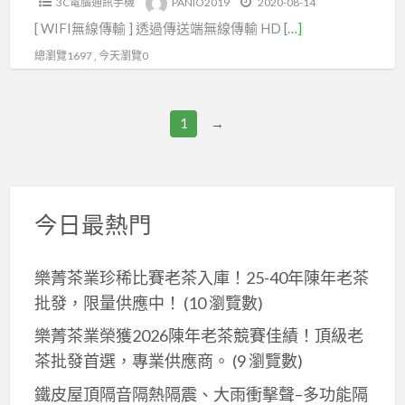
3C電腦通訊手機
PANIO2019
2020-08-14
WIFI
[ WIFI無線傳輸 ] 透過傳送端無線傳輸 HD
[…]
無
線
總瀏覽1697 , 今天瀏覽0
傳
輸
1
→
HDMI+IR
訊
號，
最
今日最熱門
長
可
達
樂菁茶業珍稀比賽老茶入庫！25-40年陳年老茶
200
批發，限量供應中！
(10 瀏覽數)
米
樂菁茶業榮獲2026陳年老茶競賽佳績！頂級老
(型
茶批發首選，專業供應商。
(9 瀏覽數)
號
鐵皮屋頂隔音隔熱隔震、大雨衝擊聲–多功能隔
CH2000W)