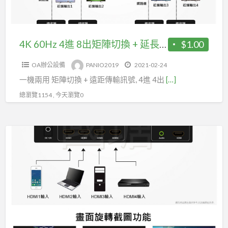
有
陣
聲
切
音
換
4K 60Hz 4進 8出矩陣切換 + 延長IR管理器支援RS232操控(型號HD4420K)
$1.00
輸
+
出
OA辦公設備
PANIO2019
2021-02-24
延
(HK405)
一機兩用 矩陣切換 + 遠距傳輸訊號, 4進 4出
[…]
長
IR
總瀏覽1154 , 今天瀏覽0
管
理
4K
器
HDMI
支
直
援
立
RS232
螢
操
幕
控
旋
(型
轉