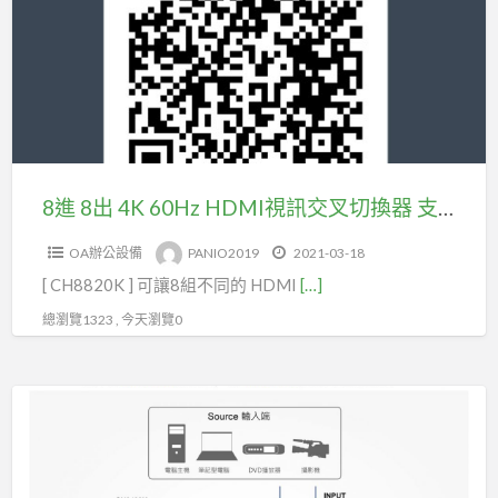
出
4K
60Hz
HDMI
視
訊
交
8進 8出 4K 60Hz HDMI視訊交叉切換器 支援HDMI2.0 , YUV4:4:4 , 18Gbps , HDR10, 聲音獨立輸出(型號CH8820K)
叉
OA辦公設備
PANIO2019
2021-03-18
切
[ CH8820K ] 可讓8組不同的 HDMI
[…]
換
器
總瀏覽1323 , 今天瀏覽0
支
援
4K
HDMI2.0
60Hz
,
HDMI2.0
YUV4:4:4
2