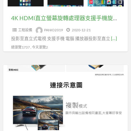
號
處
HD4420K)
理
4K HDMI直立螢幕旋轉處理器支援手機旋轉投影(型號HR01)
器
工程設備
PANIO2019
2020-12-21
支
投影至直立式電視 支援手機 電腦 播放器投影至直立
[…]
援
手
總瀏覽1737 , 今天瀏覽2
機
旋
4K@60Hz
轉
HDMI2.0
投
18G
影
光
(型
纖
號
主
HR01)
動
訊