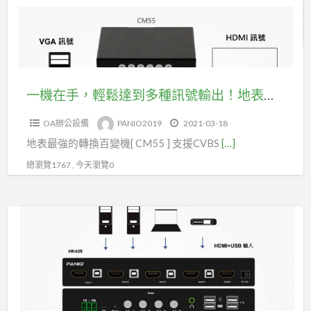
音
鬆
訊
達
輸
到
出
多
(型
種
一機在手，輕鬆達到多種訊號輸出！地表最強的多訊號轉換百變機(型號CM55)
號
訊
CH2420K)
OA辦公設備
PANIO2019
2021-03-18
號
地表最強的轉換百變機[ CM55 ] 支援CVBS
[…]
輸
出！
總瀏覽1767 , 今天瀏覽0
地
表
可
最
以
強
將
的
4
多
台
訊
主