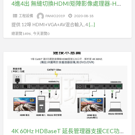
矩
4進4出 無縫切換HDMI矩陣影像處理器-HDMI+VGA+AV 混合輸入畫面淡入淡出(型號CH4430)
陣
工程設備
PANIO2019
2020-08-18
影
提供 12埠 HDMI+VGA+AV混合輸入, 4
[…]
像
處
總瀏覽1496 , 今天瀏覽0
理
器-
4K
HDMI+VGA+AV
60Hz
混
HDBaseT
合
延
輸
長
入
管
畫
理
面
器
淡
支
入
援
4K 60Hz HDBaseT 延長管理器支援CEC功能(型號HD6000K)
淡