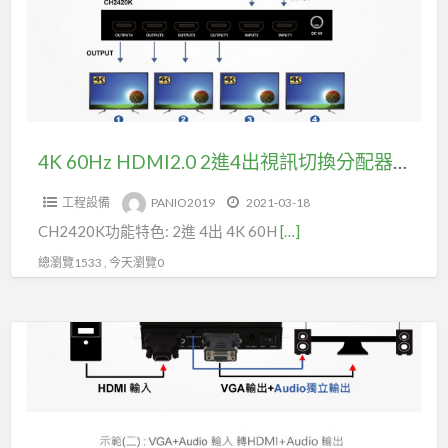
,
進
18Gbps
4
,
出
HDR10,
視
聲
訊
音
切
4K 60Hz HDMI2.0 2進4出視訊切換分配器YUV4:4:4 支援3.5mm 和 SPDIF音訊輸出(型號CH2420K)
獨
換
立
工程設備
PANIO2019
2021-03-18
分
輸
CH2420K功能特色: 2進 4出 4K 60H
[…]
配
出
器
總瀏覽1533 , 今天瀏覽0
(型
YUV4:4:4
號
支
CH8820K)
一
援
機
3.5mm
在
和
手，
SPDIF
輕