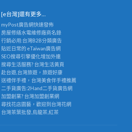
[e台灣]還有更多…
myPost廣告網
快速發佈
房屋修繕
水電維修廠商名錄
行銷必用:台灣B2B
分類廣告
貼近日常的
eTaiwan廣告網
SEO搜尋引擎優化
增加外連
搜尋生活服務? 台灣
生活黃頁
赴台遊,台灣旅遊
，旅遊好康
送禮伴手禮，台灣美食
伴手禮
推薦
二手貨廣告:2Hand
二手貨
廣告網
加盟創業? 台灣
加盟創業
網
尋找花店園藝，歡迎到
台灣花網
台灣茶葉批發
,烏龍茶,紅茶