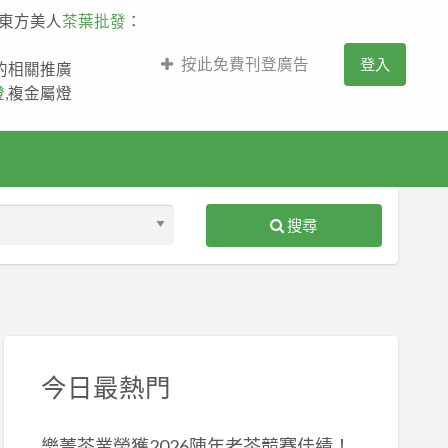
,東方美人
茶葉批發
：
按此免費刊登廣告
登入
薩的相關推廣
燈
,複金屬燈
搜尋
S
ed
今日最熱門
樂菁茶業榮獲2026陳年老茶競賽佳績！