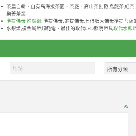
茶農自耕、自有高海拔茶園、茶廠，高山茶批發,烏龍茶,紅茶
樂菁茶業
準提佛母 推廣網
: 準提佛母, 准提佛母,七俱胝大佛母準提菩
水銀燈,複金屬燈超耗電，最佳的取代LED照明燈具
取代水銀
RS
Fe
for
ad