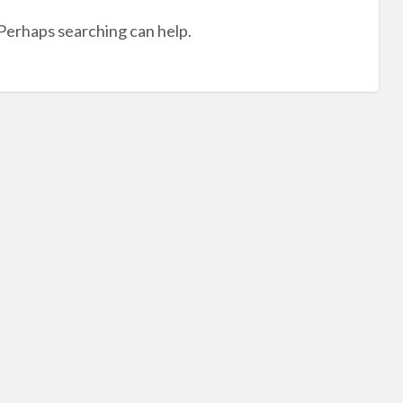
tag
 Perhaps searching can help.
房
屋
清
潔
板
橋