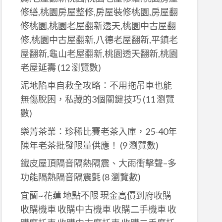
修繕,桃園房屋整修,房屋裝修桃園,房屋翻
修桃園,桃園老屋翻新透天,桃園中古屋翻
修,桃園中古屋翻新,八德老屋翻新,平鎮老
屋翻新,龜山老屋翻新,桃園透天翻新,桃園
老屋延壽
(12 瀏覽數)
泥地陷車自救全攻略：不用拖吊車也能
無傷脫困，私藏的3個關鍵技巧
(11 瀏覽
數)
樂菁茶業：珍稀比賽老茶入庫，25-40年
陳年老茶批發限量供應！
(9 瀏覽數)
鐵皮屋頂隔音隔熱隔震、大雨衝擊聲–多
功能隔熱隔音隔震氈
(8 瀏覽數)
宜蘭~花蓮 地點不限 現金高價到府收購
收購機車 收購中古機車 收購二手機車 收