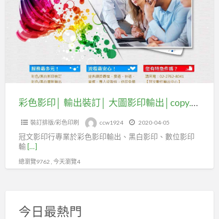
a
影
t
印
│
輸
出
裝
訂
│
彩色影印│ 輸出裝訂│ 大圖影印輸出│copy.com.tw
大
裝訂排版/彩色印刷
ccw1924
2020-04-05
圖
冠文影印行專業於彩色影印輸出、黑白影印、數位影印
影
輸
[…]
印
總瀏覽9762 , 今天瀏覽4
輸
出
│copy.com.tw
今日最熱門