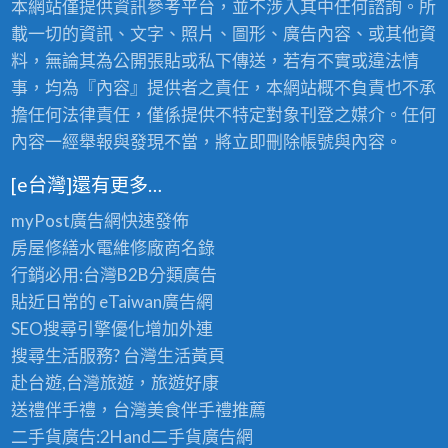
本網站僅提供資訊參考平台，並不涉入其中任何諮詢。所
載一切的資訊、文字、照片、圖形、廣告內容、或其他資
料，無論其為公開張貼或私下傳送，若有不實或違法情
事，均為『內容』提供者之責任，本網站概不負責也不承
擔任何法律責任，僅係提供不特定對象刊登之媒介。任何
內容一經舉報與發現不當，將立即刪除帳號與內容。
[e台灣]還有更多…
myPost廣告網
快速發佈
房屋修繕
水電維修廠商名錄
行銷必用:台灣B2B
分類廣告
貼近日常的
eTaiwan廣告網
SEO搜尋引擎優化
增加外連
搜尋生活服務? 台灣
生活黃頁
赴台遊,台灣旅遊
，旅遊好康
送禮伴手禮，台灣美食
伴手禮
推薦
二手貨廣告:2Hand
二手貨
廣告網