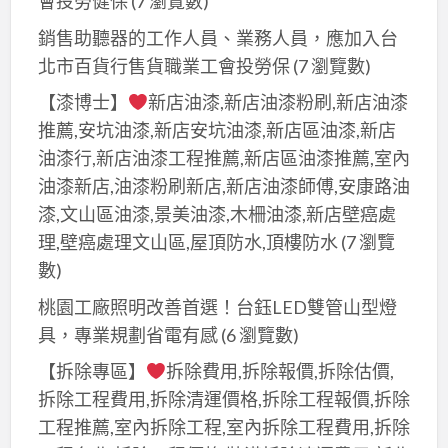
會投勞健保
(7 瀏覽數)
銷售助聽器的工作人員、業務人員，應加入台
北市百貨行售貨職業工會投勞保
(7 瀏覽數)
【漆博士】
新店油漆,新店油漆粉刷,新店油漆
推薦,安坑油漆,新店安坑油漆,新店區油漆,新店
油漆行,新店油漆工程推薦,新店區油漆推薦,室內
油漆新店,油漆粉刷新店,新店油漆師傅,安康路油
漆,文山區油漆,景美油漆,木柵油漆,新店壁癌處
理,壁癌處理文山區,屋頂防水,頂樓防水
(7 瀏覽
數)
桃園工廠照明改善首選！台鈺LED雙管山型燈
具，專業規劃省電有感
(6 瀏覽數)
【拆除專區】
拆除費用,拆除報價,拆除估價,
拆除工程費用,拆除清運價格,拆除工程報價,拆除
工程推薦,室內拆除工程,室內拆除工程費用,拆除