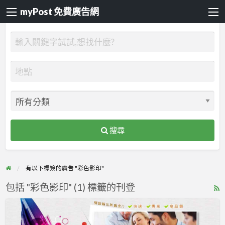
myPost 免費廣告網
搜尋
有以下標簽的廣告 "彩色影印"
包括 "彩色影印" (1) 標籤的刊登
R
F
彩
f
色