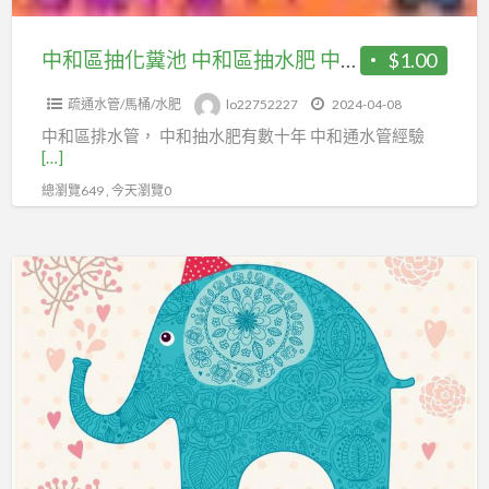
管
和
不
區
中和區抽化糞池 中和區抽水肥 中和區通水管
$1.00
通
抽
疏通水管/馬桶/水肥
lo22752227
2024-04-08
水
中和區排水管， 中和抽水肥有數十年 中和通水管經驗
肥
[…]
中
總瀏覽649 , 今天瀏覽0
和
區
通
中
水
和
管
區
抽
水
肥
清
水