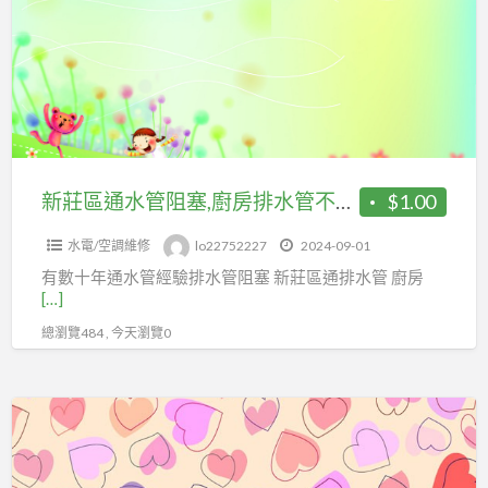
通
水
管
阻
塞,
廚
房
新莊區通水管阻塞,廚房排水管不通 廚房水管不通修理廚房 浴室
$1.00
排
水電/空調維修
lo22752227
2024-09-01
水
有數十年通水管經驗排水管阻塞 新莊區通排水管 廚房
管
[…]
不
總瀏覽484 , 今天瀏覽0
通
廚
房
廚
水
房
管
流
不