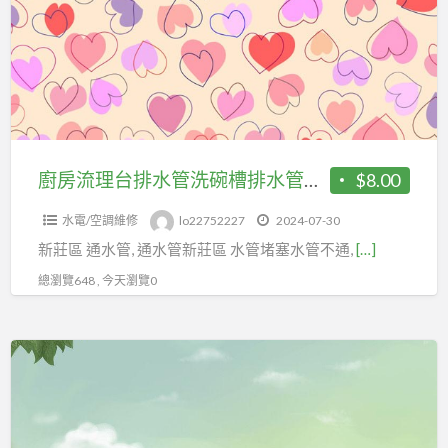
理
通
台
修
排
理
水
廚
管
房
洗
浴
碗
廚房流理台排水管洗碗槽排水管塞住 新莊區通水管
$8.00
室
槽
水電/空調維修
lo22752227
2024-07-30
排
新莊區 通水管, 通水管新莊區 水管堵塞水管不通,
[…]
水
管
總瀏覽648 , 今天瀏覽0
塞
住
廚
新
房
莊
流
區
理
通