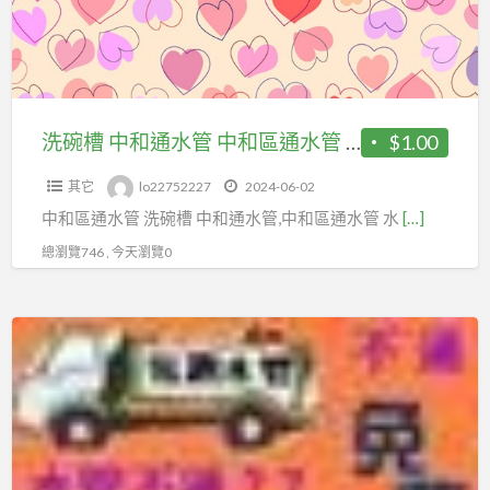
通
管
水
管
中
和
洗碗槽 中和通水管 中和區通水管 水管阻塞/水管堵塞
$1.00
區
其它
lo22752227
2024-06-02
通
中和區通水管 洗碗槽 中和通水管,中和區通水管 水
[…]
水
管
總瀏覽746 , 今天瀏覽0
水
管
泰
阻
山
塞/
區
水
廚
管
房
堵
包
塞