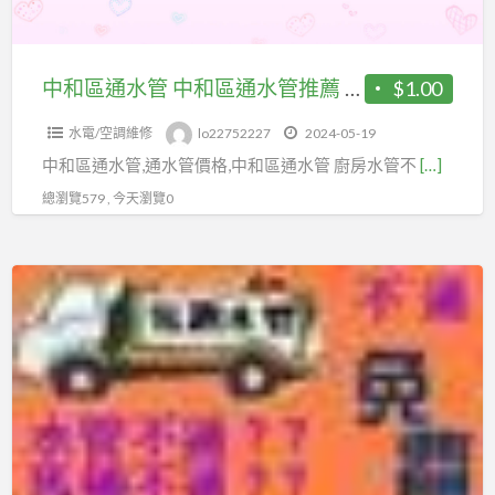
和
管
區
不
通
中和區通水管 中和區通水管推薦 通水管多少錢 廚房水管不通
$1.00
通
水
水電/空調維修
lo22752227
2024-05-19
管
中和區通水管,通水管價格,中和區通水管 廚房水管不
[…]
推
薦
總瀏覽579 , 今天瀏覽0
通
水
中
管
和
多
區
少
抽
錢
化
廚
糞
房
池
水
中