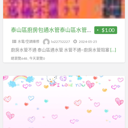
通
水
管
泰
泰山區廚房包通水管泰山區水管堵塞怎麼辦 地板下水管不通
$1.00
山
水電/空調維修
lo22752227
2024-05-25
區
廚房水管不通 泰山區通水管 水管不通~廚房水管阻塞
[…]
水
管
總瀏覽648 , 今天瀏覽0
堵
塞
中
怎
和
麼
區
辦
通
地
水
板
管
下
中
水