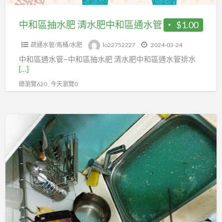
肥
中
中和區抽水肥 清水肥中和區通水管
$1.00
和
疏通水管/馬桶/水肥
lo22752227
2024-03-24
區
中和區通水管~中和區抽水肥 清水肥中和區通水管排水
通
[…]
水
總瀏覽620 , 今天瀏覽0
管
通
水
管
或
廚
房
流
理