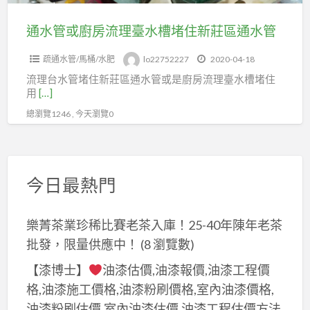
臺
水
通水管或廚房流理臺水槽堵住新莊區通水管
槽
疏通水管/馬桶/水肥
lo22752227
2020-04-18
堵
流理台水管堵住新莊區通水管或是廚房流理臺水槽堵住
住
用
[…]
新
總瀏覽1246 , 今天瀏覽0
莊
區
通
水
今日最熱門
管
樂菁茶業珍稀比賽老茶入庫！25-40年陳年老茶
批發，限量供應中！
(8 瀏覽數)
【漆博士】
油漆估價,油漆報價,油漆工程價
格,油漆施工價格,油漆粉刷價格,室內油漆價格,
油漆粉刷估價,室內油漆估價,油漆工程估價方法,