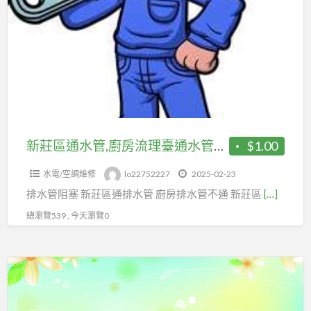
a
區
t
通
水
管,
廚
房
流
理
新莊區通水管,廚房流理臺通水管不通
$1.00
臺
水電/空調維修
lo22752227
2025-02-23
通
排水管阻塞 新莊區通排水管 廚房排水管不通 新莊區
[…]
水
管
總瀏覽539 , 今天瀏覽0
不
通
新
莊
區