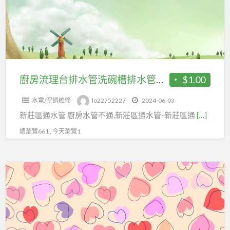
台
水
排
管
水
管
洗
碗
廚房流理台排水管洗碗槽排水管塞住 新莊區通水管
$1.00
槽
水電/空調維修
lo22752227
2024-06-03
排
新莊區通水管 廚房水管不通,新莊區通水管-新莊區通
[…]
水
管
總瀏覽661 , 今天瀏覽1
塞
住
洗
新
碗
莊
槽
區
中
通
和
水