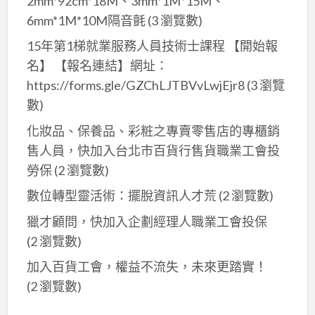
2mm*92cm*18M、3mm*1M*15M、
6mm*1M*10M隔音氈
(3 瀏覽數)
15年第1梯就業服務人員技術士課程 【開始報
名】 【報名連結】網址：
https://forms.gle/GZChLJTBVvLwjEjr8
(3 瀏覽
數)
化妝品、保養品、彩粧之專賣零售店的專櫃銷
售人員，快加入台北市百貨行售貨職業工會投
勞保
(2 瀏覽數)
數位轉型靈活術：擺脫資訊人才荒
(2 瀏覽數)
獵才顧問，快加入企劃經理人職業工會投保
(2 瀏覽數)
加入百貨工會，權益不流失，未來更踏實！
(2 瀏覽數)