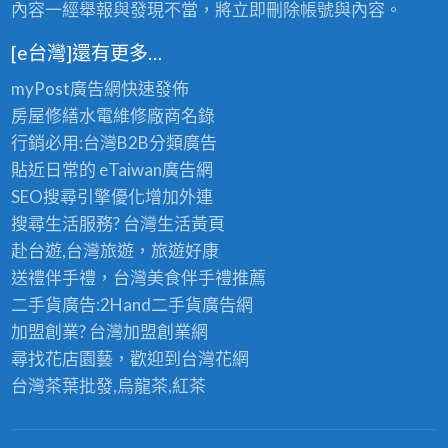
內容一經舉報與發現不當，將立即刪除帳號與內容。
[e台灣]還有更多…
myPost廣告網
快速發佈
房屋修繕
水電維修廠商名錄
行銷必用:台灣B2B
分類廣告
貼近日常的
eTaiwan廣告網
SEO搜尋引擎優化
增加外連
搜尋生活服務? 台灣
生活黃頁
赴台遊,台灣旅遊
，旅遊好康
送禮伴手禮，台灣美食
伴手禮
推薦
二手貨廣告:2Hand
二手貨
廣告網
加盟創業? 台灣
加盟創業
網
尋找花店園藝，歡迎到
台灣花網
台灣茶葉批發
,烏龍茶,紅茶