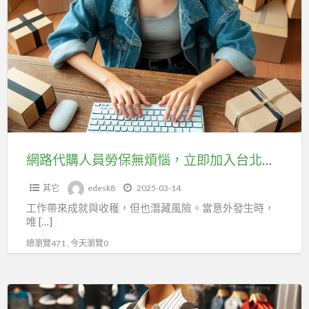
路
會，
代
權
購
益
人
不
員
掉
勞
線，
保
讓
無
你
煩
網路代購人員勞保無煩惱，立即加入台北市百貨行售貨職業工會，保障您的未來
的
惱，
未
其它
edesk8
2025-03-14
立
來
工作帶來成就與收穫，但也潛藏風險。當意外發生時，
即
更
唯
[…]
加
穩
總瀏覽471 , 今天瀏覽0
入
固！
台
北
加
市