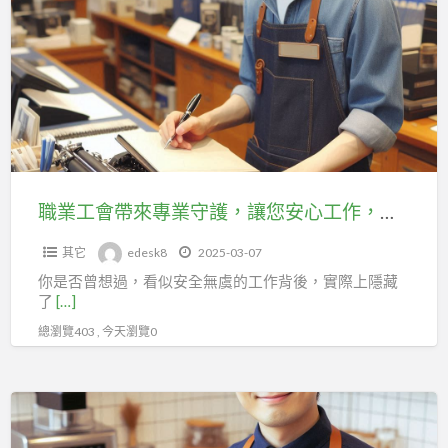
權
工
益，
會
助
帶
你
來
在
專
職
業
場
守
上
護，
職業工會帶來專業守護，讓您安心工作，無後顧之憂！
更
讓
有
其它
edesk8
2025-03-07
您
力
你是否曾想過，看似安全無虞的工作背後，實際上隱藏
安
量！
了
[…]
心
總瀏覽403 , 今天瀏覽0
工
作，
無
加
後
入
顧