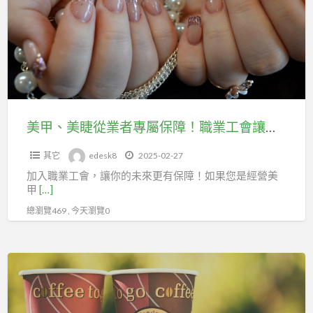
睫
益，
從
助
業
你
者
在
專
職
屬
場
保
美甲、美睫從業者專屬保障！職業工會讓你的勞保不中斷！
上
障！
更
其它
edesk8
2025-02-27
職
有
加入職業工會，讓你的未來更有保障！如果您是經營美
業
力
甲
[…]
工
量！
總瀏覽469 , 今天瀏覽0
會
讓
你
加
的
入
勞
台
保