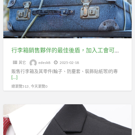
勞
售
保
夥
年
伴
資，
的
由
最
我
佳
行李箱銷售夥伴的最佳後盾，加入工會可穩定勞健保，年資不中斷，未來有保障
們
後
助
其它
edesk8
2025-02-18
盾，
您
販售行李箱及其零件(輪子、防塵套、裝飾貼紙等)的專
加
未
[…]
入
來
總瀏覽513 , 今天瀏覽0
工
無
會
憂！
可
工
穩
會
定
福
勞
利