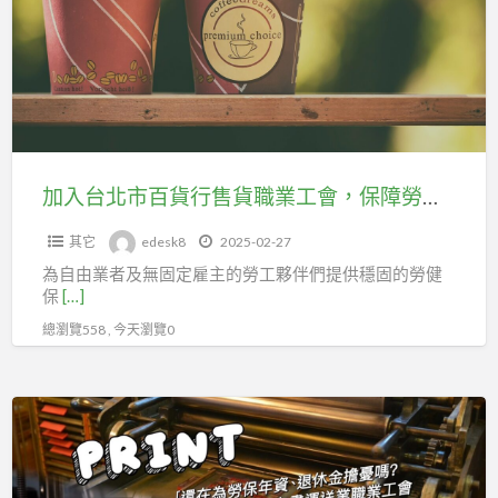
北
不
市
中
百
斷！
貨
行
售
貨
加入台北市百貨行售貨職業工會，保障勞動權益，助你在職場上更有力量！
職
其它
edesk8
2025-02-27
業
為自由業者及無固定雇主的勞工夥伴們提供穩固的勞健
工
保
[…]
會，
總瀏覽558 , 今天瀏覽0
保
障
勞
印
動
刷
權
業
益，