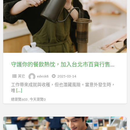
線，
你
讓
的
你
餐
的
飲
未
熱
來
忱，
更
加
穩
入
守護你的餐飲熱忱，加入台北市百貨行售貨職業工會，讓你的未來更穩固！
固！
台
其它
edesk8
2025-03-14
北
工作帶來成就與收穫，但也潛藏風險。當意外發生時，
市
唯
[…]
百
總瀏覽603 , 今天瀏覽0
貨
行
售
加
貨
入