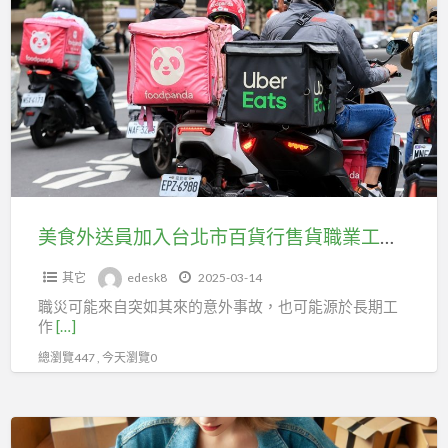
a
食
t
外
送
員
加
入
台
北
市
美食外送員加入台北市百貨行售貨職業工會，權益不掉線，讓你的未來更穩固！
百
其它
edesk8
2025-03-14
貨
職災可能來自突如其來的意外事故，也可能源於長期工
行
作
[…]
售
總瀏覽447 , 今天瀏覽0
貨
職
業
網
工