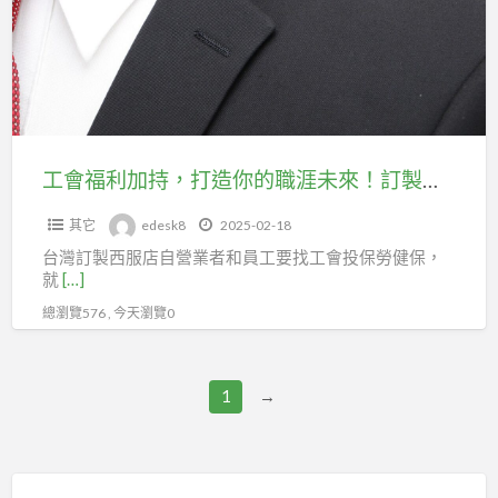
健
加
保，
持，
年
打
資
造
不
你
中
的
工會福利加持，打造你的職涯未來！訂製西服店業者的首選投保對象─台北百貨行
斷，
職
未
其它
edesk8
2025-02-18
涯
來
台灣訂製西服店自營業者和員工要找工會投保勞健保，
未
有
就
[…]
來！
保
總瀏覽576 , 今天瀏覽0
訂
障
製
西
1
→
服
店
業