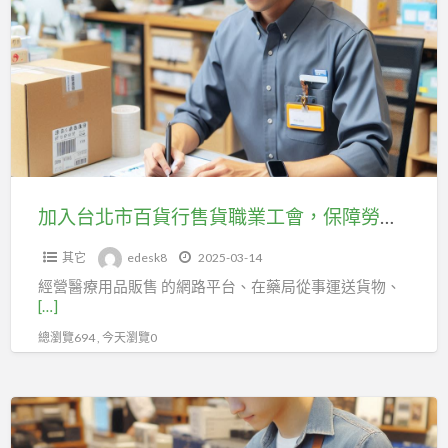
職
台
業
北
工
市
會，
百
讓
貨
你
行
的
售
未
貨
加入台北市百貨行售貨職業工會，保障勞動權益，助你在職場上更有力量！
來
職
更
其它
edesk8
2025-03-14
業
穩
經營醫療用品販售 的網路平台、在藥局從事運送貨物、
工
固！
[…]
會，
總瀏覽694 , 今天瀏覽0
保
障
勞
職
動
業