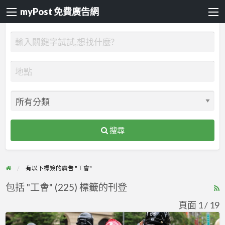
myPost 免費廣告網
搜尋
有以下標簽的廣告 "工會"
包括 "工會" (225) 標籤的刊登
R
F
頁面 1 / 19
f
美