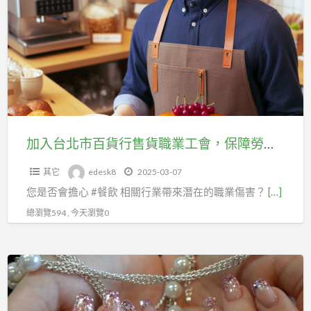
台
之
北
憂！
市
百
貨
行
售
貨
加入台北市百貨行售貨職業工會，保障勞動權益，助你在職場上更有力量！
職
其它
edesk8
2025-03-07
業
您是否會擔心 #餐飲 相關行業帶來潛在的職業傷害？
[…]
工
會，
總瀏覽594 , 今天瀏覽0
保
障
美
勞
甲、
動
美
權