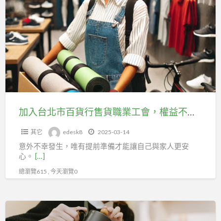
入
百
台
貨
北
行
市
售
百
貨
貨
職
行
業
售
工
貨
加入台北市百貨行售貨職業工會，權益不掉線，讓你的未來更穩固！
會，
職
保
其它
edesk8
2025-03-14
業
障
意外不幸發生，唯有提前準備才能讓自己與家人更安
工
您
心。
[…]
會，
的
總瀏覽615 , 今天瀏覽0
權
未
益
來
不
守
掉
護