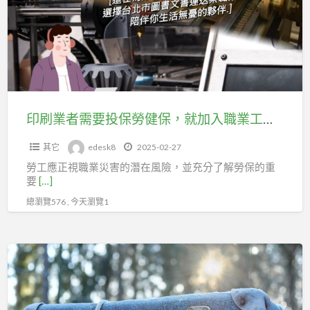
者
助
需
你
要
在
投
職
保
場
勞
上
健
印刷業者需要投保勞健保，就加入職業工會延續勞保年資，由我們助您未來無憂！
更
保，
有
其它
edesk8
2025-02-27
就
力
勞工應正視職業災害的潛在風險，並充分了解勞保的重
加
量！
要
[…]
入
總瀏覽576 , 今天瀏覽1
職
業
工
行
會
李
延
箱
續
銷