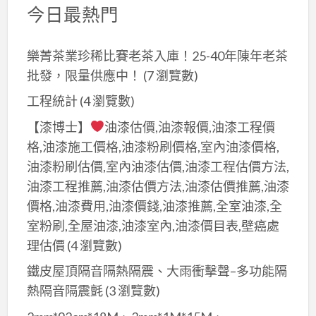
者
今日最熱門
的
首
樂菁茶業珍稀比賽老茶入庫！25-40年陳年老茶
選
批發，限量供應中！
(7 瀏覽數)
投
保
工程統計
(4 瀏覽數)
對
【漆博士】
油漆估價,油漆報價,油漆工程價
象
格,油漆施工價格,油漆粉刷價格,室內油漆價格,
─
油漆粉刷估價,室內油漆估價,油漆工程估價方法,
台
油漆工程推薦,油漆估價方法,油漆估價推薦,油漆
北
價格,油漆費用,油漆價錢,油漆推薦,全室油漆,全
百
室粉刷,全屋油漆,油漆室內,油漆價目表,壁癌處
貨
理估價
(4 瀏覽數)
行
鐵皮屋頂隔音隔熱隔震、大雨衝擊聲–多功能隔
熱隔音隔震氈
(3 瀏覽數)