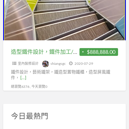
夾
件
房.
層
設
遮
增
計，
雨
建
鐵
棚.
｜
件
採
廚
加
光
房
工/
造型鐵件設計，鐵件加工/製作/安裝，造型藝術鐵件，造型格柵，翔生工程/台中優質商家
$888,888.00
罩
增
製
建
室內裝修設計
shiangsgc
2020-07-29
作/
｜
鐵件設計，藝術鐵架，鐵造型置物鐵櫃，造型屏風鐵
安
件，
[…]
樓
裝，
總瀏覽6376 , 今天瀏覽0
層
造
鋼
型
板
藝
｜
術
今日最熱門
烤
鐵
漆
件，