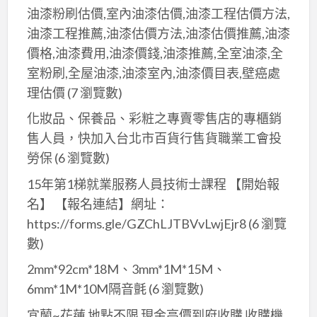
璃
油漆粉刷估價,室內油漆估價,油漆工程估價方法,
自
油漆工程推薦,油漆估價方法,油漆估價推薦,油漆
動
價格,油漆費用,油漆價錢,油漆推薦,全室油漆,全
門
室粉刷,全屋油漆,油漆室內,油漆價目表,壁癌處
｜
理估價
(7 瀏覽數)
各
式
化妝品、保養品、彩粧之專賣零售店的專櫃銷
鐵
售人員，快加入台北市百貨行售貨職業工會投
件
勞保
(6 瀏覽數)
｜
15年第1梯就業服務人員技術士課程 【開始報
名】 【報名連結】網址：
https://forms.gle/GZChLJTBVvLwjEjr8
(6 瀏覽
數)
2mm*92cm*18M、3mm*1M*15M、
6mm*1M*10M隔音氈
(6 瀏覽數)
宜蘭~花蓮 地點不限 現金高價到府收購 收購機