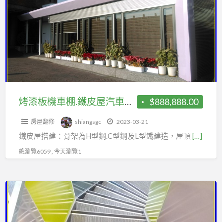
板
｜
機
鐵
車
皮
棚.
屋
鐵
建
皮
設
屋
｜
汽
烤漆板機車棚.鐵皮屋汽車棚.屋後增建鐵棟廚房.遮雨棚.採光罩
$888,888.00
遮
車
雨
房屋翻修
shiangsgc
2023-03-21
棚.
棚
鐵皮屋搭建：骨架為H型鋼.C型鋼及L型鐵建造，屋頂
[…]
屋
｜
後
總瀏覽6059 , 今天瀏覽1
頂
增
樓
建
加
造
鐵
蓋
型
棟
｜
鐵
廚