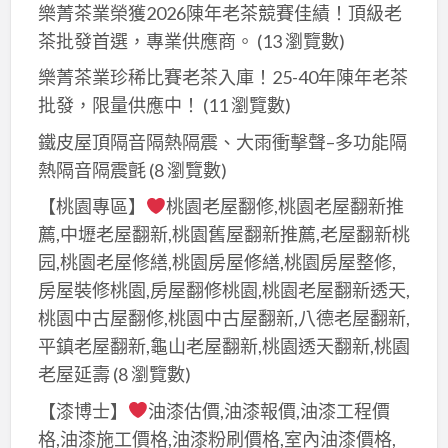
樂菁茶業榮獲2026陳年老茶競賽佳績！頂級老
浪
造
茶批發首選，專業供應商。
(13 瀏覽數)
板
型
｜
格
樂菁茶業珍稀比賽老茶入庫！25-40年陳年老茶
鋼
柵，
批發，限量供應中！
(11 瀏覽數)
構
翔
鐵皮屋頂隔音隔熱隔震、大雨衝擊聲–多功能隔
樓
生
熱隔音隔震氈
(8 瀏覽數)
梯
工
【桃園專區】
桃園老屋翻修,桃園老屋翻新推
｜
程/
薦,中壢老屋翻新,桃園舊屋翻新推薦,老屋翻新桃
不
台
銹
园,桃園老屋修繕,桃園房屋修繕,桃園房屋整修,
中
鋼
房屋裝修桃園,房屋翻修桃園,桃園老屋翻新透天,
優
白
質
桃園中古屋翻修,桃園中古屋翻新,八德老屋翻新,
鐵
商
平鎮老屋翻新,龜山老屋翻新,桃園透天翻新,桃園
門
家
老屋延壽
(8 瀏覽數)
｜
【漆博士】
油漆估價,油漆報價,油漆工程價
玻
格,油漆施工價格,油漆粉刷價格,室內油漆價格,