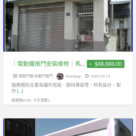
a
動
t
鐵
捲
門
安
裝
維
修
｜電動鐵捲門安裝維修｜馬達更換｜遙控器｜鐵皮屋建設｜遮雨棚｜頂樓加蓋｜夾層增建｜廚房增建｜樓層鋼板｜烤漆浪板｜鋼構樓梯｜不銹鋼白鐵門｜玻璃自動門｜各式鐵件｜
$88,888.00
｜
鋼鋁門窗/自動門捲門
shiangsgc
2023-03-21
馬
服務類別主要為鐵件搭設、鋼材建設等，所有設計、製
達
作
[…]
更
總瀏覽8743 , 今天瀏覽1
換
｜
遙
烤
控
漆
器