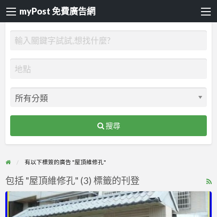
myPost 免費廣告網
搜尋
有以下標簽的廣告 "屋頂維修孔"
包括 "屋頂維修孔" (3) 標籤的刊登
R
F
｜
f
電