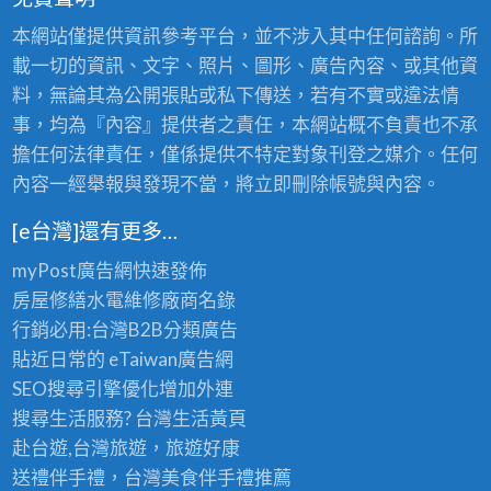
本網站僅提供資訊參考平台，並不涉入其中任何諮詢。所
載一切的資訊、文字、照片、圖形、廣告內容、或其他資
料，無論其為公開張貼或私下傳送，若有不實或違法情
事，均為『內容』提供者之責任，本網站概不負責也不承
擔任何法律責任，僅係提供不特定對象刊登之媒介。任何
內容一經舉報與發現不當，將立即刪除帳號與內容。
[e台灣]還有更多…
myPost廣告網
快速發佈
房屋修繕
水電維修廠商名錄
行銷必用:台灣B2B
分類廣告
貼近日常的
eTaiwan廣告網
SEO搜尋引擎優化
增加外連
搜尋生活服務? 台灣
生活黃頁
赴台遊,台灣旅遊
，旅遊好康
送禮伴手禮，台灣美食
伴手禮
推薦