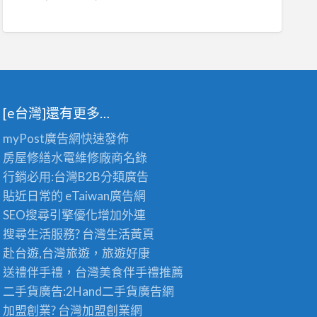
[e台灣]還有更多…
myPost廣告網
快速發佈
房屋修繕
水電維修廠商名錄
行銷必用:台灣B2B
分類廣告
貼近日常的
eTaiwan廣告網
SEO搜尋引擎優化
增加外連
搜尋生活服務? 台灣
生活黃頁
赴台遊,台灣旅遊
，旅遊好康
送禮伴手禮，台灣美食
伴手禮
推薦
二手貨廣告:2Hand
二手貨
廣告網
加盟創業? 台灣
加盟創業
網