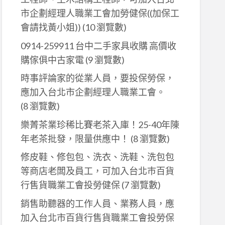
市企劃經理人職業工會加勞健保((加保工
會請找黃小姐))
(10 瀏覽數)
0914-259911 台中二手家具收購 高價收
購傢俱中古家電
(9 瀏覽數)
時事評論家的從業人員，要投保勞保，
應加入台北市企劃經理人職業工會。
(8 瀏覽數)
樂菁茶業珍稀比賽老茶入庫！25-40年陳
年老茶批發，限量供應中！
(8 瀏覽數)
修皮鞋、修包包、洗衣、洗鞋、洗包包
等商店老闆及員工，可加入台北巿百貨
行售貨職業工會投勞健保
(7 瀏覽數)
銷售助聽器的工作人員、業務人員，應
加入台北市百貨行售貨職業工會投勞保