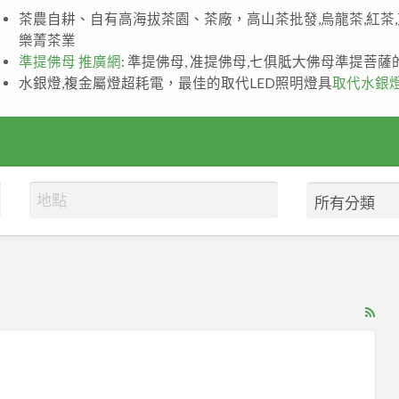
茶農自耕、自有高海拔茶園、茶廠，高山茶批發,烏龍茶,紅茶
樂菁茶業
準提佛母 推廣網
: 準提佛母, 准提佛母,七俱胝大佛母準提菩
水銀燈,複金屬燈超耗電，最佳的取代LED照明燈具
取代水銀
RS
Fe
for
ad