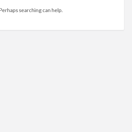
tag
 Perhaps searching can help.
室
內
油
漆
中
和
區