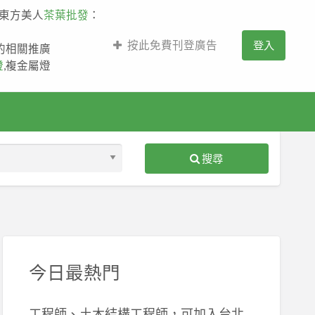
,東方美人
茶葉批發
：
按此免費刊登廣告
登入
薩的相關推廣
燈
,複金屬燈
搜尋
S
ed
今日最熱門
工程師、土木結構工程師，可加入台北