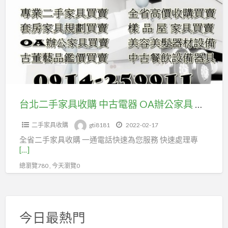
二
公
手
設
家
備
具
#
收
仿
購
古
中
家
古
台北二手家具收購 中古電器 OA辦公家具 生財器具 餐飲設備 仿古家具 雕刻藝品 美容美髮設備 大型家具 全省專業高價收購0914259911
具
電
#
二手家具收購
gti8181
2022-02-17
器
雕
全省二手家具收購 一通電話快速為您服務 快速處理專
OA
刻
[…]
辦
藝
總瀏覽780 , 今天瀏覽0
公
品
家
#
具
生
生
今日最熱門
財
財