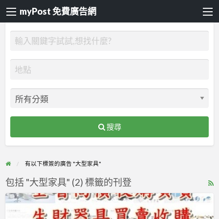
myPost 免費廣告網
搜尋
有以下標簽的廣告 "大型家具"
包括 "大型家具" (2) 標籤的刊登
R
F
2
f
手