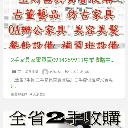
a
家
t
具
家
電
買
賣
0914259911
專
2手家具家電買賣0914259911專業收購中古傢俱#辦公設備#仿古家具#雕刻藝品#生財器具#餐飲設備#不計件數#全省高價收購
業
二手家具收購
gti8181
2022-03-08
收
【全省2手貨 二手家具買賣廣場】二手傢俱經濟又實惠
購
[…]
中
總瀏覽657 , 今天瀏覽0
古
傢
俱
台
#
北
辦