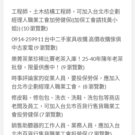
器
器
具
工程師、土木結構工程師，可加入台北市企劃
具
#
經理人職業工會加勞健保((加保工會請找黃小
餐
餐
姐))
(10 瀏覽數)
飲
飲
設
0914-259911 台中二手家具收購 高價收購傢俱
設
備
中古家電
(9 瀏覽數)
備
仿
樂菁茶業珍稀比賽老茶入庫！25-40年陳年老茶
#
古
批發，限量供應中！
(9 瀏覽數)
不
家
計
時事評論家的從業人員，要投保勞保，應加入
具
件
台北市企劃經理人職業工會。
(8 瀏覽數)
雕
數
刻
修皮鞋、修包包、洗衣、洗鞋、洗包包等商店
#
藝
老闆及員工，可加入台北巿百貨行售貨職業工
全
品
會投勞健保
(7 瀏覽數)
省
美
高
銷售助聽器的工作人員、業務人員，應加入台
容
價
北市百貨行售貨職業工會投勞保
(7 瀏覽數)