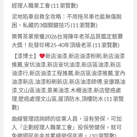
癌
漆,
處
癌,
經理人職業工會
(11 瀏覽數)
估
癌
處
壁
理
清
價,
修
泥地陷車自救全攻略：不用拖吊車也能無傷脫
理
癌
步
除
屋
繕,
困，私藏的3個關鍵技巧
(11 瀏覽數)
新
修
驟,
壁
頂
壁
北
繕,
樂菁茶業榮獲2026台灣陳年老茶品質鑑定競賽
壁
癌
防
癌
市,
房
大獎！批發珍稀25-40年頂級老茶
(11 瀏覽數)
癌
報
水
處
壁
間
處
價,
【漆博士】
新店油漆,新店油漆粉刷,新店油漆
油
理
癌
壁
理
壁
推薦,安坑油漆,新店安坑油漆,新店區油漆,新店
漆,
公
處
癌,
費
紙
油漆行,新店油漆工程推薦,新店區油漆推薦,室內
頂
司
理
牆
用
清
油漆新店,油漆粉刷新店,新店油漆師傅,安康路油
樓
價
壁
行
除
防
漆,文山區油漆,景美油漆,木柵油漆,新店壁癌處
格,
壁
情,
重
水
理,壁癌處理文山區,屋頂防水,頂樓防水
(11 瀏覽
壁
癌
壁
新
油
數)
癌
處
癌
粉
漆,
處
理,
曲線管理諮詢師的從業人員，沒有勞保，可加
油
刷,
室
理
壁
入『企劃經理人職業工會』投保勞健保，就可
漆,
壁
內
費
癌
免繳國民年金並累績勞保年資。
(10 瀏覽數)
壁
癌