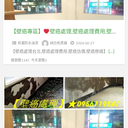
癌
理,
壁
癌
報
處
壁
癌
處
價,
理
癌
處
理,
壁
新
修
理
壁
癌
【壁癌專區】
壁癌處理,壁癌處理費用,壁癌處理價格,台北壁癌處理推薦,壁癌處理費用台北,壁癌處理步驟,壁癌處理費用行情,壁癌油漆,壁癌修繕,壁癌處理報價,壁癌整修,壁癌估價,居家修繕壁癌,室內壁癌處理費用,牆壁壁癌處理,壁癌修復,壁癌整修費用,壁紙清除重新粉刷,壁紙清除重刷油漆
北
繕,
廠
癌
工
市,
房
商,
抓漏防水油漆
純白色黑貓
2026-02-27
處
程,
壁
間
壁
【壁癌處理台北,壁癌處理費用,壁癌估價,壁癌修繕】
[…]
理
壁
癌
壁
癌
費
癌
總瀏覽1147 , 今天瀏覽1
處
癌,
處
用,
整
理
壁
理
壁
修,
價
癌
【壁
推
癌
壁
格,
處
癌
薦,
處
癌
壁
理
專
壁
理
估
癌
推
區】
癌
價
價,
處
薦,
處
格,
壁
理
壁
壁
理
台
癌
公
癌
癌
估