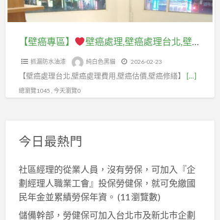
北
根
司,
處
處
價,
壁
治,
壁
理
理,
屋
癌
壁
癌
報
壁
頂
【壁癌專區】
壁癌處理,壁癌處理台北,壁癌處理台北市,壁癌處理新北市,壁癌處理價格,壁癌處理費用台北,壁癌根治,室內壁癌,壁癌施工,壁癌油漆處理,壁癌修繕,壁癌估價,壁癌處理推薦,壁癌處理報價,牆壁壁癌處理,牆壁壁癌處理費用,壁癌整修,屋頂防水,頂樓防水工程
處
癌
處
價,
癌
防
理
修
理
牆
抓漏防水油漆
純白色黑貓
2026-02-23
處
水,
推
復,
廠
壁
【壁癌處理台北,壁癌處理費用,壁癌估價,壁癌修繕】
[…]
理
頂
薦,
壁
商,
壁
台
樓
總瀏覽1045 , 今天瀏覽0
壁
癌
壁
癌
北,
防
癌
處
癌
處
壁
水,
處
理
處
理,
癌
室
理
推
今日最熱門
理
壁
處
內
費
薦,
推
癌
理
壁
用
居
薦,
整
社區經理的從業人員，沒有勞保，可加入『企
台
癌,
台
家
壁
修,
劃經理人職業工會』投保勞健保，就可免繳國
北
壁
北,
修
癌
房
市,
癌
民年金並累績勞保年資。
(11 瀏覽數)
壁
繕
處
屋
壁
油
癌
壁
儲備幹部，勞健保可加入台北市及新北巿企劃
理
壁