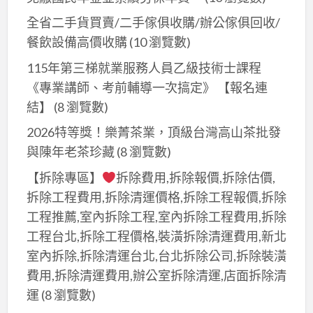
壁
用
整
癌
處
全省二手貨買賣/二手傢俱收購/辦公傢俱回收/
癌,
台
修,
修
理
餐飲設備高價收購
(10 瀏覽數)
壁
北,
房
繕,
步
癌
115年第三梯就業服務人員乙級技術士課程
壁
屋
壁
驟
油
《專業講師、考前輔導一次搞定》 【報名連
癌
壁
癌
漆,
根
癌
結】
(8 瀏覽數)
處
壁
治,
修
理
2026特等獎！樂菁茶業，頂級台灣高山茶批發
癌
室
繕,
報
與陳年老茶珍藏
(8 瀏覽數)
修
內
壁
價,
繕,
【拆除專區】
拆除費用,拆除報價,拆除估價,
壁
癌
壁
房
拆除工程費用,拆除清運價格,拆除工程報價,拆除
癌,
處
癌
間
工程推薦,室內拆除工程,室內拆除工程費用,拆除
壁
理
整
壁
工程台北,拆除工程價格,裝潢拆除清運費用,新北
癌
費
修,
癌,
室內拆除,拆除清運台北,台北拆除公司,拆除裝潢
施
用
壁
牆
費用,拆除清運費用,辦公室拆除清運,店面拆除清
工,
台
癌
壁
運
(8 瀏覽數)
壁
北,
估
壁