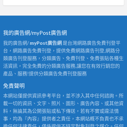
癌
屋
價,
癌
油
頂
居
處
漆
防
家
理,
處
水
修
房
理,
油
我的廣告網/myPost廣告網
繕
屋
壁
漆
壁
我的廣告網/
myPost廣告網
是台灣網路廣告免費刊登平
壁
癌
癌,
台，網路廣告免費刊登，提供免費網路廣告刊登,網路分
癌
修
室
類廣告刊登服務，分類廣告、免費刊登、免費張貼各種生
修
繕,
內
活資訊，完全免費的分類廣告服務,讓您在有效行銷您的
繕,
壁
壁
產品、服務!提供分類廣告免費刊登服務
壁
癌
癌
癌
估
免責聲明
處
處
價,
理
本網站僅提供資訊參考平台，並不涉入其中任何諮詢。所
理
壁
費
載一切的資訊、文字、照片、圖形、廣告內容、或其他資
費
癌
用,
料，無論其為公開張貼或私下傳送，若有不實或違法情
用
處
牆
事，均為『內容』提供者之責任，本網站概不負責也不承
台
理
壁
擔任何法律責任，僅係提供不特定對象刊登之媒介。任何