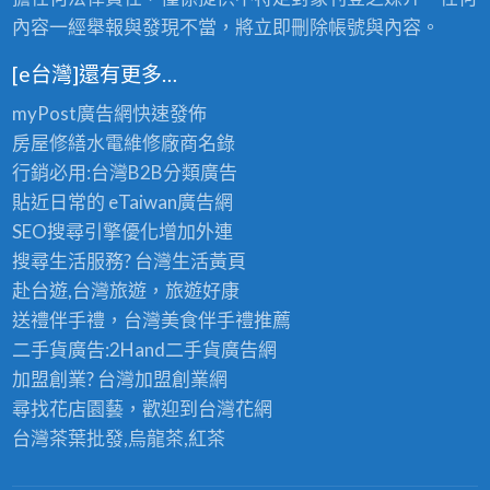
北,
推
壁
內容一經舉報與發現不當，將立即刪除帳號與內容。
屋
薦,
癌
頂
壁
[e台灣]還有更多…
處
防
癌
理,
myPost廣告網
快速發佈
水
處
壁
房屋修繕
水電維修廠商名錄
漆
理
癌
行銷必用:台灣B2B
分類廣告
施
報
修
貼近日常的
eTaiwan廣告網
工
價,
復,
SEO搜尋引擎優化
增加外連
牆
壁
搜尋生活服務? 台灣
生活黃頁
壁
癌
赴台遊,台灣旅遊
，旅遊好康
壁
整
送禮伴手禮，台灣美食
伴手禮
推薦
癌
修
二手貨廣告:2Hand
二手貨
廣告網
處
費
加盟創業? 台灣
加盟創業
網
理,
用,
尋找花店園藝，歡迎到
台灣花網
牆
壁
台灣茶葉批發
,烏龍茶,紅茶
壁
紙
壁