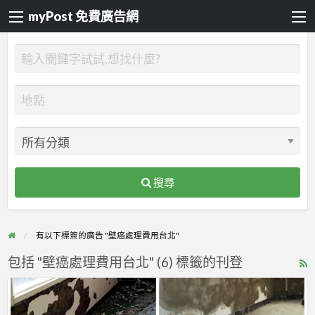
myPost 免費廣告網
搜尋
有以下標簽的廣告 "壁癌處理費用台北"
包括 "壁癌處理費用台北" (6) 標籤的刊登
R
F
【壁
f
癌