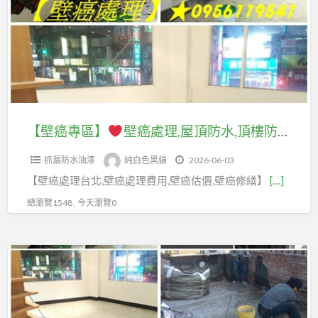
區】
台
北
壁
市,
癌
壁
處
癌
理,
處
屋
【壁癌專區】
壁癌處理,屋頂防水,頂樓防水,壁癌處理價格,壁癌處理費用,壁癌施工,壁癌處理費用行情,壁癌油漆,壁癌修繕,壁癌處理報價,壁癌工程,壁癌整修,壁癌估價,壁癌根治,壁癌修復,壁癌處理推薦,居家修繕壁癌,清除壁癌報價,壁紙清除重新粉刷,壁癌處理步驟
理
頂
新
抓漏防水油漆
純白色黑貓
2026-06-03
防
北
【壁癌處理台北,壁癌處理費用,壁癌估價,壁癌修繕】
[…]
水,
市,
頂
總瀏覽1548 , 今天瀏覽0
壁
樓
癌
防
處
【壁
水,
理
癌
壁
價
專
癌
格,
區】
處