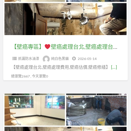
壁
理
癌
壁
價
處
癌
格,
理
處
壁
費
理
癌
用
台
【壁癌專區】
壁癌處理台北,壁癌處理台北市,壁癌處理新北市,壁癌處理價格,壁癌處理公司,壁癌處理廠商,壁癌處理推薦,壁癌處理估價,屋頂防水,頂樓防水,室內壁癌,壁癌油漆,壁癌修繕,房間壁癌,牆壁壁癌處理,壁癌整修,房屋壁癌修繕,壁癌處理費用台北,屋頂防水油漆
處
台
北,
理
北,
抓漏防水油漆
純白色黑貓
2026-05-14
壁
費
屋
【壁癌處理台北,壁癌處理費用,壁癌估價,壁癌修繕】
[…]
癌
用,
頂
處
總瀏覽2667 , 今天瀏覽0
壁
防
理
癌
水
台
施
【壁
油
北
工,
癌
漆,
市,
壁
專
頂
壁
癌
區】
樓
癌
處
防