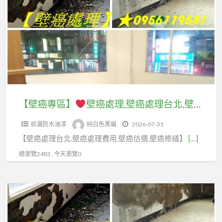
a
專
t
區】
壁
癌
處
理,
壁
【壁癌專區】
壁癌處理,壁癌處理台北,壁癌處理台北市,壁癌處理新北市,壁癌處理價格,壁癌處理費用台北,屋頂防水油漆,頂樓防水油漆,壁癌根治,室內壁癌,壁癌油漆處理,壁癌修繕,房間壁癌,壁癌處理推薦,壁癌處理報價,牆壁壁癌處理,壁癌整修,房屋壁癌修繕,壁癌處理公司
癌
抓漏防水油漆
純白色黑貓
2026-07-31
處
【壁癌處理台北,壁癌處理費用,壁癌估價,壁癌修繕】
[…]
理
台
總瀏覽2483 , 今天瀏覽0
北,
壁
【壁
癌
癌
處
專
理