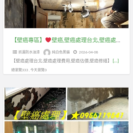
處
理
壁
水
理
費
癌,
油
新
用
壁
漆,
北
行
癌
壁
市,
情,
處
癌
【壁癌專區】
壁癌,壁癌處理台北,壁癌處理台北市,壁癌處理新北市,壁癌處理價格,壁癌處理公司,壁癌處理廠商,壁癌處理推薦,壁癌處理估價,屋頂防水油漆,頂樓防水油漆,室內壁癌,壁癌油漆,壁癌修繕,房間壁癌,牆壁壁癌處理,房屋壁癌修繕,壁癌處理費用台北,屋頂防水漆施工
壁
壁
理
根
癌
癌
抓漏防水油漆
純白色黑貓
2026-04-08
台
治,
處
油
【壁癌處理台北,壁癌處理費用,壁癌估價,壁癌修繕】
[…]
北,
室
理
漆,
壁
內
總瀏覽333 , 今天瀏覽0
價
壁
癌
壁
格,
癌
處
癌,
壁
【壁
修
理
壁
癌
癌
繕,
台
癌
處
專
壁
北
油
理
區】
癌
市,
漆
公
處
壁
處
司,
壁
理