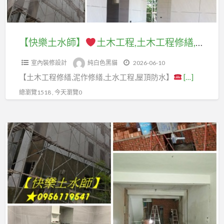
廠
泥
泥
屋
木
作
商,
作
作
裝
工
工
新
價
工
修,
程,
程
【快樂土水師】
土木工程,土木工程修繕,房屋修繕土木工程,居家土木修繕,新北土木修繕,新北房屋修繕,土木工程估價,土木工程報價,土木工程施工,房屋土木修繕,土水工程價格,土水工程估價,泥作價格,泥作修繕,新北泥作,土木工程行,泥作工程行,房屋裝修,房屋整修,屋頂防水,頂樓防水
北
格,
程
浴
土
報
市
泥
估
室
室內裝修設計
純白色黑貓
2026-06-10
木
價,
土
作
價,
裝
【土木工程修繕,泥作修繕,土水工程,屋頂防水】
[…]
工
泥
水
修
泥
修
程
作
總瀏覽1518 , 今天瀏覽0
工
繕,
作
推
修
價
程,
房
工
薦,
繕,
格,
新
屋
【快
程
居
房
泥
北
裝
樂
價
家
屋
作
市
修,
土
格,
土
修
工
泥
房
水
泥
木
繕
班,
作
屋
師】
作
修
土
泥
工
整
工
繕,
木
作
程,
修,
台
程
屋
工
報
土
房
北
報
頂