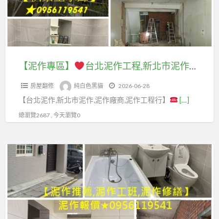
傅
木
台
土
推
工
北
木
薦,
程,
泥
工
泥
居
作
程
作
家
工
修
【泥作專區】
台北泥作工程,新北市泥作工程,泥作工程推薦,泥作工程行,水泥工程行,泥作報價,泥作工程估價,泥作工程價格,泥作工程報價,泥作價格,泥作師傅推薦台北,台北泥作工程廠商,泥作估價,泥作工班,泥作工程新北,土水工程,土水工程行,新北土水師傅,屋頂防水工程
廠
土
程,
繕,
商,
木
房屋翻修
純白色黑貓
2026-06-28
新
房
泥
修
【台北泥作,新北市泥作,泥作廠商,泥作工程行】
[…]
北
屋
作
繕,
市
修
總瀏覽2687 , 今天瀏覽0
工
土
泥
繕
程
木
作
土
價
【快
工
工
木
格,
樂
程
程,
工
台
土
估
泥
程,
北
水
價,
作
土
泥
師】
土
工
木
作
木