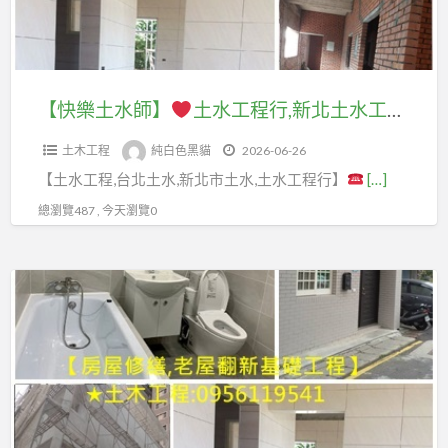
程
工
工
土
工
推
程
程
水
程
薦,
估
行,
工
報
泥
價,
新
程
價,
【快樂土水師】
土水工程行,新北土水工程,新北市泥作廠商,新北市土水工程,新北市泥作工程,土水修繕工程,台北土水工程,土水估價,土水師傅,土水工程價格,土水工程估價,泥作工程估價,泥作工程價格,浴室整修估價,衛浴整修估價,土水師傅價格,浴室裝修,屋頂防水,頂樓防水
作
土
北
行,
房
工
木
市
土木工程
純白色黑貓
2026-06-26
新
屋
程
工
泥
【土水工程,台北土水,新北市土水,土水工程行】
[…]
北
土
行,
程
作
土
木
總瀏覽487 , 今天瀏覽0
水
報
工
水
修
泥
價,
程,
工
繕,
工
房
【快
泥
程,
土
程
屋
樂
作
新
水
行,
土
土
工
北
工
泥
木
水
程
市
程
作
修
師】
推
泥
價
報
繕,
薦,
作
格,
價,
房
土
泥