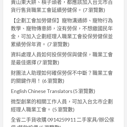
價,
傅,
賣山東大餅、槓子頭者，都應該加入台北市百
價,
水
繕,
浴
泥
屋
貨行售貨職業工會延續勞健保。
(7 瀏覽數)
泥
工
土
整
作
頂
作
程
【企劃工會加勞健保】寵物溝通師、寵物行為
木
修
價
防
價
估
教學、寵物傳意師，沒有勞保，不想繳國民年
工
估
格,
水
格,
價,
金，可加入企劃經理人職業工會投保勞健保並
程
價,
泥
工
泥
泥
累績勞保年資。
(7 瀏覽數)
修
土
作
程
作
作
繕,
水
資料處理人員如何投保勞保與健保，職業工會
工
師
價
房
師
班,
是最佳選擇
(7 瀏覽數)
傅,
格,
屋
傅
泥
泥
泥
財團法人助理如何確保勞保不中斷？職業工會
修
價
作
作
作
的關鍵作用！
(6 瀏覽數)
繕
格,
報
估
修
土
浴
English Chinese Translators
(5 瀏覽數)
價,
價,
繕,
木
室
泥
微型創業的相關工作人員，可加入台北市企劃
泥
新
工
裝
作
經理人職業工會。
(5 瀏覽數)
作
北
程,
修,
打
報
泥
全省二手貨收購 0914259911 二手家具/辦公傢
土
屋
底,
價,
作,