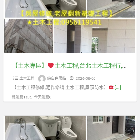
a
專
t
區】
土
木
工
程,
台
【土木專區】
土木工程,台北土木工程行,土木修繕,泥作修繕,新北泥作,土木師傅,水泥師傅,房屋整修,新北土木修繕,新北房屋修繕,土木工程修繕,房屋修繕土木工程,土木工程估價,土木工程報價,房屋土木修繕,房屋裝修,浴室裝修推薦,居家土木修繕,屋頂防水,頂樓防水
北
土木工程
純白色黑貓
2026-08-05
土
【土木工程修繕,泥作修繕,土水工程,屋頂防水】
[…]
木
工
總瀏覽1131 , 今天瀏覽0
程
行,
【泥
土
作
木
專
修