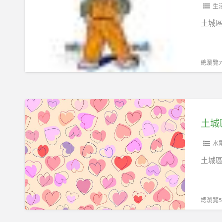
修
生
通
土城
排
水
管
總瀏覽75
浴
室
洗
土
手
城
台
區
通
抽
水
水
水
土城
管
肥
阻
土
塞
城
總瀏覽51
流
區
理