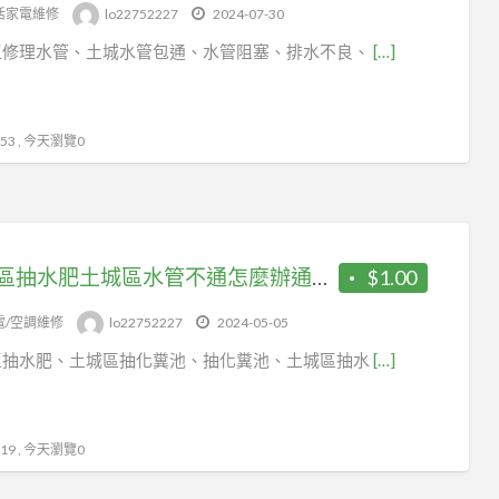
tag
活家電維修
lo22752227
2024-07-30
土
區修理水管、土城水管包通、水管阻塞、排水不良、
[…]
城
馬
桶
3 , 今天瀏覽0
包
通
土城區抽水肥土城區水管不通怎麼辦通廚房水槽 土城區抽化糞池
$1.00
電/空調維修
lo22752227
2024-05-05
區抽水肥、土城區抽化糞池、抽化糞池、土城區抽水
[…]
9 , 今天瀏覽0