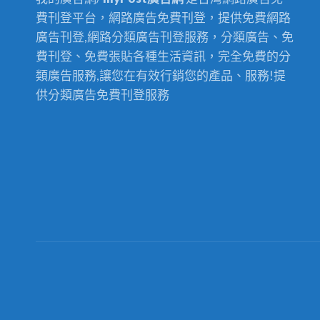
水
土
費刊登平台，網路廣告免費刊登，提供免費網路
管
城
廣告刊登,網路分類廣告刊登服務，分類廣告、免
抽
費刊登、免費張貼各種生活資訊，完全免費的分
化
類廣告服務,讓您在有效行銷您的產品、服務!提
糞
供分類廣告免費刊登服務
池