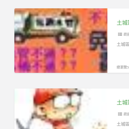
水
台
管
土
通
不
城
水
通
區
管
怎
抽
疏
土
麼
水
土城
城
辦
肥
區
通
土
廚
城
總瀏覽53
房
區
水
水
槽
管
土
土
不
城
土城
城
通
區
區
怎
廚
疏
抽
麼
房
土城區
化
辦