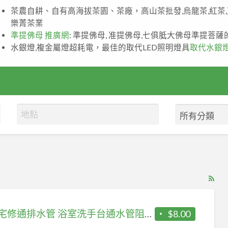
茶農自耕、自有高海拔茶園、茶廠，高山茶批發,烏龍茶,紅茶
樂菁茶業
準提佛母 推廣網
: 準提佛母, 准提佛母,七俱胝大佛母準提菩
水銀燈,複金屬燈超耗電，最佳的取代LED照明燈具
取代水銀
RS
Fe
for
快速宅修通排水管 浴室洗手台通水管阻塞 流理台通水管土城區
$8.00
ad