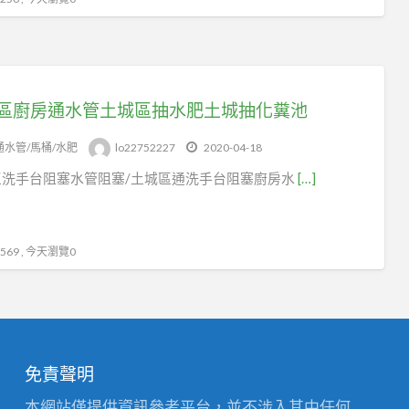
區廚房通水管土城區抽水肥土城抽化糞池
通水管/馬桶/水肥
lo22752227
2020-04-18
區洗手台阻塞水管阻塞/土城區通洗手台阻塞廚房水
[…]
69 , 今天瀏覽0
免責聲明
本網站僅提供資訊參考平台，並不涉入其中任何