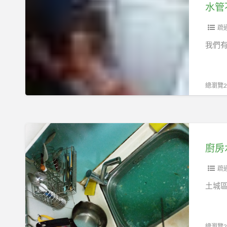
管
通
不
土
通
疏
城
土
我們有
區
城
通
區
水
包
總瀏覽21
管
通
水
管
廚
水
房
管
水
不
管
疏
通
不
土城
水
通
管
堵
包
塞
總瀏覽22