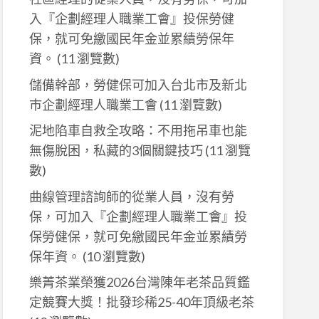
入『企劃經理人職業工會』投保勞健
保，就可免繳國民年金並累績勞保年
資。
(11 瀏覽數)
儲備幹部，勞健保可加入台北市及新北
巿企劃經理人職業工會
(11 瀏覽數)
泥地陷車自救全攻略：不用拖吊車也能
無傷脫困，私藏的3個關鍵技巧
(11 瀏覽
數)
曲線管理諮詢師的從業人員，沒有勞
保，可加入『企劃經理人職業工會』投
保勞健保，就可免繳國民年金並累績勞
保年資。
(10 瀏覽數)
樂菁茶業榮獲2026台灣陳年老茶品質鑑
定競賽大獎！批發珍稀25-40年頂級老茶