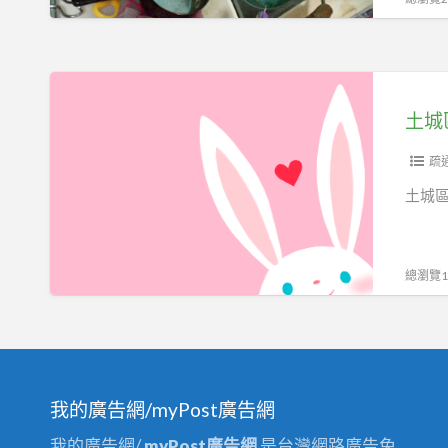
通
排
水
管、
土
排
城
土城
水
區
管
廚
疏
堵
房
土城
塞
通
水
水
管
管
總瀏覽15
不
土
通
城
嗎
區
土
抽
城
水
我的廣告網/myPost廣告網
通
肥
我的廣告網/
myPost廣告網
是台灣網路廣告免