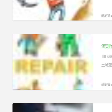
包
糞
通
通
池
廚
水
總瀏覽10
房
管
水
土
槽
城
流
土
區
理
流理
城
抽
台
區
水
水
疏
抽
肥
管
土城區
化
土
阻
糞
城
塞
池
區
廚
總瀏覽14
抽
房
化
水
糞
管
水
池
不