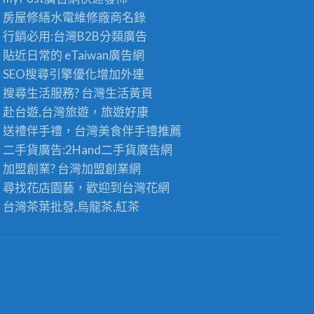
房屋修繕
水電維修廠商名錄
行銷必用:台灣B2B
分類廣告
貼近日常的
eTaiwan廣告網
SEO搜尋引擎優化
增加外連
搜尋生活服務? 台灣
生活黃頁
赴台遊,台灣旅遊
，旅遊好康
送禮伴手禮，台灣美食
伴手禮
推薦
二手貨廣告:2Hand
二手貨
廣告網
加盟創業? 台灣
加盟創業
網
尋找花店園藝，歡迎到
台灣花網
台灣茶葉批發
,烏龍茶,紅茶