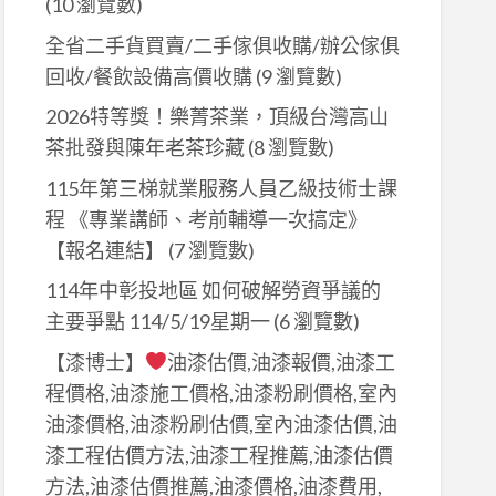
(10 瀏覽數)
全省二手貨買賣/二手傢俱收購/辦公傢俱
回收/餐飲設備高價收購
(9 瀏覽數)
2026特等獎！樂菁茶業，頂級台灣高山
茶批發與陳年老茶珍藏
(8 瀏覽數)
115年第三梯就業服務人員乙級技術士課
程 《專業講師、考前輔導一次搞定》
【報名連結】
(7 瀏覽數)
114年中彰投地區 如何破解勞資爭議的
主要爭點 114/5/19星期一
(6 瀏覽數)
【漆博士】
油漆估價,油漆報價,油漆工
程價格,油漆施工價格,油漆粉刷價格,室內
油漆價格,油漆粉刷估價,室內油漆估價,油
漆工程估價方法,油漆工程推薦,油漆估價
方法,油漆估價推薦,油漆價格,油漆費用,