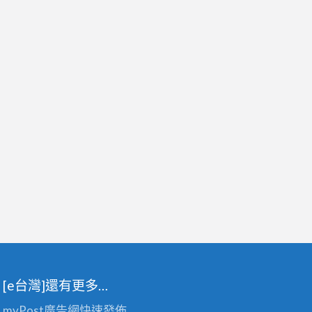
[e台灣]還有更多…
myPost廣告網
快速發佈