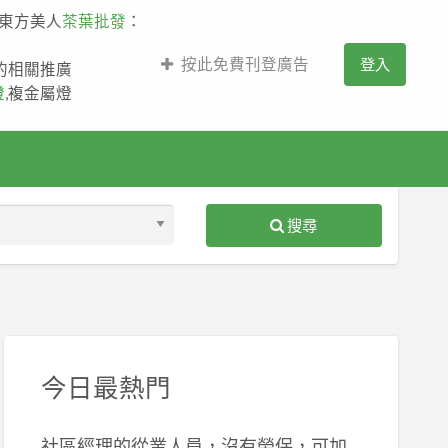
,東方美人
茶葉批發
：
按此免費刊登廣告
登入
薩的相關推廣
燈
,複金屬燈
搜尋
S
ed
今日最熱門
社區經理的從業人員，沒有勞保，可加